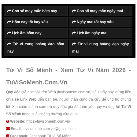
Con số may mắn hôm nay
Con số may mắn ngày mai
Hôm nay tốt hay xấu
Ngày mai tốt hay xấu
Lịch âm hôm nay
Lịch âm ngày mai
Tử vi cung hoàng đạo hôm
Tử vi cung hoàng đạo ngày
nay
mai
Tử Vi Số Mệnh - Xem Tử Vi Năm 2026 -
TuViSoMenh.Com.Vn
Quý độc giả
đọc bài trên Web (tuvisomenh.com.vn) nếu thấy hay, đừng tiếc
chia sẻ Link Web
đến bạn bè, người thân cùng tra cứu để ủng hộ chúng
tôi. Xin chân thành cảm ơn quý độc giả đã luôn yêu quý và ủng hộ
Tử Vi
Số Mệnh
trong suốt chặng đường vừa qua!
Website:
https://tuvisomenh.com.vn/
Email:
tuvisomenh.com.vn@gmail.com
Facebook:
Facebook Tử Vi Số Mệnh