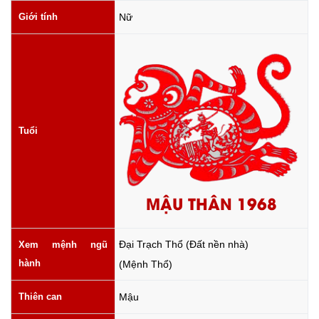
Giới tính
Nữ
Tuổi
MẬU THÂN 1968
Đại Trạch Thổ (Đất nền nhà)
Xem mệnh ngũ
hành
(Mệnh Thổ)
Thiên can
Mậu