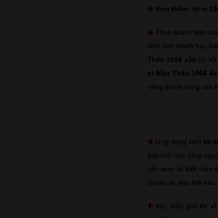
Xem thêm:
tử vi 1
Theo quan niệm của
định làm thành hay bạ
Thân 1968 xấu
thì tố
vi Mậu Thân 1968 đ
năng thành công cao h
Ứng dụng xem
tử v
giới tính của từng ngư
cần xem sẽ biết năm đ
duyên sẽ như thế nào.
Mọi luận giải
tử v