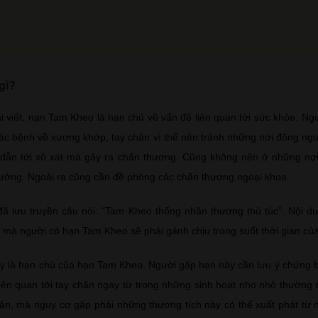
gì?
 viết, nạn Tam Kheo là hạn chủ về vấn đề liên quan tới sức khỏe. N
ác bệnh về xương khớp, tay chân vì thế nên tránh những nơi đông ngư
 dẫn tới xô xát mà gây ra chấn thương. Cũng không nên ở những nơ
ưởng. Ngoài ra cũng cần đề phòng các chấn thương ngoại khoa.
đã lưu truyền câu nói: “Tam Kheo thống nhãn thương thủ túc”. Nội 
 mà người có hạn Tam Kheo sẽ phải gánh chịu trong suốt thời gian c
y là hạn chủ của hạn Tam Kheo. Người gặp hạn này cần lưu ý chứng 
liên quan tới tay chân ngay từ trong những sinh hoạt nho nhỏ thường 
ân, mà nguy cơ gặp phải những thương tích này có thể xuất phát từ n