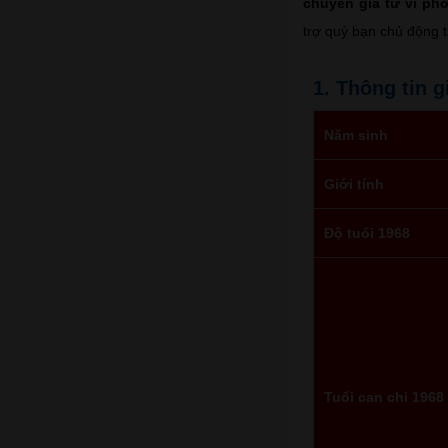
chuyên gia tử vi ph
trợ quý bạn chủ động 
1. Thông tin 
Năm sinh
Giới tính
Độ tuổi 1968
Tuổi can chi 1968