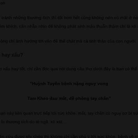
bạn.
tránh những thương tích thì tốt hơn hết cũng không nên có mặt ở nơ
iềm khích, cần nhẫn nhịn để không phát sinh mâu thuẫn thậm chí là xô 
hông chỉ ảnh hưởng tới vấn đề thể chất mà cả tinh thần của con người.
 hay xấu?
 xấu hay tốt, chỉ cần đọc qua nội dung câu thơ dưới đây là bạn có th
“Huỳnh Tuyền bệnh nặng nguy vong
Tam Kheo đau mắt, đề phòng tay chân”
ạn này liên quan trực tiếp tới sức khỏe, mắt, tay chân có nguy cơ bị sự
bị thương tích do té ngã, xô xát…
n cứu được ghi chép thì không chỉ cần chú ý tới sức khỏe, bệnh về mắ