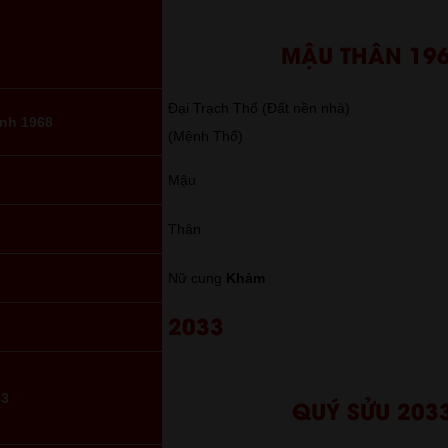
MẬU THÂN 19
Đại Trạch Thổ (Đất nền nhà)
nh 1968
(Mệnh Thổ)
Mậu
Thân
Nữ cung
Khảm
2033
33
QUÝ SỬU 203