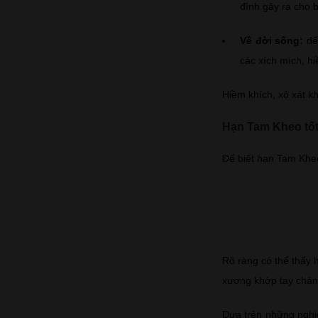
đình gây ra cho 
Về đời sống:
để 
các xích mích, h
Hiềm khích, xô xát k
Hạn Tam Kheo tốt
Để biết hạn Tam Kheo
Rõ ràng có thể thấy h
xương khớp tay chân 
Dựa trên những nghiê