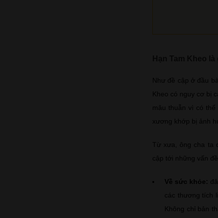
Hạn Tam Kheo là 
Như đề cập ở đầu bài
Kheo có nguy cơ bị c
mâu thuẫn vì có thể
xương khớp bị ảnh h
Từ xưa, ông cha ta 
cập tới những vấn đề
Về sức khỏe:
đâ
các thương tích 
Không chỉ bản th