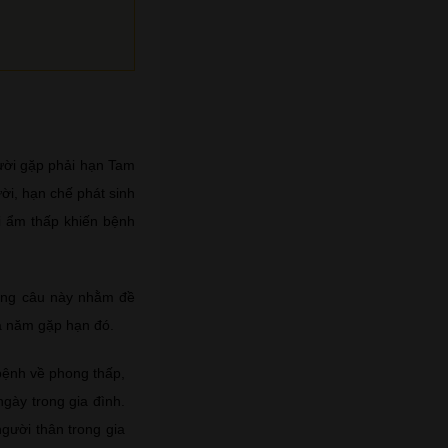
gười gặp phải hạn Tam
ời, hạn chế phát sinh
i ẩm thấp khiến bệnh
dung câu này nhằm đề
ủa năm gặp hạn đó.
bệnh về phong thấp,
ngày trong gia đình.
gười thân trong gia