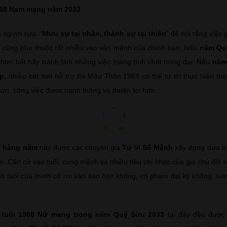
968 Nam mạng năm 2033
 người xưa: “
Mưu sự tại nhân, thành sự tại thiên
” để nói rằng việc
i cũng phụ thuộc rất nhiều vào vận mệnh của chính bạn. Nếu
năm Quý
t hơn hết hãy tránh làm những việc mang tính chất trọng đại. Nếu
năm
ẹp
, nhiều cát tinh hỗ trợ thì Mậu Thân 1968 có thể tự tin thực hiện mọi
ơn, công việc được hanh thông và thuận lợi hơn.
i hàng năm
này được các chuyên gia
Tử Vi Số Mệnh
xây dựng dựa tr
ời. Căn cứ vào tuổi, cung mệnh và nhiều tiêu chí khác của gia chủ đố
ó tuổi của mình có rơi vào sao hạn không, có phạm đại kỵ không, sức
i tuổi 1968 Nữ mạng trong năm Quý Sửu 2033
tại đây đều được