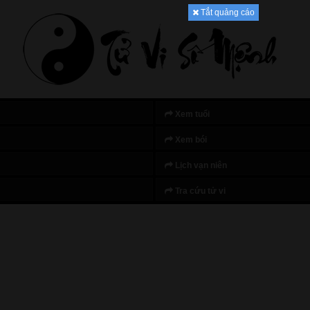
Tắt quảng cáo
Xem tuổi
Xem bói
Lịch vạn niên
Tra cứu tử vi