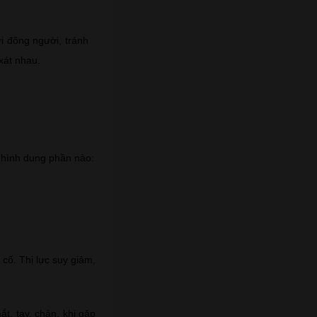
i đông người, tránh
xát nhau.
ể hình dung phần nào:
 cố. Thị lực suy giảm,
t, tay, chân, khi gặp