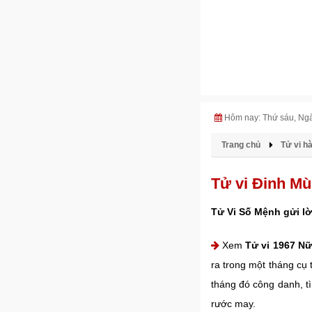
Hôm nay: Thứ sáu, Ng
Trang chủ
Tử vi h
Tử vi Đinh Mù
Tử Vi Số Mệnh gửi lờ
Xem
Tử vi 1967 N
ra trong một tháng cụ
tháng đó công danh, t
rước may.