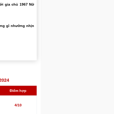
ới gia chủ 1967 Nữ
ững gì nhường nhịn
2024
Điểm hợp
4/10