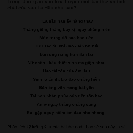
Trong dân gian vẫn lưu truyền một bài thơ về tính
chất của sao La Hầu như sau?
“La hầu hạn ấy nặng thay
Tháng giêng tháng bảy kị ngay chẳng hiền
Môn trung đổ bạc hao tiền
Tửu sắc tài khí đảo điên như là
Đàn ông nặng hơn đàn bà
Nữ nhân khẩu thiệt sinh mà giận nhau
Hao tài tốn của ốm đau
Sinh ra ẩu đả lao đao chẳng hiền
Đàn ông vận mạng bất yên
Tai nạn phản phúc của tiền tốn hao
Ăn ở ngay thẳng chẳng sang
Rủi gặp nguy hiểm ốm đau nhẹ nhàng”
Phân tích kỹ lưỡng ý tứ của bài thơ đoán hạn về sao này ta sẽ