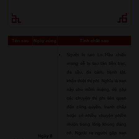
Tên sao
Ngày cúng
Tính chất sao
Người bị sao La Hầu chiếu
mạng dễ bị tao tán tiền bạc,
đa sầu, đa cảm, bệnh tật,
khẩu thiệt thị phi. Nghĩa là sao
này chủ mồm miệng, dễ gặp
các chuyện thị phi liên quan
đến công quyền, tranh chấp
hoặc có nhiều chuyện phiền
muộn trong lòng không đáng
có. Ngoài ra người gặp sao
Ngày 8