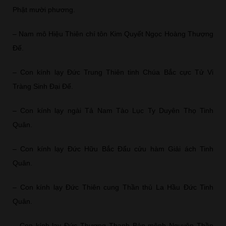
Phật mười phương.
– Nam mô Hiệu Thiên chí tôn Kim Quyết Ngọc Hoàng Thượng
Đế.
– Con kính lạy Đức Trung Thiên tinh Chúa Bắc cực Tử Vi
Tràng Sinh Đại Đế.
– Con kính lạy ngài Tả Nam Tào Lục Ty Duyên Thọ Tinh
Quân.
– Con kính lạy Đức Hữu Bắc Đẩu cửu hàm Giải ách Tinh
Quân.
– Con kính lạy Đức Thiên cung Thần thủ La Hầu Đức Tinh
Quân.
– Con kính lạy Đức Thượng Thanh Bản mệnh Nguyên Thần