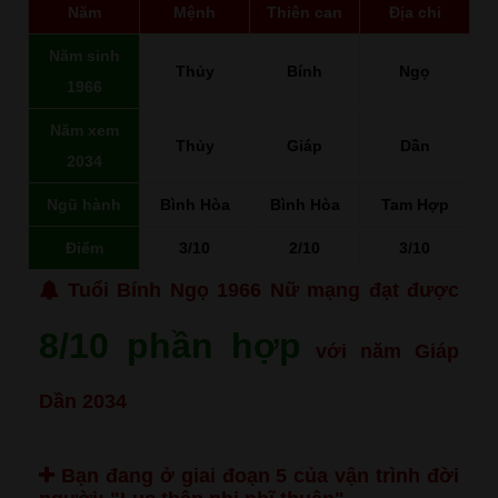
Năm
Mệnh
Thiên can
Địa chi
Năm sinh
Thủy
Bính
Ngọ
1966
Năm xem
Thủy
Giáp
Dần
2034
Ngũ hành
Bình Hòa
Bình Hòa
Tam Hợp
Điểm
3/10
2/10
3/10
Tuổi Bính Ngọ 1966 Nữ mạng đạt được
8/10 phần hợp
với năm Giáp
Dần 2034
Bạn đang ở giai đoạn 5 của vận trình đời