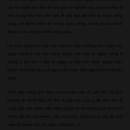
xấu thì cũng nên làm lễ hóa giải và nghinh sao. Sao La Hầu là
một hung tinh nên cần làm lễ giải hạn để tâm lý được vững
vàng, có thêm niềm tin trong cuộc sống, mong muốn tránh
được rủi ro và gặp nhiều may mắn.
Lễ cúng dâng sao giải hạn sao La Hầu thường thực hiện vào
ngày mồng 8 âm lịch hàng tháng, tốt nhất là ngày mồng 8
tháng 1 âm lịch vì đây là ngày La Hầu tinh quân giáng trần.
Mệnh chủ thắp đúng 9 ngọn nến hoặc đèn xếp theo hình bên
dưới.
Thời gian cúng giải hạn sao La Hầu vào 21 giờ đến 23 giờ,
hướng về chính Bắc để làm lễ giải sao. Lưu ý để việc làm lễ
cúng giải hạn được tiến hành suôn sẻ thì trong nhà nên treo
nhiều đồ vật cát tường, cầu may hay dùng trang sức đá quý
màu đỏ (mão não đỏ, ngọc hồng lưu…).