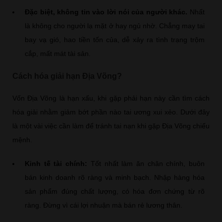
Đặc biệt, không tin vào lời nói của người khác.
Nhất
là không cho người lạ mặt ở hay ngủ nhờ. Chẳng may tai
bay vạ gió, hao tiền tốn của, dễ xảy ra tình trạng trộm
cắp, mất mát tài sản.
Cách hóa giải hạn Địa Võng?
Vốn Địa Võng là hạn xấu, khi gặp phải hạn này cần tìm cách
hóa giải nhằm giảm bớt phần nào tai ương xui xẻo. Dưới đây
là một vài việc cần làm để tránh tai nạn khi gặp Địa Võng chiếu
mệnh.
Kinh tế tài chính:
Tốt nhất làm ăn chân chính, buôn
bán kinh doanh rõ ràng và minh bạch. Nhập hàng hóa
sản phẩm đúng chất lượng, có hóa đơn chứng từ rõ
ràng. Đừng vì cái lợi nhuận mà bán rẻ lương thân.