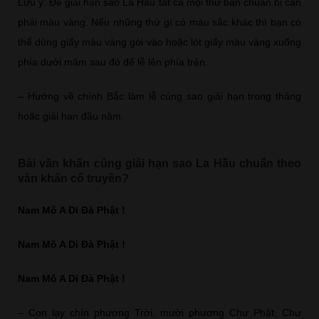
Lưu ý: Để giải hạn sao La Hầu tất cả mọi thứ bạn chuẩn bị cần
phải màu vàng. Nếu những thứ gì có màu sắc khác thì bạn có
thể dùng giấy màu vàng gói vào hoặc lót giấy màu vàng xuống
phía dưới mâm sau đó để lễ lên phía trên.
– Hướng về chính Bắc làm lễ cúng sao giải hạn trong tháng
hoặc giải hạn đầu năm.
Bài văn khấn cúng giải hạn sao La Hầu chuẩn theo
văn khấn cổ truyền?
Nam Mô A Di Đà Phật !
Nam Mô A Di Đà Phật !
Nam Mô A Di Đà Phật !
– Con lạy chín phương Trời, mười phương Chư Phật, Chư