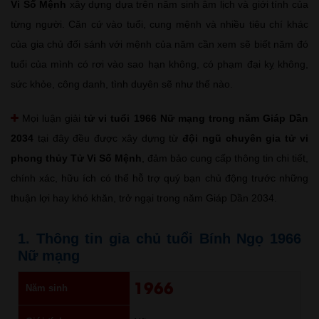
Vi Số Mệnh
xây dựng dựa trên năm sinh âm lịch và giới tính của
từng người. Căn cứ vào tuổi, cung mệnh và nhiều tiêu chí khác
của gia chủ đối sánh với mệnh của năm cần xem sẽ biết năm đó
tuổi của mình có rơi vào sao hạn không, có phạm đại kỵ không,
sức khỏe, công danh, tình duyên sẽ như thế nào.
Mọi luận giải
tử vi tuổi 1966 Nữ mạng trong năm Giáp Dần
2034
tại đây đều được xây dựng từ
đội ngũ chuyên gia tử vi
phong thủy Tử Vi Số Mệnh
, đảm bảo cung cấp thông tin chi tiết,
chính xác, hữu ích có thể hỗ trợ quý bạn chủ động trước những
thuận lợi hay khó khăn, trở ngại trong năm Giáp Dần 2034.
1. Thông tin gia chủ tuổi Bính Ngọ 1966
Nữ mạng
1966
Năm sinh