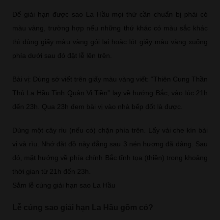
Để giải hạn được sao La Hầu mọi thứ cần chuẩn bị phải có
màu vàng, trường hợp nếu những thứ khác có màu sắc khác
thì dùng giấy màu vàng gói lại hoặc lót giấy màu vàng xuống
phía dưới sau đó đặt lễ lên trên.
Bài vị: Dùng sớ viết trên giấy màu vàng viết: “Thiên Cung Thần
Thủ La Hầu Tinh Quân Vị Tiền” lạy về hướng Bắc, vào lúc 21h
đến 23h.​ Qua 23h đem bài vị vào nhà bếp đốt là được.
Dùng một cây rìu (nếu có) chặn phía trên. Lấy vải che kín bài
vị và rìu. Nhớ đặt đồ này đằng sau 3 nén hương đã dâng. Sau
đó, mặt hướng về phía chính Bắc tĩnh tọa (thiền) trong khoảng
thời gian từ 21h đến 23h.
Sắm lễ cúng giải hạn sao La Hầu
Lễ cúng sao giải hạn La Hầu gồm có?