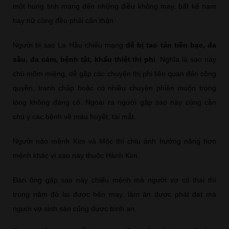
một hung tinh mang đến những điều không may, bất kể nam
hay nữ cũng đều phải cẩn thận.
Người bị sao La Hầu chiếu mạng
dễ bị tao tán tiền bạc, đa
sầu, đa cảm, bệnh tật, khẩu thiệt thị phi
. Nghĩa là sao này
chủ mồm miệng, dễ gặp các chuyện thị phi liên quan đến công
quyền, tranh chấp hoặc có nhiều chuyện phiền muộn trong
lòng không đáng có. Ngoài ra người gặp sao này cũng cần
chú ý các bệnh về máu huyết, tai mắt.
Người nào mệnh Kim và Mộc thì chịu ảnh hưởng nặng hơn
mệnh khác vì sao này thuộc Hành Kim.
Đàn ông gặp sao này chiếu mệnh mà người vợ có thai thì
trong năm đó lại được hên may, làm ăn được phát đạt mà
người vợ sinh sản cũng được bình an.