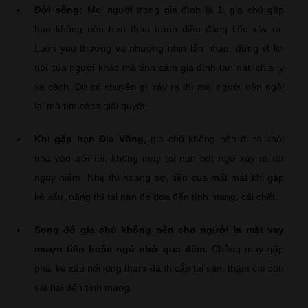
Đời sống:
Mọi người trong gia đình là 1, gia chủ gặp
hạn không nên hơn thua tránh điều đáng tiếc xảy ra.
Luôn yêu thương và nhường nhịn lẫn nhau, đừng vì lời
nói của người khác mà tình cảm gia đình tan nát, chia ly
xa cách. Dù có chuyện gì xảy ra thì mọi người nên ngồi
lại mà tìm cách giải quyết.
Khi gặp hạn Địa Võng,
gia chủ không nên đi ra khỏi
nhà vào trời tối, không may tai nạn bất ngờ xảy ra rất
nguy hiểm. Nhẹ thì hoảng sợ, tiền của mất mát khi gặp
kẻ xấu, nặng thì tai nạn đe dọa đến tính mạng, cái chết.
Song đó gia chủ không nên cho người lạ mặt vay
mượn tiền hoặc ngủ nhờ qua đêm.
Chẳng may gặp
phải kẻ xấu nổi lòng tham đánh cắp tài sản, thậm chí còn
sát hại đến tính mạng.