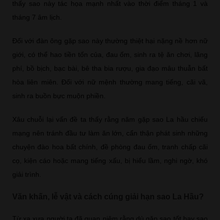
thấy sao này tác họa mạnh nhất vào thời điểm tháng 1 và
tháng 7 âm lịch.
Đối với đàn ông gặp sao này thường thiệt hại nặng nề hơn nữ
giới, có thể hao tiền tốn của, đau ốm, sinh ra tệ ăn chơi, lãng
phí, bồ bịch, bạc bài, bê tha bia rượu, gia đạo mâu thuẫn bất
hòa liên miên. Đối với nữ mệnh thường mang tiếng, cãi vã,
sinh ra buồn bực muộn phiền.
Xâu chuỗi lại vấn đề ta thấy rằng năm gặp sao La hầu chiếu
mạng nên tránh đầu tư làm ăn lớn, cẩn thận phát sinh những
chuyện đào hoa bất chính, đề phòng đau ốm, tranh chấp cãi
cọ, kiện cáo hoặc mang tiếng xấu, bị hiểu lầm, nghi ngờ, khó
giải trình.
Văn khấn, lễ vật và cách cúng giải hạn sao La Hầu?
Từ xa xưa người ta đã quan niệm rằng dù gặp sao tốt hay sao