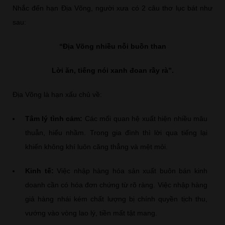
Nhắc đến hạn Địa Võng, người xưa có 2 câu thơ lục bát như
sau:
“Địa Võng nhiều nỗi buồn than
Lời ăn, tiếng nói xanh đoan rầy rà”.
Địa Võng là hạn xấu chủ về:
Tâm lý tình cảm:
Các mối quan hệ xuất hiện nhiều mâu
thuẫn, hiểu nhầm. Trong gia đình thì lời qua tiếng lại
khiến không khí luôn căng thẳng và mệt mỏi.
Kinh tế:
Việc nhập hàng hóa sản xuất buôn bán kinh
doanh cần có hóa đơn chứng từ rõ ràng. Việc nhập hàng
giả hàng nhái kém chất lượng bị chính quyền tịch thu,
vướng vào vòng lao lý, tiền mất tật mang.