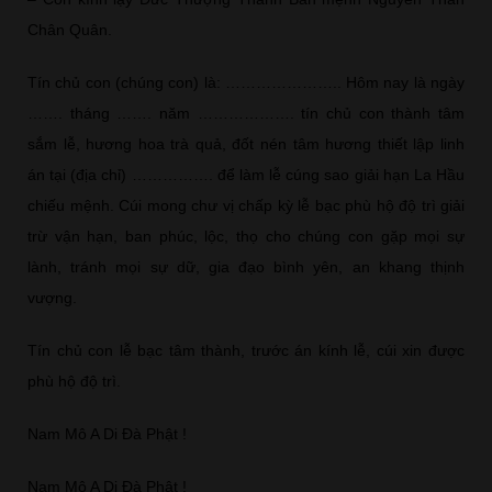
Chân Quân.
Tín chủ con (chúng con) là: ………………….. Hôm nay là ngày
……. tháng ……. năm ………………. tín chủ con thành tâm
sắm lễ, hương hoa trà quả, đốt nén tâm hương thiết lập linh
án tại (địa chỉ) ……………. để làm lễ cúng sao giải hạn La Hầu
chiếu mệnh. Cúi mong chư vị chấp kỳ lễ bạc phù hộ độ trì giải
trừ vận hạn, ban phúc, lộc, thọ cho chúng con gặp mọi sự
lành, tránh mọi sự dữ, gia đạo bình yên, an khang thịnh
vượng.
Tín chủ con lễ bạc tâm thành, trước án kính lễ, cúi xin được
phù hộ độ trì.
Nam Mô A Di Đà Phật !
Nam Mô A Di Đà Phật !