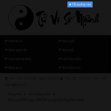
Tắt quảng cáo
Xem tử vi
Xem tuổi
Xem ngày tốt
Xem bói
Xem phong thuỷ
Lịch vạn niên
Blog tử vi
Tra cứu tử vi
Hôm nay: Chủ nhật, Ngày 9/8/2026
Theo dõi Tử Vi Số Mệnh trên
Trang chủ
Tử vi hàng năm
Tử vi tuổi Bính Ngọ 1966 Nữ mạng năm Giáp Dần 2034