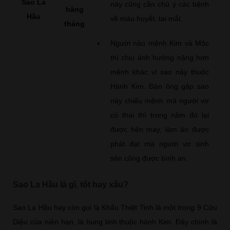
Sao La
này cũng cần chú ý các bệnh
hàng
Hầu
về máu huyết, tai mắt.
tháng
Người nào mệnh Kim và Mộc
thì chịu ảnh hưởng nặng hơn
mệnh khác vì sao này thuộc
Hành Kim. Đàn ông gặp sao
này chiếu mệnh mà người vợ
có thai thì trong năm đó lại
được hên may, làm ăn được
phát đạt mà người vợ sinh
sản cũng được bình an.
Sao La Hầu là gì, tốt hay xấu?
Sao La Hầu hay còn gọi là Khẩu Thiệt Tinh là một trong 9 Cửu
Diệu của niên hạn, là hung tinh thuộc hành Kim. Đây chính là