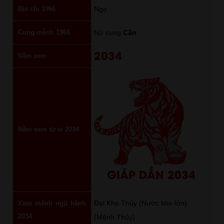
Địa chi 1966
Ngọ
Cung mệnh 1966
Nữ cung
Cấn
2034
Năm xem
Năm xem tử vi 2034
GIÁP DẦN 2034
Đại Khe Thủy (Nước khe lớn)
Xem mệnh ngũ hành
2034
(Mệnh Thủy)