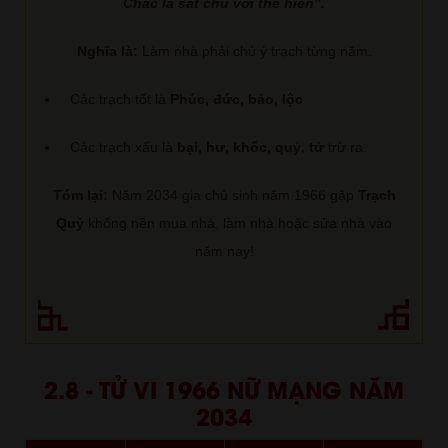
Chắc là sát chủ với thê hiền”.
Nghĩa là:
Làm nhà phải chú ý trạch từng năm.
Các trạch tốt là
Phúc, đức, bảo, lộc
Các trạch xấu là
bại, hư, khốc, quỷ, tử
trừ ra.
Tóm lại:
Năm 2034 gia chủ sinh năm 1966 gặp
Trạch
Quỷ
không nên mua nhà, làm nhà hoặc sửa nhà vào
năm nay!
2.8 - TỬ VI 1966 NỮ MẠNG NĂM
2034