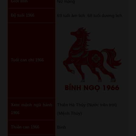
Giới tính
Nữ mạng
Độ tuổi 1966
69 tuổi âm lịch, 68 tuổi dương lịch.
Tuổi can chi 1966
BÍNH NGỌ 1966
Thiên Hà Thủy (Nước trên trời)
Xem mệnh ngũ hành
1966
(Mệnh Thủy)
Thiên can 1966
Bính