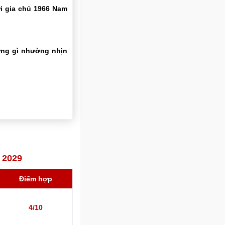
ới gia chủ 1966 Nam
ững gì nhường nhịn
 2029
Điểm hợp
4/10