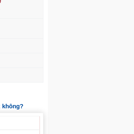
6
t không?