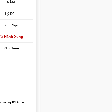
NĂM
Kỷ Dậu
Bính Ngọ
Tứ Hành Xung
0/10 điểm
 mạng 61 tuổi.