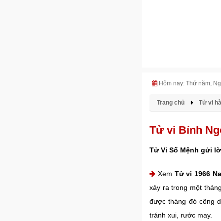
Hôm nay: Thứ năm, Ng
Trang chủ
Tử vi h
Tử vi Bính N
Tử Vi Số Mệnh gửi lờ
Xem
Tử vi 1966 N
xảy ra trong một thán
được tháng đó công d
tránh xui, rước may.