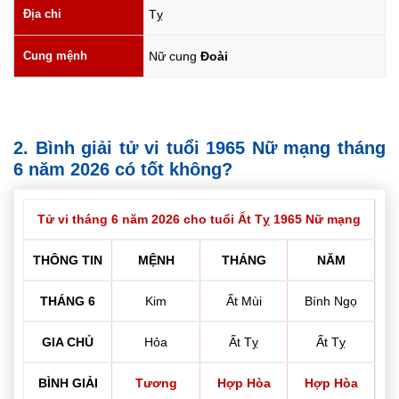
Địa chi
Tỵ
Cung mệnh
Nữ cung
Đoài
2. Bình giải tử vi tuổi 1965 Nữ mạng tháng
6 năm 2026 có tốt không?
Tử vi tháng 6 năm 2026 cho tuổi Ất Tỵ 1965 Nữ mạng
THÔNG TIN
MỆNH
THÁNG
NĂM
THÁNG 6
Kim
Ất Mùi
Bính Ngọ
GIA CHỦ
Hỏa
Ất Tỵ
Ất Tỵ
BÌNH GIẢI
Tương
Hợp Hòa
Hợp Hòa