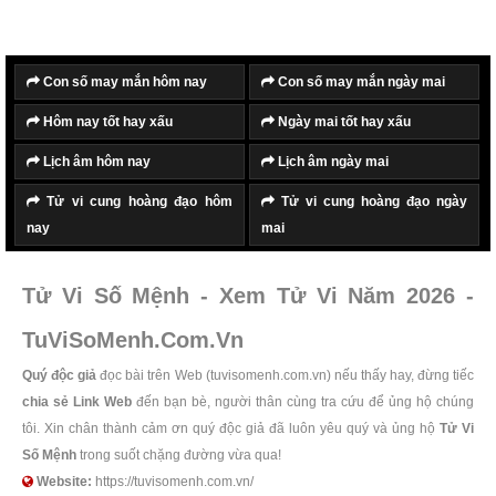
Con số may mắn hôm nay
Con số may mắn ngày mai
Hôm nay tốt hay xấu
Ngày mai tốt hay xấu
Lịch âm hôm nay
Lịch âm ngày mai
Tử vi cung hoàng đạo hôm
Tử vi cung hoàng đạo ngày
nay
mai
Tử Vi Số Mệnh - Xem Tử Vi Năm 2026 -
TuViSoMenh.Com.Vn
Quý độc giả
đọc bài trên Web (tuvisomenh.com.vn) nếu thấy hay, đừng tiếc
chia sẻ Link Web
đến bạn bè, người thân cùng tra cứu để ủng hộ chúng
tôi. Xin chân thành cảm ơn quý độc giả đã luôn yêu quý và ủng hộ
Tử Vi
Số Mệnh
trong suốt chặng đường vừa qua!
Website:
https://tuvisomenh.com.vn/