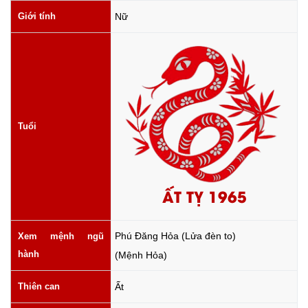
Giới tính
Nữ
Tuổi
ẤT TỴ 1965
Phú Đăng Hỏa (Lửa đèn to)
Xem mệnh ngũ
hành
(Mệnh Hỏa)
Thiên can
Ất