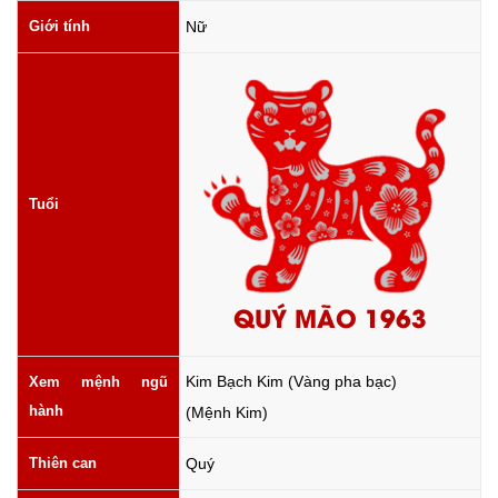
Giới tính
Nữ
Tuổi
QUÝ MÃO 1963
Kim Bạch Kim (Vàng pha bạc)
Xem mệnh ngũ
hành
(Mệnh Kim)
Thiên can
Quý