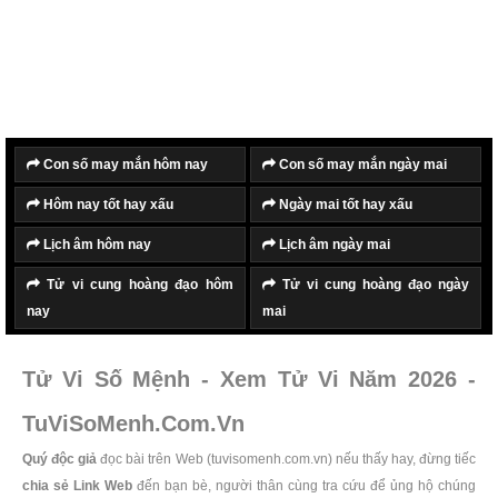
Con số may mắn hôm nay
Con số may mắn ngày mai
Hôm nay tốt hay xấu
Ngày mai tốt hay xấu
Lịch âm hôm nay
Lịch âm ngày mai
Tử vi cung hoàng đạo hôm
Tử vi cung hoàng đạo ngày
nay
mai
Tử Vi Số Mệnh - Xem Tử Vi Năm 2026 -
TuViSoMenh.Com.Vn
Quý độc giả
đọc bài trên Web (tuvisomenh.com.vn) nếu thấy hay, đừng tiếc
chia sẻ Link Web
đến bạn bè, người thân cùng tra cứu để ủng hộ chúng