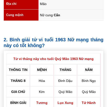
Địa chi
Mão
Cung mệnh
Nữ cung
Cấn
2. Bình giải tử vi tuổi 1963 Nữ mạng tháng
này có tốt không?
Tử vi tháng này cho tuổi Quý Mão 1963 Nữ mạng
THÔNG TIN
MỆNH
THÁNG
NĂM
THÁNG 8
Hỏa
Đinh Dậu
Bính Ngọ
GIA CHỦ
Kim
Quý Mão
Quý Mão
BÌNH GIẢI
Tương
Lục Xung
Tứ Hành