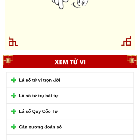
XEM TỬ VI
Lá số tử vi trọn đời
Lá số tứ trụ bát tự
Lá số Quỷ Cốc Tử
Cân xương đoán số