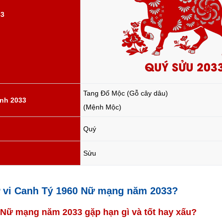
33
QUÝ SỬU 203
Tang Đố Mộc (Gỗ cây dâu)
nh 2033
(Mệnh Mộc)
Quý
Sửu
tử vi Canh Tý 1960 Nữ mạng năm 2033?
0 Nữ mạng năm 2033 gặp hạn gì và tốt hay xấu?