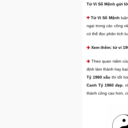
Tử Vi Số Mệnh gửi lờ
Tử Vi Số Mệnh
luận
ngại trong các công vi
có thể đọc phân tích l
Xem thêm:
tử vi 1
Theo quan niệm của
định làm thành hay bạ
Tý 1960 xấu
thì tốt h
Canh Tý 1960 đẹp
, n
thành công cao hơn, c