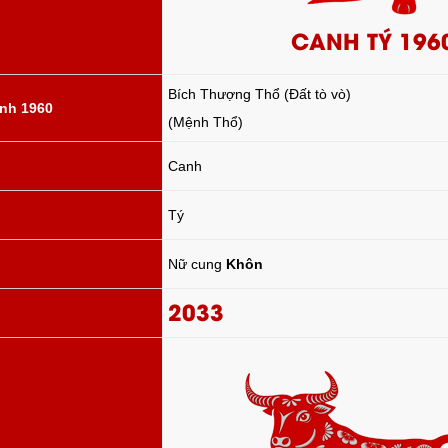
CANH TÝ 196
Bích Thượng Thổ (Đất tò vò)
nh 1960
(Mệnh Thổ)
Canh
Tý
Nữ cung
Khôn
2033