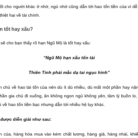
tốt cho người khác ở nhờ, ngủ nhờ cũng dẫn tới hao tốn tiền của vì dễ
hiệt hại về tài chính.
n tốt hay xấu?
 sẽ cho bạn thấy rõ hạn Ngũ Mộ là tốt hay xấu:
“Ngũ Mộ hạn xấu tổn tài
Thiên Tinh phải mắc dạ tai ngục hình”
 chủ về hao tài tốn của nên dù ít dù nhiều, dù mất một phần hay nặng
thần gia chủ đi xuống, ăn không ngon ngủ không yên, tâm lý buồn lo,
về hao tổn tiền bạc nhưng dẫn tới nhiều hệ lụy khác.
được diễn giải như sau:
iền của, hàng hóa mua vào kém chất lượng, hàng giả, hàng nhái, khiế