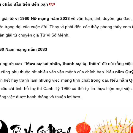
i chào đầu tiên đến bạn
 giải
tử vi 1960 Nữ mạng năm 2033
về vận hạn, tình duyên, gia đạo,
ệc trọng đại của cuộc đời. Thay vì phải đến các thầy phong thủy xem
uận giải từ chuyên gia Tử Vi Số Mệnh.
960 Nam mạng năm 2033
 người xưa: “
Mưu sự tại nhân, thành sự tại thiên
” để nói rằng việ
i cũng phụ thuộc rất nhiều vào vận mệnh của chính bạn. Nếu
năm Quý
ơn hết hãy tránh làm những việc mang tính chất trọng đại. Nếu
năm Qu
hiều cát tinh hỗ trợ thì Canh Tý 1960 có thể tự tin thực hiện mọi việc
ông việc được hanh thông và thuận lợi hơn.