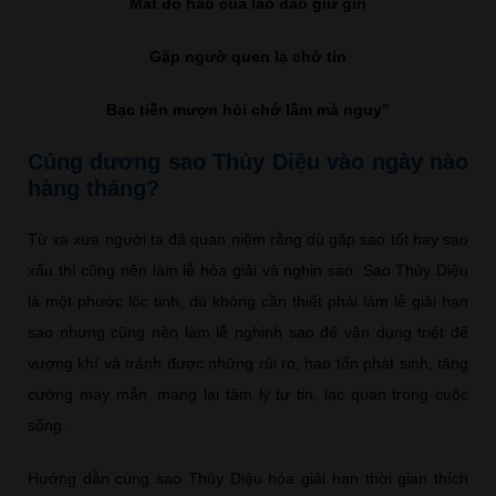
Mất đồ hao của lao đao giữ gìn
Gặp ngườ quen lạ chớ tin
Bạc tiền mượn hỏi chớ lầm mà nguy"
Cúng dương sao Thủy Diệu vào ngày nào
hàng tháng?
Từ xa xưa người ta đã quan niệm rằng dù gặp sao tốt hay sao
xấu thì cũng nên làm lễ hóa giải và nghin sao. Sao Thủy Diệu
là một phước lộc tinh, dù không cần thiết phải làm lễ giải hạn
sao nhưng cũng nên làm lễ nghinh sao để vận dụng triệt để
vượng khí và tránh được những rủi ro, hao tốn phát sinh, tăng
cường may mắn, mang lại tâm lý tự tin, lạc quan trong cuộc
sống.
Hướng dẫn cúng sao Thủy Diệu hóa giải hạn thời gian thích