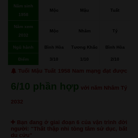
Năm sinh
Mộc
Mậu
Tuất
1958
Năm xem
Mộc
Nhâm
Tý
2032
Ngũ hành
Bình Hòa
Tương Khắc
Bình Hòa
Điểm
3/10
1/10
2/10
Tuổi Mậu Tuất 1958 Nam mạng đạt được
6/10 phần hợp
với năm Nhâm Tý
2032
Bạn đang ở giai đoạn 6 của vận trình đời
người:
"Thất thập nhi tòng tâm sử dục, bất
du cửu"