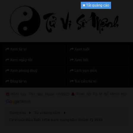
Tắt quảng cáo
Xem tử vi
Xem tuổi
Xem ngày tốt
Xem bói
Xem phong thuỷ
Lịch vạn niên
Blog tử vi
Tra cứu tử vi
Hôm nay: Thứ sáu, Ngày 7/8/2026
Theo dõi Tử Vi Số Mệnh trên
Trang chủ
Tử vi hàng năm
Tử vi tuổi Mậu Tuất 1958 Nam mạng năm Nhâm Tý 2032