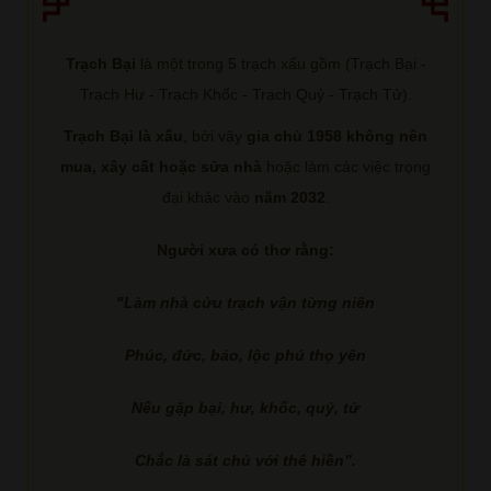
Trạch Bại
là một trong 5 trạch xấu gồm (Trạch Bại -
Trạch Hư - Trạch Khốc - Trạch Quỷ - Trạch Tử).
Trạch Bại là xấu
, bởi vậy
gia chủ 1958 không nên
mua, xây cất hoặc sửa nhà
hoặc làm các việc trọng
đại khác vào
năm 2032
.
Người xưa có thơ rằng:
"Làm nhà cửu trạch vận từng niên
Phúc, đức, bảo, lộc phú thọ yên
Nếu gặp bại, hư, khốc, quỷ, tử
Chắc là sát chủ với thê hiền”.