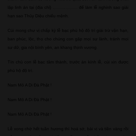
lập linh án tại (địa chỉ) …………..…. để làm lễ nghinh sao giải
hạn sao Thủy Diệu chiếu mệnh.
Cúi mong chư vị chấp kỳ lễ bạc phù hộ độ trì giải trừ vận hạn,
ban phúc, lộc, thọ cho chúng con gặp mọi sự lành, tránh mọi
sự dữ, gia nội bình yên, an khang thịnh vượng.
Tín chủ con lễ bạc tâm thành, trước án kính lễ, cúi xin được
phù hộ độ trì.
Nam Mô A Di Đà Phật !
Nam Mô A Di Đà Phật !
Nam Mô A Di Đà Phật !
Lễ xong chờ hết tuần hương thì hoá sớ, bài vị và tiền vàng rồi