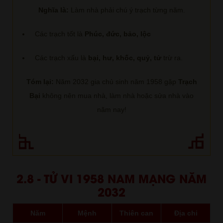
Nghĩa là:
Làm nhà phải chú ý trạch từng năm.
Các trạch tốt là
Phúc, đức, bảo, lộc
Các trạch xấu là
bại, hư, khốc, quỷ, tử
trừ ra.
Tóm lại:
Năm 2032 gia chủ sinh năm 1958 gặp
Trạch
Bại
không nên mua nhà, làm nhà hoặc sửa nhà vào
năm nay!
2.8 - TỬ VI 1958 NAM MẠNG NĂM
2032
Năm
Mệnh
Thiên can
Địa chi