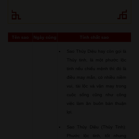
Tên sao
Ngày cúng
Tính chất sao
Sao Thủy Diệu hay còn gọi là
Thủy tinh, là một phước lộc
tinh nếu chiếu mệnh thì đó là
điều may mắn, có nhiều niềm
vui, tài lộc và vận may trong
cuộc sống cũng như công
việc làm ăn buôn bán thuận
lợi.
Sao Thủy Diệu (Thủy Tinh):
Phước lộc tinh, tốt nhưng