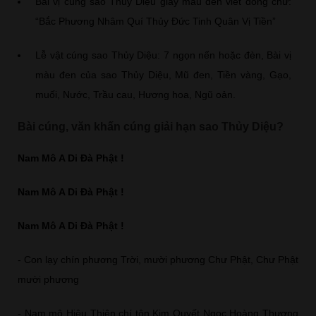
Bài vị cúng sao Thủy Diệu giấy màu đen viết dòng chữ:
“Bắc Phương Nhâm Quí Thủy Đức Tinh Quân Vị Tiền”
Lễ vật cúng sao Thủy Diệu: 7 ngọn nến hoặc đèn, Bài vị
màu đen của sao Thủy Diệu, Mũ đen, Tiền vàng, Gạo,
muối, Nước, Trầu cau, Hương hoa, Ngũ oản.
Bài cúng, văn khấn cúng giải hạn sao Thủy Diệu?
Nam Mô A Di Đà Phật !
Nam Mô A Di Đà Phật !
Nam Mô A Di Đà Phật !
- Con lạy chín phương Trời, mười phương Chư Phật, Chư Phật
mười phương
- Nam mô Hiệu Thiên chí tôn Kim Quyết Ngọc Hoàng Thượng