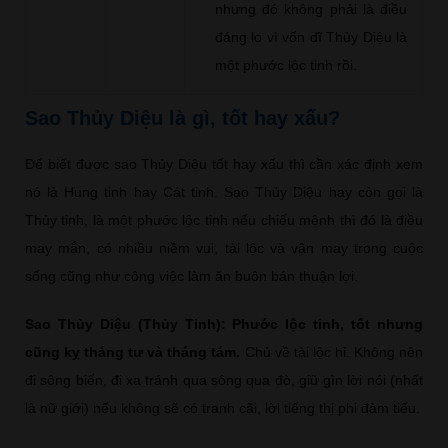
nhưng đó không phải là điều
đáng lo vì vốn dĩ Thủy Diệu là
một phước lộc tinh rồi.
Sao Thủy Diệu là gì, tốt hay xấu?
Để biết được sao Thủy Diệu tốt hay xấu thì cần xác định xem
nó là Hung tinh hay Cát tinh. Sao Thủy Diệu hay còn gọi là
Thủy tinh, là một phước lộc tinh nếu chiếu mệnh thì đó là điều
may mắn, có nhiều niềm vui, tài lộc và vận may trong cuộc
sống cũng như công việc làm ăn buôn bán thuận lợi.
Sao Thủy Diệu (Thủy Tinh): Phước lộc tinh, tốt nhưng
cũng kỵ tháng tư và tháng tám.
Chủ về tài lộc hỉ. Không nên
đi sông biển, đi xa tránh qua sông qua đò, giữ gìn lời nói (nhất
là nữ giới) nếu không sẽ có tranh cãi, lời tiếng thị phi đàm tiếu.