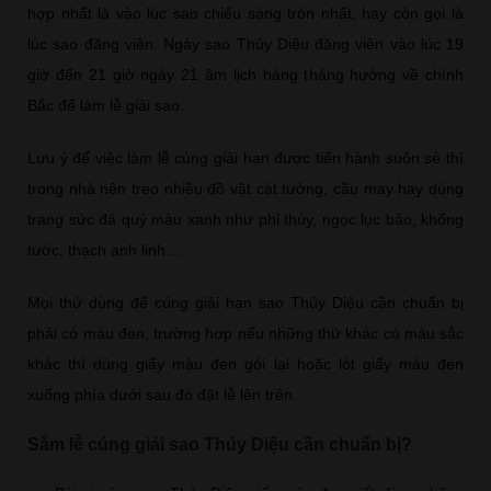
hợp nhất là vào lúc sao chiếu sáng tròn nhất, hay còn gọi là
lúc sao đăng viên. Ngày sao Thủy Diệu đăng viên vào lúc 19
giờ đến 21 giờ ngày 21 âm lịch hàng tháng hướng về chính
Bắc để làm lễ giải sao.
Lưu ý để việc làm lễ cúng giải hạn được tiến hành suôn sẻ thì
trong nhà nên treo nhiều đồ vật cát tường, cầu may hay dùng
trang sức đá quý màu xanh như phỉ thúy, ngọc lục bảo, khổng
tước, thạch anh linh…
Mọi thứ dùng để cúng giải hạn sao Thủy Diệu cần chuẩn bị
phải có màu đen, trường hợp nếu những thứ khác có màu sắc
khác thì dùng giấy màu đen gói lại hoặc lót giấy màu đen
xuống phía dưới sau đó đặt lễ lên trên.
Sắm lễ cúng giải sao Thủy Diệu cần chuẩn bị?