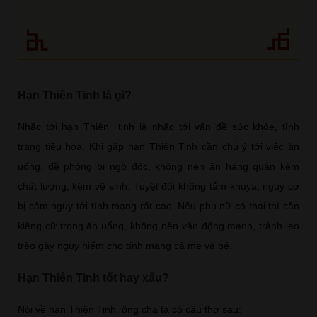
Hạn Thiên Tinh là gì?
Nhắc tới hạn Thiên tinh là nhắc tới vấn đề sức khỏe, tình
trạng tiêu hóa. Khi gặp hạn Thiên Tinh cần chú ý tới việc ăn
uống, đề phòng bị ngộ độc, không nên ăn hàng quán kém
chất lượng, kém vệ sinh. Tuyệt đối không tắm khuya, nguy cơ
bị cảm nguy tới tính mạng rất cao. Nếu phụ nữ có thai thì cần
kiêng cữ trong ăn uống, không nên vận động mạnh, tránh leo
trèo gây nguy hiểm cho tính mạng cả mẹ và bé.
Hạn Thiên Tinh tốt hay xấu?
Nói về hạn Thiên Tinh, ông cha ta có câu thơ sau: