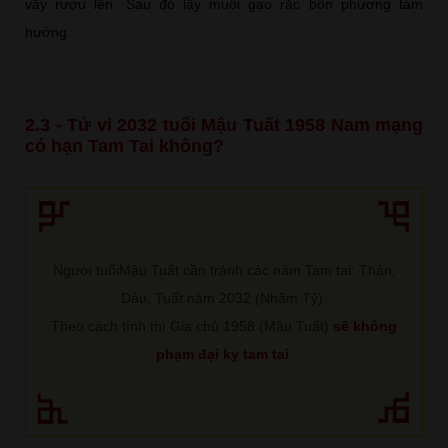
vẩy rượu lên. Sau đó lấy muối gạo rắc bốn phương tám
hướng.
2.3 - Tử vi 2032 tuổi Mậu Tuất 1958 Nam mạng
có hạn Tam Tai không?
Người tuổiMậu Tuất cần tránh các năm Tam tai: Thân,
Dậu, Tuất năm 2032 (Nhâm Tý).
Theo cách tính thì Gia chủ 1958 (Mậu Tuất)
sẽ không
phạm đại kỵ tam tai
.