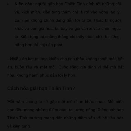
Kiện cáo:
người gặp hạn Thiên Tinh dính tới những cãi
vã, xích mích, kiện tụng thậm chí là rơi vào vòng lao lý.
Làm ăn không chính đáng dẫn tới tù tội. Hoặc bị người
khác vu oan giá họa, tai bay vạ gió và rơi vào chốn ngục
tù. Kiện tụng thì chẳng thắng chỉ thấy thua, chịu tai tiếng,
nặng hơn thì chịu án phạt.
- Nhiều áp lực tai họa khiến cho tinh thần không thoải mái, bất
an, buồn rầu và mệt mỏi. Cuộc sống gia đình vì thế mà bất
hòa, không hạnh phúc dẫn tới ly hôn.
Cách hóa giải hạn Thiên Tinh?
Mỗi năm chúng ta sẽ gặp một niên hạn khác nhau. Mỗi niên
hạn đều mang những điềm báo, tai ương riêng. Riêng với hạn
Thiên Tinh thường mang đến những điềm xấu về hệ tiêu hóa
và kiện tụng.