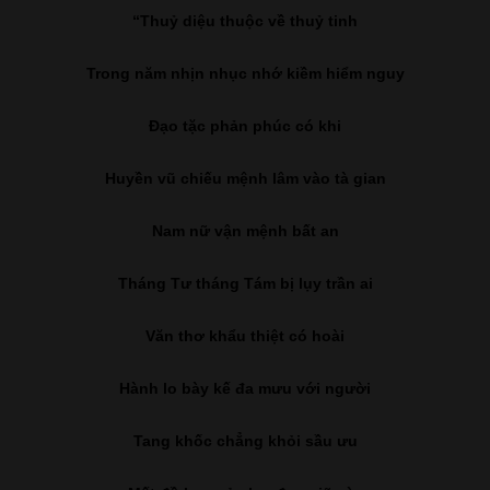
“Thuỷ diệu thuộc về thuỷ tinh
Trong năm nhịn nhục nhớ kiềm hiểm nguy
Đạo tặc phản phúc có khi
Huyền vũ chiếu mệnh lâm vào tà gian
Nam nữ vận mệnh bất an
Tháng Tư tháng Tám bị lụy trần ai
Văn thơ khẩu thiệt có hoài
Hành lo bày kế đa mưu với người
Tang khốc chẳng khỏi sầu ưu