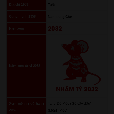
Địa chi 1958
Tuất
Cung mệnh 1958
Nam cung
Càn
2032
Năm xem
Năm xem tử vi 2032
NHÂM TÝ 2032
Tang Đố Mộc (Gỗ cây dâu)
Xem mệnh ngũ hành
2032
(Mệnh Mộc)