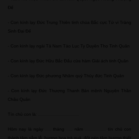
Đế
- Con kính lạy Đức Trung Thiên tinh chúa Bắc cực Tử vi Tràng
Sinh Đại Đế
- Con kính lạy ngài Tả Nam Tào Lục Ty Duyên Thọ Tinh Quân
- Con kính lạy Đức Hữu Bắc Đẩu cửa hàm Giải ách tinh Quân
- Con kính lạy Đức phương Nhâm quý Thủy đức Tinh Quân
- Con kính lạy Đức Thượng Thanh Bản mệnh Nguyên Thần
Châu Quân
Tín chủ con là: .................................
Hôm nay là ngày ..... tháng ..... năm ................. tín chủ con
thành tâm sắm lễ, hương hoa trà quả, đốt nén tâm hương thiết