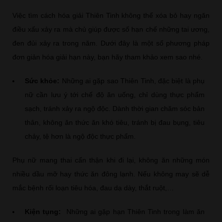
Việc tìm cách hóa giải Thiên Tinh không thể xóa bỏ hay ngăn
điều xấu xảy ra mà chủ giúp được số hạn chế những tai ương,
đen đủi xảy ra trong năm. Dưới đây là một số phương pháp
đơn giản hóa giải hạn này, bạn hãy tham khảo xem sao nhé.
Sức khỏe:
Những ai gặp sao Thiên Tinh, đặc biệt là phụ
nữ cần lưu ý tới chế độ ăn uống, chỉ dùng thực phẩm
sạch, tránh xảy ra ngộ độc. Dành thời gian chăm sóc bản
thân, không ăn thức ăn khó tiêu, tránh bị đau bụng, tiêu
chảy, tệ hơn là ngộ độc thực phẩm.
Phụ nữ mang thai cẩn thận khi đi lại, không ăn những món
nhiều dầu mỡ hay thức ăn đông lạnh. Nếu không may sẽ dễ
mắc bệnh rối loạn tiêu hóa, đau dạ dày, thắt ruột,…
Kiện tụng:
Những ai gặp hạn Thiên Tinh trong làm ăn