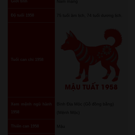
Giới tính
Nam mạng
Độ tuổi 1958
75 tuổi âm lịch, 74 tuổi dương lịch.
Tuổi can chi 1958
MẬU TUẤT 1958
Bình Địa Mộc (Gỗ đồng bằng)
Xem mệnh ngũ hành
1958
(Mệnh Mộc)
Thiên can 1958
Mậu