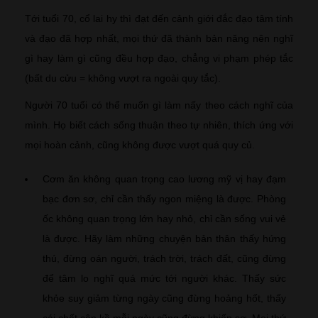
Tới tuổi 70, cổ lai hy thì đạt đến cảnh giới đắc đạo tâm tính
và đạo đã hợp nhất, mọi thứ đã thành bản năng nên nghĩ
gì hay làm gì cũng đều hợp đạo, chẳng vi phạm phép tắc
(bất du cửu = không vượt ra ngoài quy tắc).
Người 70 tuổi có thể muốn gì làm nấy theo cách nghĩ của
mình. Họ biết cách sống thuận theo tự nhiên, thích ứng với
mọi hoàn cảnh, cũng không được vượt quá quy củ.
Cơm ăn không quan trọng cao lương mỹ vị hay đạm
bạc đơn sơ, chỉ cần thấy ngon miệng là được. Phòng
ốc không quan trọng lớn hay nhỏ, chỉ cần sống vui vẻ
là được. Hãy làm những chuyện bản thân thấy hứng
thú, đừng oán người, trách trời, trách đất, cũng đừng
để tâm lo nghĩ quá mức tới người khác. Thấy sức
khỏe suy giảm từng ngày cũng đừng hoảng hốt, thấy