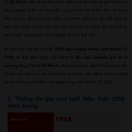
Vi Số Mệnh
xây dựng dựa trên năm sinh âm lịch và giới tính của
từng người. Căn cứ vào tuổi, cung mệnh và nhiều tiêu chí khác
của gia chủ đối sánh với mệnh của năm cần xem sẽ biết năm đó
tuổi của mình có rơi vào sao hạn không, có phạm đại kỵ không,
sức khỏe, công danh, tình duyên sẽ như thế nào.
Mọi luận giải
tử vi tuổi 1958 Nam mạng trong năm Nhâm Tý
2032
tại đây đều được xây dựng từ
đội ngũ chuyên gia tử vi
phong thủy Tử Vi Số Mệnh
, đảm bảo cung cấp thông tin chi tiết,
chính xác, hữu ích có thể hỗ trợ quý bạn chủ động trước những
thuận lợi hay khó khăn, trở ngại trong năm Nhâm Tý 2032.
1. Thông tin gia chủ tuổi Mậu Tuất 1958
Nam mạng
1958
Năm sinh