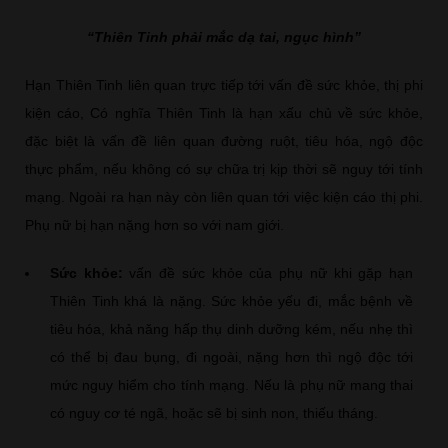
“Thiên Tinh phải mắc dạ tai, ngục hình”
Hạn Thiên Tinh liên quan trực tiếp tới vấn đề sức khỏe, thị phi
kiện cáo, Có nghĩa Thiên Tinh là hạn xấu chủ về sức khỏe,
đặc biệt là vấn đề liên quan đường ruột, tiêu hóa, ngộ độc
thực phẩm, nếu không có sự chữa trị kịp thời sẽ nguy tới tính
mạng. Ngoài ra hạn này còn liên quan tới việc kiện cáo thị phi.
Phụ nữ bị hạn nặng hơn so với nam giới.
Sức khỏe:
vấn đề sức khỏe của phụ nữ khi gặp hạn
Thiên Tinh khá là nặng. Sức khỏe yếu đi, mắc bệnh về
tiêu hóa, khả năng hấp thụ dinh dưỡng kém, nếu nhẹ thì
có thể bị đau bụng, đi ngoài, nặng hơn thì ngộ độc tới
mức nguy hiểm cho tính mạng. Nếu là phụ nữ mang thai
có nguy cơ té ngã, hoặc sẽ bị sinh non, thiếu tháng.