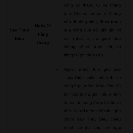
cũng kỵ tháng tư và tháng
tám. Chủ về tài lộc hỉ. Không
nên đi sông biển, đi xa tránh
Ngày 21
Sao Thuỷ
qua sông qua đò, giữ gìn lời
hàng
Diệu
nói (nhất là nữ giới) nếu
tháng
không sẽ có tranh cãi, lời
tiếng thị phi đàm tiếu.
Người mệnh Kim gặp sao
Thủy Diệu chiếu mệnh thì vô
cùng hợp, mệnh Mộc cũng rất
tốt nhất là nữ giới nếu đi làm
ăn xa thì mang được tài lộc về
nhà. Người mệnh Hỏa khi gặp
chòm sao Thủy Diệu chiếu
mệnh có đôi chút trở ngại