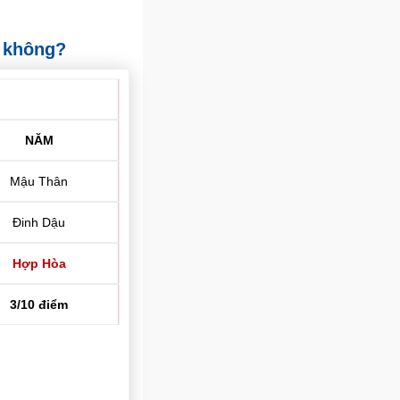
t không?
NĂM
Mậu Thân
Đinh Dậu
Hợp Hòa
3/10 điểm