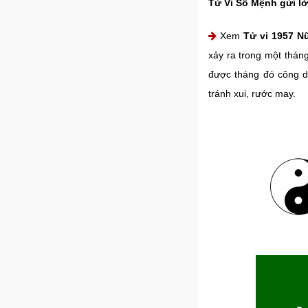
Tử Vi Số Mệnh gửi lờ
Xem
Tử vi 1957 N
xảy ra trong một thán
được tháng đó công d
tránh xui, rước may.