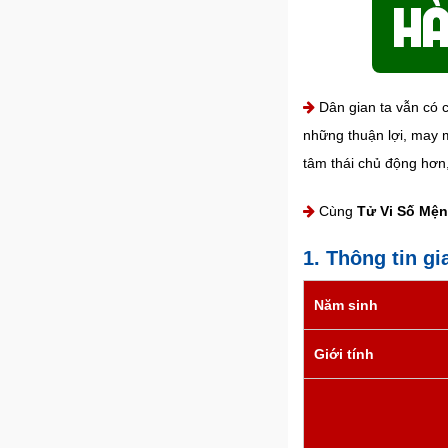
Dân gian ta vẫn có c
những thuận lợi, may m
tâm thái chủ động hơn
Cùng
Tử Vi Số Mệ
1. Thông tin gi
Năm sinh
Giới tính