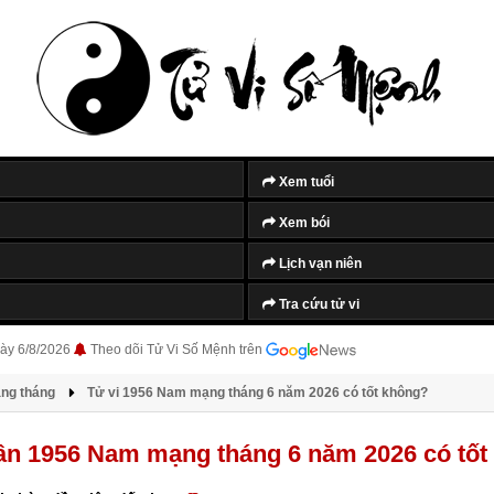
Tắt quảng cáo
Xem tuổi
Xem bói
Lịch vạn niên
Tra cứu tử vi
ày 6/8/2026
Theo dõi Tử Vi Số Mệnh trên
àng tháng
Tử vi 1956 Nam mạng tháng 6 năm 2026 có tốt không?
hân 1956 Nam mạng tháng 6 năm 2026 có tốt