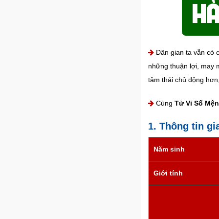
Dân gian ta vẫn có c
những thuận lợi, may m
tâm thái chủ động hơn
Cùng
Tử Vi Số Mệ
1. Thông tin gi
Năm sinh
Giới tính