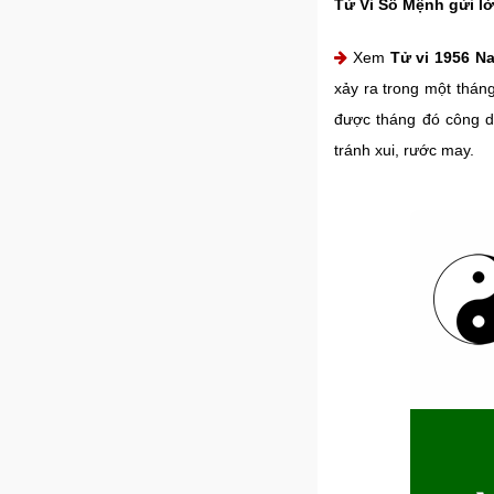
Tử Vi Số Mệnh gửi lờ
Xem
Tử vi 1956 N
xảy ra trong một thán
được tháng đó công d
tránh xui, rước may.