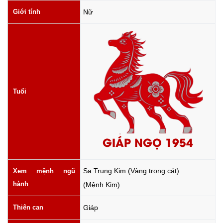
Giới tính
Nữ
Tuổi
GIÁP NGỌ 1954
Sa Trung Kim (Vàng trong cát)
Xem mệnh ngũ
hành
(Mệnh Kim)
Thiên can
Giáp