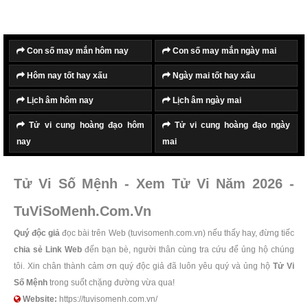
Con số may mắn hôm nay
Con số may mắn ngày mai
Hôm nay tốt hay xấu
Ngày mai tốt hay xấu
Lịch âm hôm nay
Lịch âm ngày mai
Tử vi cung hoàng đạo hôm
Tử vi cung hoàng đạo ngày
nay
mai
Tử Vi Số Mệnh - Xem Tử Vi Năm 2026 -
TuViSoMenh.Com.Vn
Quý độc giả
đọc bài trên Web (tuvisomenh.com.vn) nếu thấy hay, đừng tiếc
chia sẻ Link Web
đến bạn bè, người thân cùng tra cứu để ủng hộ chúng
tôi. Xin chân thành cảm ơn quý độc giả đã luôn yêu quý và ủng hộ
Tử Vi
Số Mệnh
trong suốt chặng đường vừa qua!
Website:
https://tuvisomenh.com.vn/