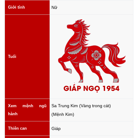
Giới tính
Nữ
Tuổi
GIÁP NGỌ 1954
Sa Trung Kim (Vàng trong cát)
Xem mệnh ngũ
hành
(Mệnh Kim)
Thiên can
Giáp