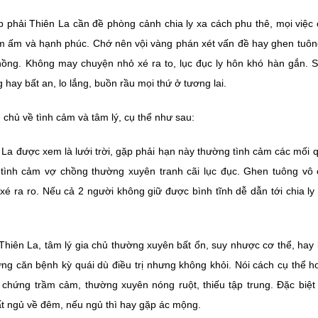
 phải Thiên La cần đề phòng cảnh chia ly xa cách phu thê, mọi việc
m ấm và hạnh phúc. Chớ nên vội vàng phán xét vấn đề hay ghen tuông 
 chồng. Không may chuyện nhỏ xé ra to, lục đục ly hôn khó hàn gắn. 
 hay bất an, lo lắng, buồn rầu mọi thứ ở tương lai.
chủ về tình cảm và tâm lý, cụ thể như sau:
 La được xem là lưới trời, gặp phải hạn này thường tình cảm các mối
 tình cảm vợ chồng thường xuyên tranh cãi lục đục. Ghen tuông vô cớ
xé ra ro. Nếu cả 2 người không giữ được bình tĩnh dễ dẫn tới chia ly 
Thiên La, tâm lý gia chủ thường xuyên bất ổn, suy nhược cơ thể, hay 
g căn bệnh kỳ quái dù điều trị nhưng không khỏi. Nói cách cụ thể h
c chứng trầm cảm, thường xuyên nóng ruột, thiếu tập trung. Đặc biệ
t ngủ về đêm, nếu ngủ thì hay gặp ác mộng.