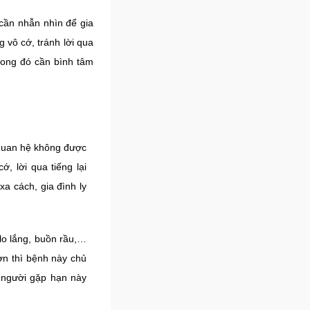
 cần nhẫn nhìn để gia
vô cớ, tránh lời qua
Song đó cần bình tâm
 quan hệ không được
, lời qua tiếng lại
xa cách, gia đình ly
lo lắng, buồn rầu,…
ơn thì bệnh này chủ
t người gặp hạn này