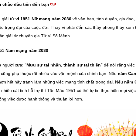
i chào đầu tiên đến bạn
 giải
tử vi 1951 Nữ mạng năm 2030
về vận hạn, tình duyên, gia đạo,
ệc trọng đại của cuộc đời. Thay vì phải đến các thầy phong thủy xem
uận giải từ chuyên gia Tử Vi Số Mệnh.
951 Nam mạng năm 2030
 người xưa: “
Mưu sự tại nhân, thành sự tại thiên
” để nói rằng việ
i cũng phụ thuộc rất nhiều vào vận mệnh của chính bạn. Nếu
năm Canh
 hơn hết hãy tránh làm những việc mang tính chất trọng đại. Nếu
năm C
, nhiều cát tinh hỗ trợ thì Tân Mão 1951 có thể tự tin thực hiện mọi việ
ông việc được hanh thông và thuận lợi hơn.