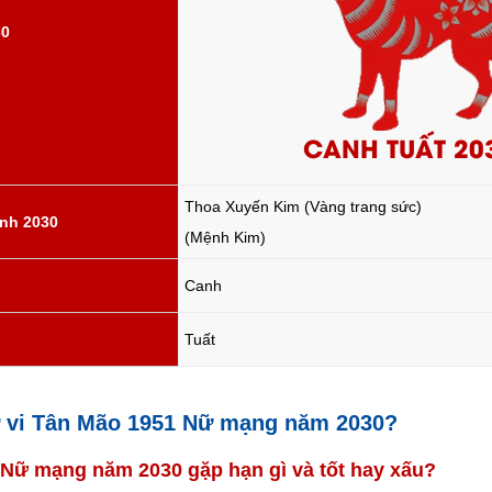
30
CANH TUẤT 20
Thoa Xuyến Kim (Vàng trang sức)
nh 2030
(Mệnh Kim)
Canh
Tuất
tử vi Tân Mão 1951 Nữ mạng năm 2030?
1 Nữ mạng năm 2030 gặp hạn gì và tốt hay xấu?