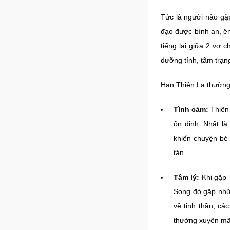
Tức là người nào gặp
đạo được bình an, ê
tiếng lại giữa 2 vợ
dưỡng tính, tâm trạng
Hạn Thiên La thường 
Tình cảm:
Thiên
ổn định. Nhất là
khiến chuyện bé 
tán.
Tâm lý:
Khi gặp 
Song đó gặp nhữn
về tinh thần, cá
thường xuyên mấ