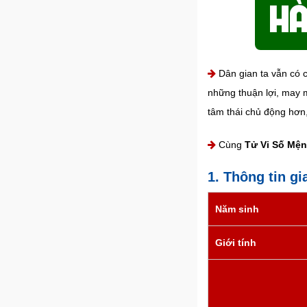
Dân gian ta vẫn có c
những thuận lợi, may m
tâm thái chủ động hơn
Cùng
Tử Vi Số Mệ
1. Thông tin g
Năm sinh
Giới tính