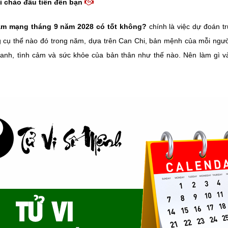
i chào đầu tiên đến bạn
am mạng tháng 9 năm 2028 có tốt không?
chính là việc dự đoán t
g cụ thể nào đó trong năm, dựa trên Can Chi, bản mệnh của mỗi ngườ
anh, tình cảm và sức khỏe của bản thân như thế nào. Nên làm gì v