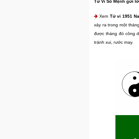
Tử Vi Số Mệnh gửi lờ
Xem
Tử vi 1951 N
xảy ra trong một thán
được tháng đó công d
tránh xui, rước may.