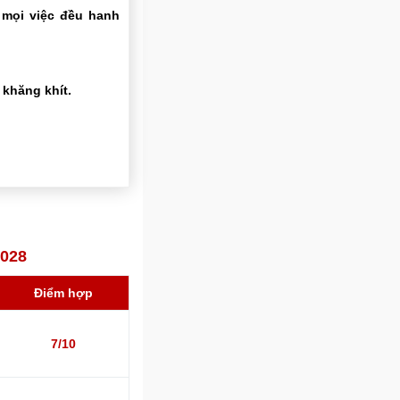
 mọi việc đều hanh
khăng khít.
2028
Điểm hợp
7/10