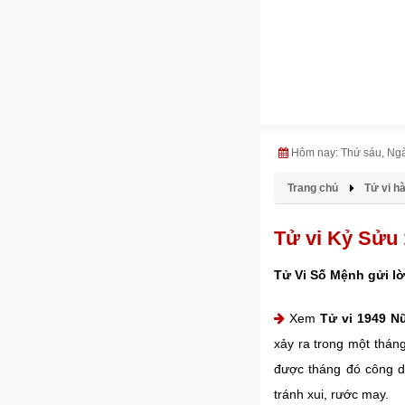
Hôm nay: Thứ sáu, Ng
Trang chủ
Tử vi h
Tử vi Kỷ Sửu
Tử Vi Số Mệnh gửi lờ
Xem
Tử vi 1949 N
xảy ra trong một thán
được tháng đó công d
tránh xui, rước may.