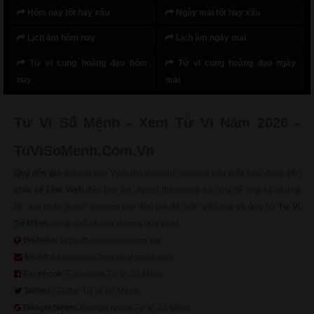
Hôm nay tốt hay xấu
Ngày mai tốt hay xấu
Lịch âm hôm nay
Lịch âm ngày mai
Tử vi cung hoàng đạo hôm
Tử vi cung hoàng đạo ngày
nay
mai
Tử Vi Số Mệnh - Xem Tử Vi Năm 2026 -
TuViSoMenh.Com.Vn
Quý độc giả
đọc bài trên Web (tuvisomenh.com.vn) nếu thấy hay, đừng tiếc
chia sẻ Link Web
đến bạn bè, người thân cùng tra cứu để ủng hộ chúng
tôi. Xin chân thành cảm ơn quý độc giả đã luôn yêu quý và ủng hộ
Tử Vi
Số Mệnh
trong suốt chặng đường vừa qua!
Website:
https://tuvisomenh.com.vn/
Email:
tuvisomenh.com.vn@gmail.com
Facebook:
Facebook Tử Vi Số Mệnh
Twitter:
Twitter Tử Vi Số Mệnh
Google News:
Google News Tử Vi Số Mệnh