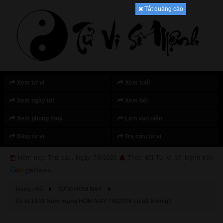
Tắt quảng cáo
Xem tử vi
Xem tuổi
Xem ngày tốt
Xem bói
Xem phong thuỷ
Lịch vạn niên
Blog tử vi
Tra cứu tử vi
Hôm nay: Thứ sáu, Ngày 7/8/2026
Theo dõi Tử Vi Số Mệnh trên
Trang chủ
TỬ VI HÔM NAY
Tử vi 1948 Nam mạng HÔM NAY 7/8/2026 có tốt không?