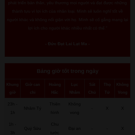
phát triển bản thân, yêu thương mọi người và đạt được những
thành tựu vì lợi ích của nhân loại. Mình sẽ luôn nghĩ tốt về
người khác và không nổi giận với họ. Mình sẽ cố gắng mang lại
lợi ích cho người khác nhiều nhất có thể."
- Đức Đạt Lai Lạt Ma -
Bảng giờ tốt trong ngày
Khung
Giờ can
Hoàng
Lục
Sát
Thọ
Không
giờ
chi
Hắc
Nhâm
Chủ
Tử
Vong
23h -
Thiên
Không
Nhâm Tý
-
X
X
1h
hình
vong
1h -
Chu
Quý Sửu
Đại an
-
-
X
3h
tước