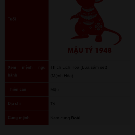
Tuổi
MẬU TÝ 1948
Thích Lịch Hỏa (Lửa sấm sét)
Xem mệnh ngũ
hành
(Mệnh Hỏa)
Thiên can
Mậu
Địa chi
Tý
Cung mệnh
Nam cung
Đoài