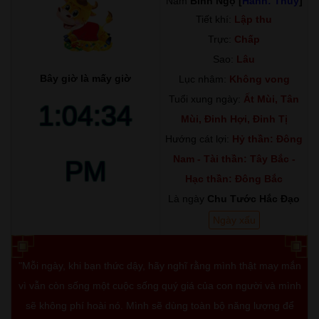
Năm
Bính Ngọ [
Hành: Thủy
]
Tiết khí:
Lập thu
Trực:
Chấp
Sao:
Lâu
Bây giờ là mấy giờ
Lục nhâm:
Không vong
Tuổi xung ngày:
Ất Mùi, Tân
1:04:35
Mùi, Đinh Hợi, Đinh Tị
Hướng cát lợi:
Hỷ thần: Đông
Nam - Tài thần: Tây Bắc -
PM
Hạc thần: Đông Bắc
Là ngày
Chu Tước Hắc Đạo
Ngày xấu
"Mỗi ngày, khi bạn thức dậy, hãy nghĩ rằng mình thật may mắn
vì vẫn còn sống một cuộc sống quý giá của con người và mình
sẽ không phí hoài nó. Mình sẽ dùng toàn bộ năng lượng để