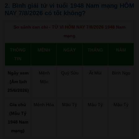
2. Bình giải tử vi tuổi 1948 Nam mạng HÔM
NAY 7/8/2026 có tốt không?
So sánh can chi - TỬ VI HÔM NAY 7/8/2026 1948 Nam
mạng
THÔNG
MỆNH
NGÀY
THÁNG
NĂM
TIN
Ngày xem
Mệnh
Quý Sửu
Ất Mùi
Bính Ngọ
(Âm lịch
Mộc
25/6/2026)
Gia chủ
Mệnh Hỏa
Mậu Tý
Mậu Tý
Mậu Tý
(Mậu Tý
1948 Nam
mạng)