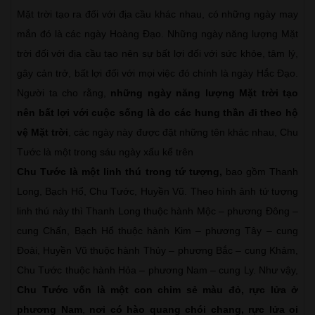
Mặt trời tạo ra đối với địa cầu khác nhau, có những ngày may
mắn đó là các ngày Hoàng Đạo. Những ngày năng lượng Mặt
trời đối với địa cầu tạo nên sự bất lợi đối với sức khỏe, tâm lý,
gây cản trở, bất lợi đối với mọi việc đó chính là ngày Hắc Đạo.
Người ta cho rằng,
những ngày năng lượng Mặt trời tạo
nên bất lợi với cuộc sống là do các hung thần đi theo hộ
vệ Mặt trời
, các ngày này được đặt những tên khác nhau, Chu
Tước là một trong sáu ngày xấu kể trên
Chu Tước là một linh thú trong tứ tượng,
bao gồm Thanh
Long, Bạch Hổ, Chu Tước, Huyền Vũ. Theo hình ảnh tứ tượng
linh thú này thì Thanh Long thuộc hành Mộc – phương Đông –
cung Chấn, Bạch Hổ thuộc hành Kim – phương Tây – cung
Đoài, Huyền Vũ thuộc hành Thủy – phương Bắc – cung Khảm,
Chu Tước thuộc hành Hỏa – phương Nam – cung Ly. Như vậy,
Chu Tước vốn là một con chim sẻ màu đỏ, rực lửa ở
phương Nam
,
nơi có hào quang chói chang, rực lửa oi