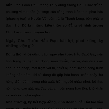
bức
. Phái Loan Đầu Phong Thủy dùng tượng Chu Tước để chỉ
phương vị mặt tiền (hướng) của công trình kiến trúc, phía hậu
(phương tọa) là Huyền Vũ, bên trái là Thanh Long, bên phải là
Bạch Hổ.
Đó là những kiến thức sơ đẳng về hình tượng
Chu Tước trong huyền học.
Ngày Chu Tước Hắc Đạo bất lợi, phải kiêng kỵ
những việc gì?
Động thổ, khởi công vào ngày chu tước hắc đạo:
Gây nên
tình trạng tai nạn lao động, mâu thuẫn, cãi vã, dây dưa kiện
cáo, hình pháp, mất trộm vật tư, thiết bị, chất lượng công trình
không bảo đảm, khi sử dụng dễ gặp hỏa hoạn, chập cháy, hư
hỏng điện đóm, trong nhà xuất hiện người nhậu nhẹt, bê tha,
nổi nóng, cáu gắt, gia đạo bất an, tiền nong hao tốn, khó khăn
về sinh kế, nghề nghiệp
Khai trương, kỷ kết hợp đồng, kinh doanh, cầu tài lộc vào
ngày chu tước hắc đạo:
Chủ doanh nghiệp tâm lý vội vàng,