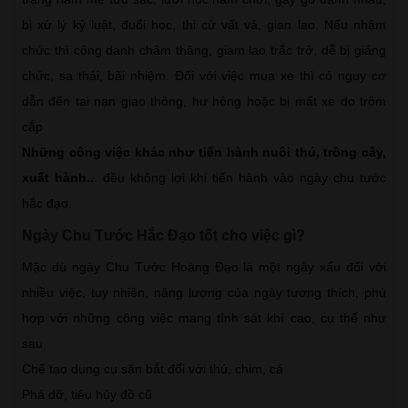
bị xử lý kỷ luật, đuổi học, thi cử vất vả, gian lao. Nếu nhậm
chức thì công danh chậm thăng, giam lao trắc trở, dễ bị giáng
chức, sa thải, bãi nhiệm. Đối với việc mua xe thì có nguy cơ
dẫn đến tai nạn giao thông, hư hỏng hoặc bị mất xe do trộm
cắp
Những công việc khác như tiến hành nuôi thú, trồng cây,
xuất hành..
. đều không lợi khi tiến hành vào ngày chu tước
hắc đạo.
Ngày Chu Tước Hắc Đạo tốt cho việc gì?
Mặc dù ngày Chu Tước Hoàng Đạo là một ngày xấu đối với
nhiều việc, tuy nhiên, năng lượng của ngày tương thích, phù
hợp với những công việc mang tính sát khí cao, cụ thể như
sau
Chế tạo dụng cụ săn bắt đối với thú, chim, cá
Phá dỡ, tiêu hủy đồ cũ