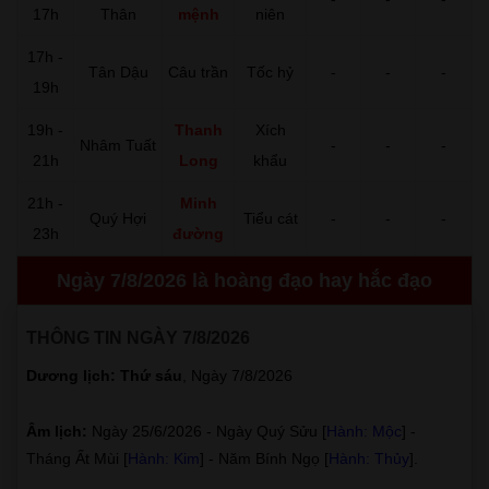
17h
Thân
mệnh
niên
17h -
Tân Dậu
Câu trần
Tốc hỷ
-
-
-
19h
19h -
Thanh
Xích
Nhâm Tuất
-
-
-
21h
Long
khẩu
21h -
Minh
Quý Hợi
Tiểu cát
-
-
-
23h
đường
Ngày 7/8/2026 là hoàng đạo hay hắc đạo
THÔNG TIN NGÀY 7/8/2026
Dương lịch: Thứ sáu
, Ngày 7/8/2026
Âm lịch:
Ngày 25/6/2026 - Ngày Quý Sửu [
Hành: Mộc
] -
Tháng Ất Mùi [
Hành: Kim
] - Năm Bính Ngọ [
Hành: Thủy
].