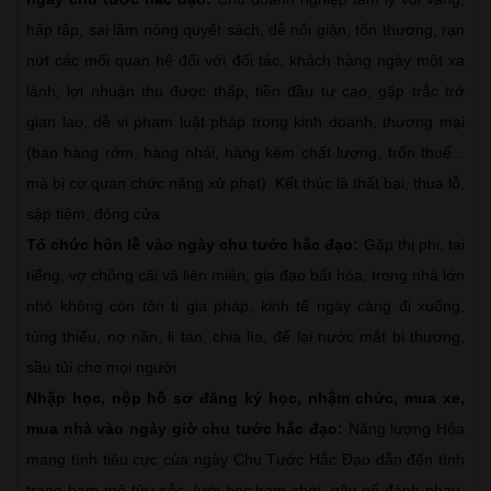
hấp tấp, sai lầm nóng quyết sách, dễ nổi giận, tổn thương, rạn
nứt các mối quan hệ đối với đối tác, khách hàng ngày một xa
lánh, lợi nhuận thu được thấp, tiền đầu tư cao, gặp trắc trở
gian lao, dễ vi phạm luật pháp trong kinh doanh, thương mại
(bán hàng rởm, hàng nhái, hàng kém chất lượng, trốn thuế...
mà bị cơ quan chức năng xử phạt). Kết thúc là thất bại, thua lỗ,
sập tiệm, đóng cửa
Tổ chức hôn lễ vào ngày chu tước hắc đạo:
Gặp thị phi, tai
tiếng, vợ chồng cãi vã liên miên, gia đạo bất hòa, trong nhà lớn
nhỏ không còn tôn ti gia pháp, kinh tế ngày càng đi xuống,
túng thiếu, nợ nần, li tán, chia lìa, để lại nước mắt bi thương,
sầu tủi cho mọi người
Nhập học, nộp hồ sơ đăng ký học, nhậm chức, mua xe,
mua nhà vào ngày giờ chu tước hắc đạo:
Năng lượng Hỏa
mang tính tiêu cực của ngày Chu Tước Hắc Đạo dẫn đến tình
trạng ham mê tửu sắc, lười học ham chơi, gây gổ đánh nhau,