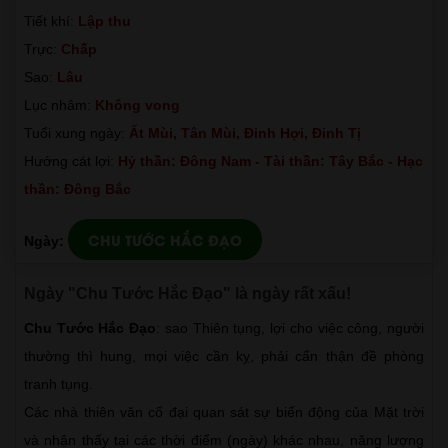
Tiết khí:
Lập thu
Trực:
Chấp
Sao:
Lâu
Lục nhâm:
Không vong
Tuổi xung ngày:
Ất Mùi, Tân Mùi, Đinh Hợi, Đinh Tị
Hướng cát lợi:
Hỷ thần: Đông Nam - Tài thần: Tây Bắc - Hạc
thần: Đông Bắc
CHU TƯỚC HẮC ĐẠO
Ngày:
Ngày "Chu Tước Hắc Đạo" là ngày rất xấu!
Chu Tước Hắc Đạo
: sao Thiên tụng, lợi cho việc công, người
thường thì hung, mọi việc cần kỵ, phải cẩn thận đề phòng
tranh tụng.
Các nhà thiên văn cổ đại quan sát sự biến động của Mặt trời
và nhận thấy tại các thời điểm (ngày) khác nhau, năng lượng