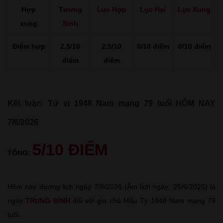
Hợp
Tương
Lục Hợp
Lục Hại
Lục Xung
xung
Sinh
Điểm hợp
2.5/10
2.5/10
0/10 điểm
0/10 điểm
điểm
điểm
Kết luận: Tử vi 1948 Nam mạng 79 tuổi HÔM NAY
7/8/2026
5/10 ĐIỂM
TỔNG:
Hôm nay dương lịch ngày 7/8/2026 (Âm lịch ngày: 25/6/2026) là
ngày
TRUNG BÌNH
đối với gia chủ Mậu Tý 1948 Nam mạng 79
tuổi.