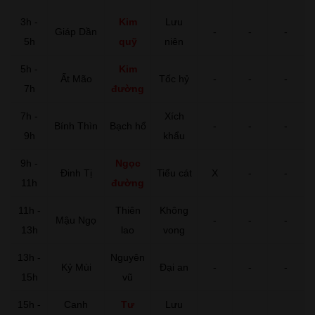
3h -
Kim
Lưu
Giáp Dần
-
-
-
5h
quỹ
niên
5h -
Kim
Ất Mão
Tốc hỷ
-
-
-
7h
đường
7h -
Xích
Bính Thìn
Bạch hổ
-
-
-
9h
khẩu
9h -
Ngọc
Đinh Tị
Tiểu cát
X
-
-
11h
đường
11h -
Thiên
Không
Mậu Ngọ
-
-
-
13h
lao
vong
13h -
Nguyên
Kỷ Mùi
Đại an
-
-
-
15h
vũ
15h -
Canh
Tư
Lưu
-
-
-