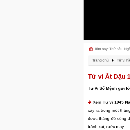
Hôm nay: Thứ sáu, Ng
Trang chủ
Tử vi h
Tử vi Ất Dậu 
Tử Vi Số Mệnh gửi lờ
Xem
Tử vi 1945 N
xảy ra trong một thán
được tháng đó công d
tránh xui, rước may.