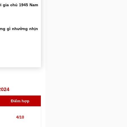
ới gia chủ 1945 Nam
ững gì nhường nhịn
2024
Điểm hợp
4/10