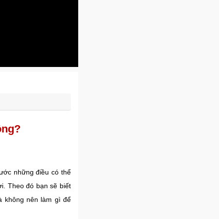
ông?
rước những điều có thể
i. Theo đó bạn sẽ biết
à không nên làm gì để