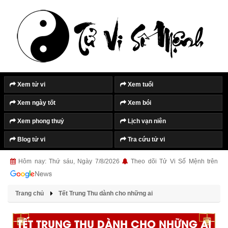
Xem tử vi
Xem tuổi
Xem ngày tốt
Xem bói
Xem phong thuỷ
Lịch vạn niên
Blog tử vi
Tra cứu tử vi
Hôm nay: Thứ sáu, Ngày 7/8/2026
Theo dõi Tử Vi Số Mệnh trên
Trang chủ
Tết Trung Thu dành cho những ai
TẾT TRUNG THU DÀNH CHO NHỮNG AI