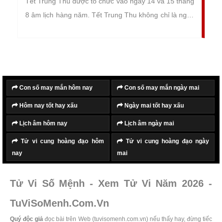
Tết Trung Thu được tổ chức vào ngày 14 và 15 tháng
8 âm lịch hàng năm. Tết Trung Thu không chỉ là ngày
lễ lớn của Việt Nam mà còn được phổ biến rộng rãi ở
nhiều quốc gia châu Á như Hàn Quốc, Nhật Bản,
Trung Quốc, Đài Loan, Triều Tiên và Singapore.
Con số may mắn hôm nay
Con số may mắn ngày mai
Hôm nay tốt hay xấu
Ngày mai tốt hay xấu
Lịch âm hôm nay
Lịch âm ngày mai
Tử vi cung hoàng đạo hôm
Tử vi cung hoàng đạo ngày
nay
mai
Tử Vi Số Mệnh - Xem Tử Vi Năm 2026 -
TuViSoMenh.Com.Vn
Quý độc giả
đọc bài trên Web (tuvisomenh.com.vn) nếu thấy hay, đừng tiếc