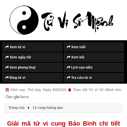
Xem tử vi
Xem tuổi
Xem ngày tốt
Xem bói
Xem phong thuỷ
Lịch vạn niên
Blog tử vi
Tra cứu tử vi
Hôm nay: Thứ bảy, Ngày 8/8/2026
Theo dõi Tử Vi Số Mệnh trên
Trang chủ
12 cung hoàng đạo
Giải mã tử vi cung Bảo Bình chi tiết