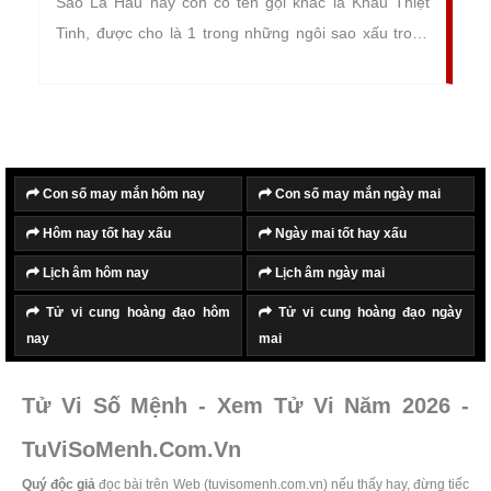
Sao La Hầu hay còn có tên gọi khác là Khẩu Thiệt
Tinh, được cho là 1 trong những ngôi sao xấu trong
tử vi. Dù là nam hay nữ, nếu bị sao La Hầu chiếu
mạng thì nên cẩn thận bởi sẽ gặp phải những điều thị
phi, chuyện xui xẻo và vận hạn không mong muốn.
Con số may mắn hôm nay
Con số may mắn ngày mai
Hôm nay tốt hay xấu
Ngày mai tốt hay xấu
Lịch âm hôm nay
Lịch âm ngày mai
Tử vi cung hoàng đạo hôm
Tử vi cung hoàng đạo ngày
nay
mai
Tử Vi Số Mệnh - Xem Tử Vi Năm 2026 -
TuViSoMenh.Com.Vn
Quý độc giả
đọc bài trên Web (tuvisomenh.com.vn) nếu thấy hay, đừng tiếc