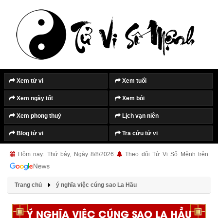
Xem tử vi
Xem tuổi
Xem ngày tốt
Xem bói
Xem phong thuỷ
Lịch vạn niên
Blog tử vi
Tra cứu tử vi
Hôm nay: Thứ bảy, Ngày 8/8/2026
Theo dõi Tử Vi Số Mệnh trên
Trang chủ
ý nghĩa việc cúng sao La Hầu
Ý NGHĨA VIỆC CÚNG SAO LA HẦU