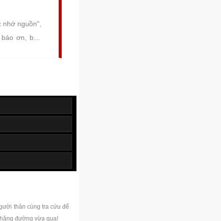
c nhớ nguồn",
c báo ơn, báo
bà gia tiên là
rọng. Ngày lễ
ủa mỗi người
gười thân cùng tra cứu để
chặng đường vừa qua!