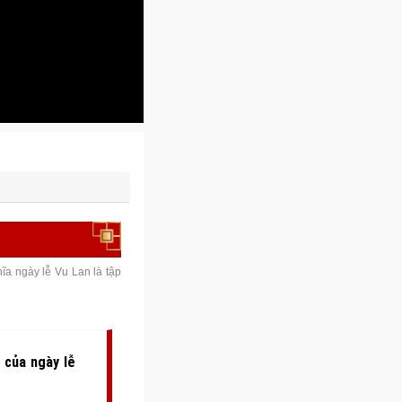
ĩa ngày lễ Vu Lan là tập
 của ngày lễ