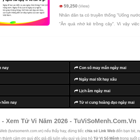
59,250
(View)
Nhân dân ta có truyền thống "Uống nướ
"Ăn quả nhớ kẻ trồng cây". Vì vậy việ
hiếu với những đấng sinh thành, với ông 
việc làm hết sức thiêng liêng và quan t
Vu Lan báo hiếu để tỏ lòng biết ơn c
con, người cháu đối với ông bà, cha mẹ.
m nay
Con số may mắn ngày mai
Ngày mai tốt hay xấu
Lịch âm ngày mai
o hôm nay
Tử vi cung hoàng đạo ngày mai
 - Xem Tử Vi Năm 2026 - TuViSoMenh.Com.Vn
 Web (tuvisomenh.com.vn) nếu thấy hay, đừng tiếc
chia sẻ Link Web
đến bạn bè, n
ân thành cảm ơn quý độc giả đã luôn yêu quý và ủng hộ
Tử Vi Số Mệnh
trong suốt 