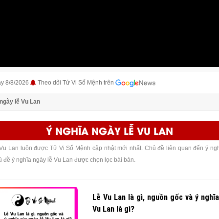
ày 8/8/2026
Theo dõi Tử Vi Số Mệnh trên
 ngày lễ Vu Lan
Ý NGHĨA NGÀY LỄ VU LAN
Vu Lan luôn được Tử Vi Số Mệnh cập nhật mới nhất. Chủ đề liên quan đến ý ngh
ủ đề ý nghĩa ngày lễ Vu Lan được chọn lọc bài bản.
Lễ Vu Lan là gì, nguồn gốc và ý nghĩa
Vu Lan là gì?