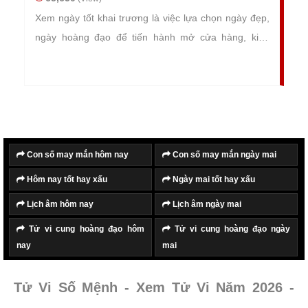
Xem ngày tốt khai trương là việc lựa chọn ngày đẹp,
ngày hoàng đạo để tiến hành mở cửa hàng, kinh
doanh buôn bán. Dựa trên quy luật Âm dương Ngũ
hành và các triết lý Kinh Dịch, từ đó so sánh, đối
chiếu với tuổi và cung mệnh của gia chủ để lựa chọn
ra ngày đẹp, phù hợp với chủ hộ kinh doanh, buôn
bán.
Con số may mắn hôm nay
Con số may mắn ngày mai
Hôm nay tốt hay xấu
Ngày mai tốt hay xấu
Lịch âm hôm nay
Lịch âm ngày mai
Tử vi cung hoàng đạo hôm
Tử vi cung hoàng đạo ngày
nay
mai
Tử Vi Số Mệnh - Xem Tử Vi Năm 2026 -