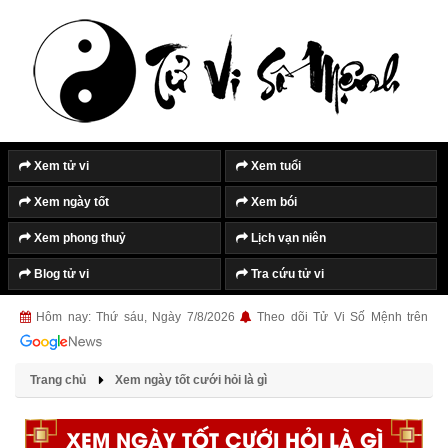
Xem tử vi
Xem tuổi
Xem ngày tốt
Xem bói
Xem phong thuỷ
Lịch vạn niên
Blog tử vi
Tra cứu tử vi
Hôm nay: Thứ sáu, Ngày 7/8/2026
Theo dõi Tử Vi Số Mệnh trên
Trang chủ
Xem ngày tốt cưới hỏi là gì
XEM NGÀY TỐT CƯỚI HỎI LÀ GÌ