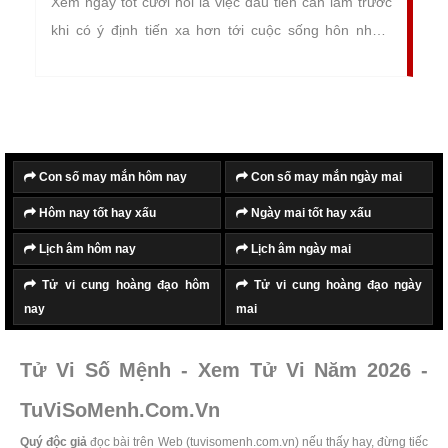
Xem ngày tốt cưới hỏi là việc đầu tiên cần làm trước
khi có ý định tiến xa hơn tới cuộc sống hôn nhân.
Việc xem ngày tốt cưới hỏi mở ra khởi đầu tốt đẹp
của cuộc sống hôn nhân viên mãn và hạnh phúc,
đồng thời giúp lựa chọn được ngày lành tháng tốt tiến
hành lễ cưới, giúp mọi việc diễn ra suôn sẻ, thành
công và gặp nhiều may mắn.
Con số may mắn hôm nay
Con số may mắn ngày mai
Hôm nay tốt hay xấu
Ngày mai tốt hay xấu
Lịch âm hôm nay
Lịch âm ngày mai
Tử vi cung hoàng đạo hôm
Tử vi cung hoàng đạo ngày
nay
mai
Tử Vi Số Mệnh - Xem Tử Vi Năm 2026 -
TuViSoMenh.Com.Vn
Quý độc giả
đọc bài trên Web (tuvisomenh.com.vn) nếu thấy hay, đừng tiếc