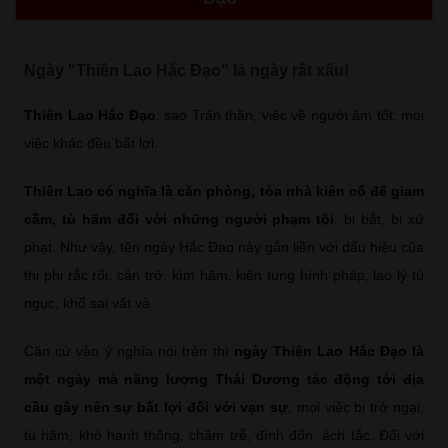
Ngày "Thiên Lao Hắc Đạo" là ngày rất xấu!
Thiên Lao Hắc Đạo
: sao Trấn thần, việc về người âm tốt, mọi
việc khác đều bất lợi.
Thiên Lao có nghĩa là căn phòng, tòa nhà kiên cố để giam
cầm, tù hãm đối với những người phạm tội
, bị bắt, bị xử
phạt. Như vậy, tên ngày Hắc Đạo này gắn liền với dấu hiệu của
thị phi rắc rối, cản trở, kìm hãm, kiện tụng hình pháp, lao lý tù
ngục, khổ sai vất vả
Căn cứ vào ý nghĩa nói trên thì
ngày Thiên Lao Hắc Đạo là
một ngày mà năng lượng Thái Dương tác động tới địa
cầu gây nên sự bất lợi đối với vạn sự
, mọi việc bị trở ngại,
tù hãm, khó hanh thông, chậm trễ, đình đốn, ách tắc. Đối với