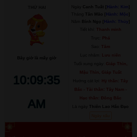
Ngày
Canh Tuất [
Hành: Kim
]
THỨ HAI
Tháng
Tân Mão [
Hành: Mộc
]
Năm
Bính Ngọ [
Hành: Thủy
]
Tiết khí:
Thanh minh
Trực:
Phá
Sao:
Tâm
Lục nhâm:
Lưu niên
Bây giờ là mấy giờ
Tuổi xung ngày:
Giáp Thìn,
Mậu Thìn, Giáp Tuất
10:09:36
Hướng cát lợi:
Hỷ thần: Tây
Bắc - Tài thần: Tây Nam -
Hạc thần: Đông Bắc
AM
Là ngày
Thiên Lao Hắc Đạo
Ngày xấu