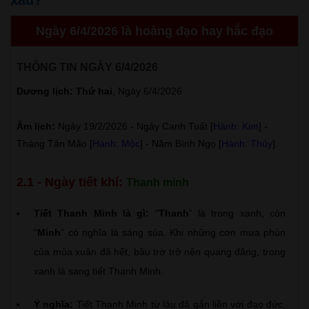
Ngày 6/4/2026 là hoàng đạo hay hắc đạo
THÔNG TIN NGÀY 6/4/2026
Dương lịch: Thứ hai
, Ngày 6/4/2026
Âm lịch:
Ngày 19/2/2026 - Ngày Canh Tuất [
Hành: Kim
] -
Tháng Tân Mão [
Hành: Mộc
] - Năm Bính Ngọ [
Hành: Thủy
].
2.1 - Ngày tiết khí:
Thanh minh
Tiết Thanh Minh là gì:
“
Thanh
” là trong xanh, còn
“
Minh
” có nghĩa là sáng sủa. Khi những cơn mưa phùn
của mùa xuân đã hết, bầu trờ trở nên quang đãng, trong
xanh là sang tiết Thanh Minh.
Ý nghĩa:
Tiết Thanh Minh từ lâu đã gắn liền với đạo đức,