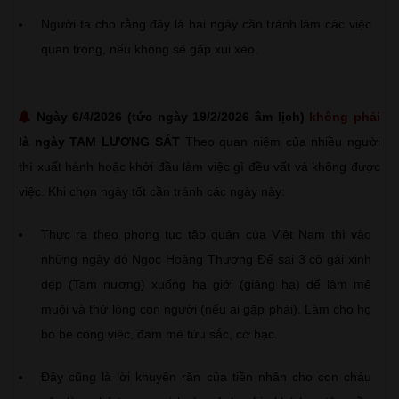
Người ta cho rằng đây là hai ngày cần tránh làm các việc
quan trọng, nếu không sẽ gặp xui xẻo.
Ngày 6/4/2026 (tức ngày 19/2/2026 âm lịch)
không phải
là ngày TAM LƯƠNG SÁT
Theo quan niệm của nhiều người
thì xuất hành hoặc khởi đầu làm việc gì đều vất vả không được
việc. Khi chọn ngày tốt cần tránh các ngày này:
Thực ra theo phong tục tập quán của Việt Nam thì vào
những ngày đó Ngọc Hoàng Thượng Đế sai 3 cô gái xinh
đẹp (Tam nương) xuống hạ giới (giáng hạ) để làm mê
muội và thử lòng con người (nếu ai gặp phải). Làm cho họ
bỏ bê công việc, đam mê tửu sắc, cờ bạc.
Đây cũng là lời khuyên răn của tiền nhân cho con cháu