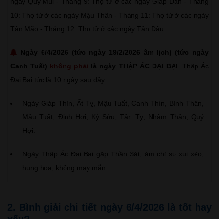
ngày Quý Mùi - Tháng 9: Thọ tử ở các ngày Giáp Dần - Tháng
10: Thọ tử ở các ngày Mậu Thân - Tháng 11: Thọ tử ở các ngày
Tân Mão - Tháng 12: Thọ tử ở các ngày Tân Dậu
Ngày 6/4/2026 (tức ngày 19/2/2026 âm lịch) (tức ngày
Canh Tuất)
không phải
là ngày THẬP ÁC ĐẠI BẠI
. Thập Ác
Đại Bại tức là 10 ngày sau đây:
Ngày Giáp Thìn, Ất Tỵ, Mậu Tuất, Canh Thìn, Bính Thân,
Mậu Tuất, Đinh Hợi, Kỷ Sửu, Tân Tỵ, Nhâm Thân, Quý
Hợi.
Ngày Thập Ác Đại Bại gặp Thần Sát, ám chỉ sự xui xẻo,
hung họa, không may mắn.
2. Bình giải chi tiết ngày 6/4/2026 là tốt hay
xấu?