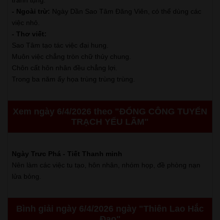
- Ngoài trừ:
Ngày Dần Sao Tâm Đăng Viên, có thể dùng các
việc nhỏ.
- Thơ viết:
Sao Tâm tạo tác việc đại hung.
Muôn việc chẳng tròn chữ thủy chung.
Chôn cất hôn nhân đều chẳng lợi.
Trong ba năm ấy họa trùng trùng trùng.
Xem ngày 6/4/2026 theo "ĐỔNG CÔNG TUYỂN
TRẠCH YẾU LÃM"
Ngày Trưc Phá - Tiết Thanh minh
Nên làm các việc tu tạo, hôn nhân, nhóm họp, đề phòng nạn
lửa bỏng.
Bình giải ngày 6/4/2026 ngày "Thiên Lao Hắc
Đạo"