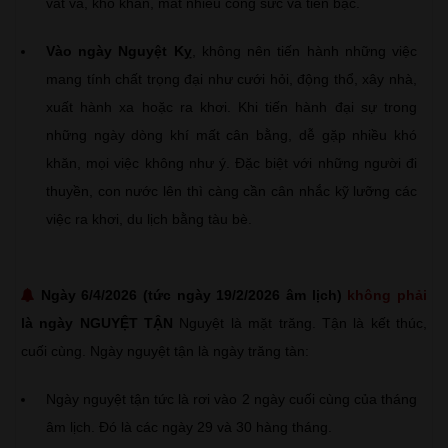
vất vả, khó khăn, mất nhiều công sức và tiền bạc.
Vào ngày Nguyệt Kỵ
, không nên tiến hành những việc
mang tính chất trọng đại như cưới hỏi, động thổ, xây nhà,
xuất hành xa hoặc ra khơi. Khi tiến hành đại sự trong
những ngày dòng khí mất cân bằng, dễ gặp nhiều khó
khăn, mọi việc không như ý. Đặc biệt với những người đi
thuyền, con nước lên thì càng cần cân nhắc kỹ lưỡng các
việc ra khơi, du lịch bằng tàu bè.
Ngày 6/4/2026 (tức ngày 19/2/2026 âm lịch)
không phải
là ngày NGUYỆT TẬN
Nguyệt là mặt trăng. Tận là kết thúc,
cuối cùng. Ngày nguyệt tận là ngày trăng tàn:
Ngày nguyệt tận tức là rơi vào 2 ngày cuối cùng của tháng
âm lịch. Đó là các ngày 29 và 30 hàng tháng.