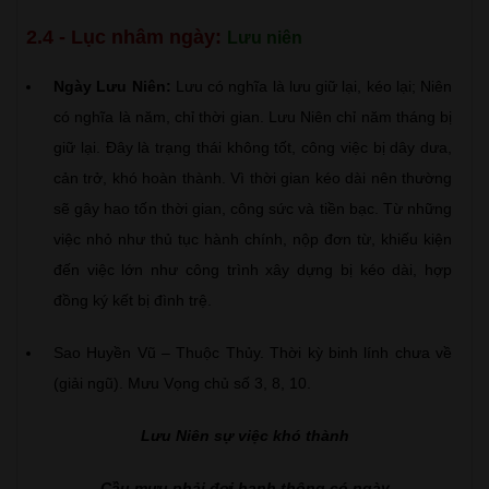
2.4 - Lục nhâm ngày:
Lưu niên
Ngày Lưu Niên:
Lưu có nghĩa là lưu giữ lại, kéo lại; Niên
có nghĩa là năm, chỉ thời gian. Lưu Niên chỉ năm tháng bị
giữ lại. Đây là trạng thái không tốt, công việc bị dây dưa,
cản trở, khó hoàn thành. Vì thời gian kéo dài nên thường
sẽ gây hao tốn thời gian, công sức và tiền bạc. Từ những
việc nhỏ như thủ tục hành chính, nộp đơn từ, khiếu kiện
đến việc lớn như công trình xây dựng bị kéo dài, hợp
đồng ký kết bị đình trệ.
Sao Huyền Vũ – Thuộc Thủy. Thời kỳ binh lính chưa về
(giải ngũ). Mưu Vọng chủ số 3, 8, 10.
Lưu Niên sự việc khó thành
Cầu mưu phải đợi hanh thông có ngày