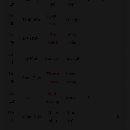
1h
lao
niên
1h -
Nguyên
Đinh Sửu
Tốc hỷ
-
-
-
3h
vũ
3h -
Tư
Xích
Mậu Dần
-
-
-
5h
mệnh
khẩu
5h -
Kỷ Mão
Câu trần
Tiểu cát
-
-
-
7h
7h -
Thanh
Không
Canh Thìn
-
-
-
9h
Long
vong
9h -
Minh
Tân Tị
Đại an
X
-
-
11h
đường
11h -
Thiên
Lưu
Nhâm Ngọ
-
-
X
13h
hình
niên