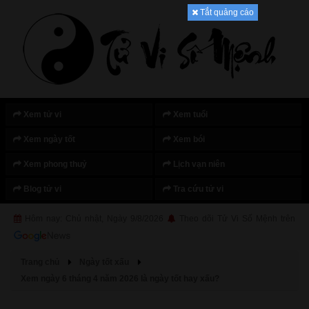
Tắt quảng cáo
Xem tử vi
Xem tuổi
Xem ngày tốt
Xem bói
Xem phong thuỷ
Lịch vạn niên
Blog tử vi
Tra cứu tử vi
Hôm nay: Chủ nhật, Ngày 9/8/2026
Theo dõi Tử Vi Số Mệnh trên
Trang chủ
Ngày tốt xấu
Xem ngày 6 tháng 4 năm 2026 là ngày tốt hay xấu?