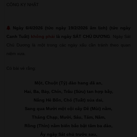
CÔNG KỴ NHẬT
Ngày 6/4/2026 (tức ngày 19/2/2026 âm lịch) (tức ngày
Canh Tuất)
không phải
là ngày SÁT CHỦ DƯƠNG
. Ngày Sát
Chủ Dương là một trong các ngày xấu cần tránh theo quan
niệm xưa.
Có bài vè rằng:
Một, Chuột (Tý) đào hang đã an,
Hai, Ba, Bảy, Chín, Trâu (Sửu) tan hợp bầy,
Nắng Hè Bốn, Chó (Tuất) sủa dai,
Sang qua Mười một cội cây Dê (Mùi) nằm,
Tháng Chạp, Mười, Sáu, Tám, Năm,
Rồng (Thìn) nằm biển bắc bặt tăm ba đào,
Ấy ngày Sát chủ trước sau,