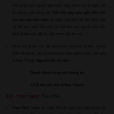
bổn phận con người Việt Nam. Đây được coi là ngày giỗ
tổ chung của dòng họ.
Tiết khí này còn gắn liền với
tục tảo mộ đầu năm.
Vì ngày này thời tiết ấm dần, cây
cỏ tốt hơn trùm lên mộ, có thể làm mộ sụt lở nên cần
phải đi tảo mộ, cắt cỏ, đắp thêm đất lên mộ.
Nhân lúc đi tảo mộ, để tưởng nhớ ông bà, tổ tiên, người
thân đã khuất, còn có thể đi dạo chơi ngắm cảnh, nên gọi
là Đạp Thanh.
Nguyễn Du có câu:
Thanh Minh trong tiết tháng ba
Lễ là tảo mộ, hội là Đạp Thanh
2.2 - Trực ngày:
Trực Phá
Trực Phá:
Ngày có Trực Phá là ngày thứ bảy trong 12