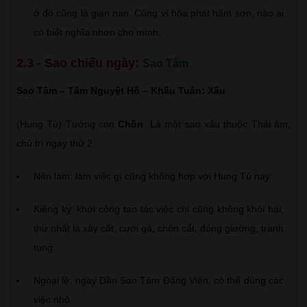
ở đó cũng là gian nan. Cũng vì hỏa phát hãm sơn, nào ai
có biết nghĩa nhơn cho mình.
2.3 - Sao chiếu ngày:
Sao Tâm
Sao Tâm – Tâm Nguyệt Hồ – Khấu Tuân: Xấu
(Hung Tú) Tướng con
Chồn
. Là một sao xấu thuộc Thái âm,
chủ trị ngày thứ 2.
Nên làm: làm việc gì cũng không hợp với Hung Tú này.
Kiêng kỵ: khởi công tạo tác việc chi cũng không khỏi hại,
thứ nhất là xây cất, cưới gả, chôn cất, đóng giường, tranh
tụng.
Ngoại lệ: ngày Dần Sao Tâm Đăng Viên, có thể dùng các
việc nhỏ.