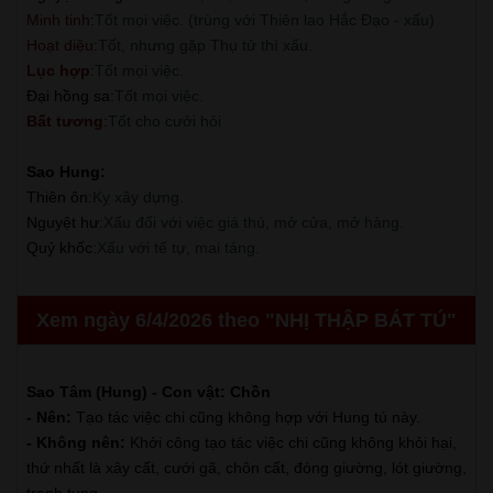
Minh tinh
:
Tốt mọi việc. (trùng với Thiên lao Hắc Đạo - xấu)
Hoạt diệu
:
Tốt, nhưng gặp Thụ tử thì xấu.
Lục hợp
:
Tốt mọi việc.
Đại hồng sa
:
Tốt mọi việc.
Bất tương
:
Tốt cho cưởi hỏi
Sao Hung:
Thiên ôn
:
Kỵ xây dựng.
Nguyệt hư
:
Xấu đối với việc giá thú, mở cửa, mở hàng.
Quỷ khốc
:
Xấu với tế tự, mai táng.
Xem ngày 6/4/2026 theo "NHỊ THẬP BÁT TÚ"
Sao Tâm (Hung) - Con vật: Chồn
- Nên:
Tạo tác việc chi cũng không hợp với Hung tú này.
- Không nên:
Khởi công tạo tác việc chi cũng không khỏi hại,
thứ nhất là xây cất, cưới gã, chôn cất, đóng giường, lót giường,
tranh tụng.