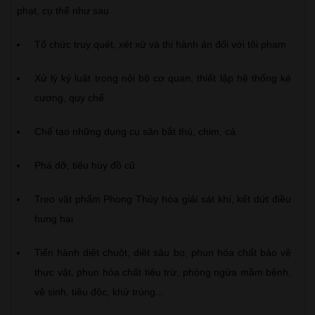
phạt, cụ thể như sau
Tổ chức truy quét, xét xử và thi hành án đối với tội phạm
Xử lý kỷ luật trong nội bộ cơ quan, thiết lập hệ thống kẻ
cương, quy chế
Chế tạo những dụng cụ săn bắt thú, chim, cá
Phá dỡ, tiêu hủy đồ cũ
Treo vật phẩm Phong Thủy hóa giải sát khí, kết dứt điều
hung hại
Tiến hành diệt chuột, diệt sâu bọ, phun hóa chất bảo vệ
thực vật, phun hóa chất tiêu trừ, phòng ngừa mầm bệnh,
vệ sinh, tiêu độc, khử trùng...