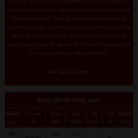
"Mỗi ngày, khi bạn thức dậy, hãy nghĩ rằng mình thật may mắn
vì vẫn còn sống một cuộc sống quý giá của con người và mình
sẽ không phí hoài nó. Mình sẽ dùng toàn bộ năng lượng để
phát triển bản thân, yêu thương mọi người và đạt được những
thành tựu vì lợi ích của nhân loại. Mình sẽ luôn nghĩ tốt về
người khác và không nổi giận với họ. Mình sẽ cố gắng mang lại
lợi ích cho người khác nhiều nhất có thể."
- Đức Đạt Lai Lạt Ma -
Bảng giờ tốt trong ngày
Khung
Giờ can
Hoàng
Lục
Sát
Thọ
Không
giờ
chi
Hắc
Nhâm
Chủ
Tử
Vong
23h -
Thiên
Lưu
Bính Tý
-
X
-