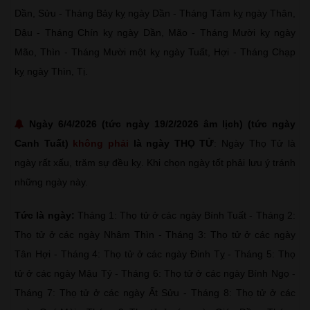
Dần, Sửu - Tháng Bảy kỵ ngày Dần - Tháng Tám kỵ ngày Thân,
Dậu - Tháng Chín kỵ ngày Dần, Mão - Tháng Mười kỵ ngày
Mão, Thìn - Tháng Mười một kỵ ngày Tuất, Hợi - Tháng Chạp
kỵ ngày Thìn, Tị.
Ngày 6/4/2026 (tức ngày 19/2/2026 âm lịch) (tức ngày
Canh Tuất)
không phải
là ngày THỌ TỬ
: Ngày Thọ Tử là
ngày rất xấu, trăm sự đều kỵ. Khi chọn ngày tốt phải lưu ý tránh
những ngày này.
Tức là ngày:
Tháng 1: Thọ tử ở các ngày Bính Tuất - Tháng 2:
Thọ tử ở các ngày Nhâm Thìn - Tháng 3: Thọ tử ở các ngày
Tân Hợi - Tháng 4: Thọ tử ở các ngày Đinh Tỵ - Tháng 5: Thọ
tử ở các ngày Mậu Tý - Tháng 6: Thọ tử ở các ngày Bính Ngọ -
Tháng 7: Thọ tử ở các ngày Ất Sửu - Tháng 8: Thọ tử ở các