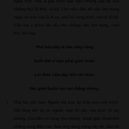
ngày trực. Đây là giai đoạn báo hiệu những sụp đổ của
những thứ lỗi thời, cũ kỹ. Cho nên, việc tốt nên làm trong
ngày có trực này là đi xa, phá bỏ công trình, nhà ở cũ kỹ.
Cần lưu ý thêm rất xấu cho những việc mở hàng, cưới
hỏi, hội họp.
Phá hỏa đây là lửa cháy rừng
Suốt đời vì bạn phải gian truân
Lôi đình sấm dậy thê nhi khóc
Yêu ghét buồn vui nói thẳng thừng.
Phá lửa đốc non. Người mà trực ấy thôn son một mình.
Hết lòng hết dạ tin người, một lời sẩy mái phủi rồi tay
không. Của tiền có cũng như không, thoạt giàu thoạt khó
chẳng xong đều nào. Đàn ông sang trọng vậy thì, đàn bà