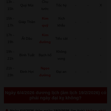
13h -
Chu
Quý Mùi
Tốc hỷ
-
-
X
15h
tước
15h -
Kim
Xích
Giáp Thân
-
-
-
17h
quỹ
khẩu
17h -
Kim
Ất Dậu
Tiểu cát
-
-
-
19h
đường
19h -
Không
Bính Tuất
Bạch hổ
-
-
-
21h
vong
21h -
Ngọc
Đinh Hợi
Đại an
-
-
-
23h
đường
Ngày 6/4/2026 dương lịch (âm lịch 19/2/2026) có
phải ngày đại kỵ không?
Ngày 6/4/2026 (tức ngày 19/2/2026 âm lịch)
không phải