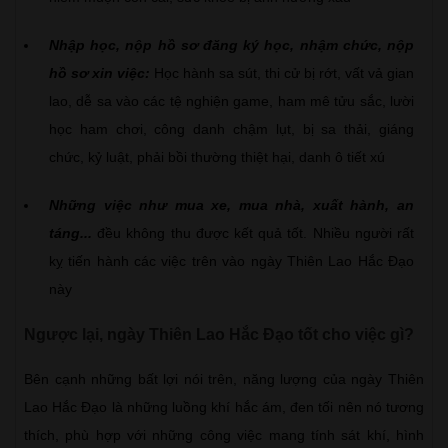
Nhập học, nộp hồ sơ đăng ký học, nhậm chức, nộp
hồ sơ xin việc:
Học hành sa sút, thi cử bị rớt, vất vả gian
lao, dễ sa vào các tệ nghiện game, ham mê tửu sắc, lười
học ham chơi, công danh chậm lụt, bị sa thải, giáng
chức, kỷ luật, phải bồi thường thiệt hại, danh ô tiết xú
Những việc như mua xe, mua nhà, xuất hành, an
táng...
đều không thu được kết quả tốt. Nhiều người rất
kỵ tiến hành các việc trên vào ngày Thiên Lao Hắc Đạo
này
Ngược lại, ngày Thiên Lao Hắc Đạo tốt cho việc gì?
Bên cạnh những bất lợi nói trên, năng lượng của ngày Thiên
Lao Hắc Đạo là những luồng khí hắc ám, đen tối nên nó tương
thích, phù hợp với những công việc mang tính sát khí, hình