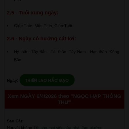
2.5 - Tuổi xung ngày:
Giáp Thìn, Mậu Thìn, Giáp Tuất
2.6 - Ngày có hướng cát lợi:
Hỷ thần: Tây Bắc - Tài thần: Tây Nam - Hạc thần: Đông
Bắc
THIÊN LAO HẮC ĐẠO
Ngày:
Xem NGÀY 6/4/2026 theo "NGỌC HẠP THÔNG
THƯ"
Sao Cát:
Nguyệt không
:
Tốt cho mọi việc sửa nhà, làm giường.