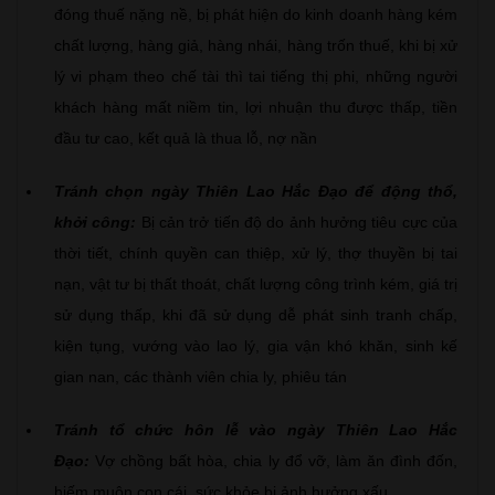
đóng thuế nặng nề, bị phát hiện do kinh doanh hàng kém
chất lượng, hàng giả, hàng nhái, hàng trốn thuế, khi bị xử
lý vi phạm theo chế tài thì tai tiếng thị phi, những người
khách hàng mất niềm tin, lợi nhuận thu được thấp, tiền
đầu tư cao, kết quả là thua lỗ, nợ nần
Tránh chọn ngày Thiên Lao Hắc Đạo để động thổ,
khởi công:
Bị cản trở tiến độ do ảnh hưởng tiêu cực của
thời tiết, chính quyền can thiệp, xử lý, thợ thuyền bị tai
nạn, vật tư bị thất thoát, chất lượng công trình kém, giá trị
sử dụng thấp, khi đã sử dụng dễ phát sinh tranh chấp,
kiện tụng, vướng vào lao lý, gia vận khó khăn, sinh kế
gian nan, các thành viên chia ly, phiêu tán
Tránh tổ chức hôn lễ vào ngày Thiên Lao Hắc
Đạo:
Vợ chồng bất hòa, chia ly đổ vỡ, làm ăn đình đốn,
hiếm muộn con cái, sức khỏe bị ảnh hưởng xấu