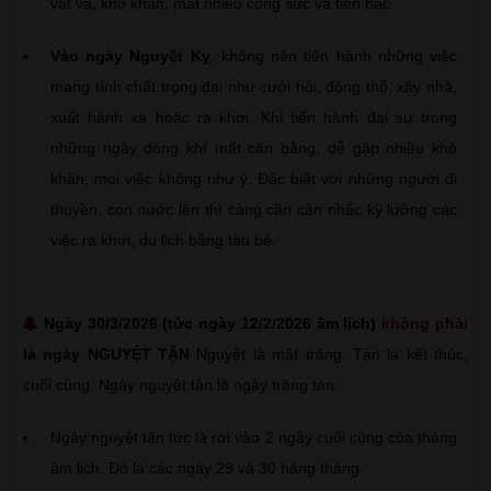
vất vả, khó khăn, mất nhiều công sức và tiền bạc.
Vào ngày Nguyệt Kỵ
, không nên tiến hành những việc
mang tính chất trọng đại như cưới hỏi, động thổ, xây nhà,
xuất hành xa hoặc ra khơi. Khi tiến hành đại sự trong
những ngày dòng khí mất cân bằng, dễ gặp nhiều khó
khăn, mọi việc không như ý. Đặc biệt với những người đi
thuyền, con nước lên thì càng cần cân nhắc kỹ lưỡng các
việc ra khơi, du lịch bằng tàu bè.
Ngày 30/3/2026 (tức ngày 12/2/2026 âm lịch)
không phải
là ngày NGUYỆT TẬN
Nguyệt là mặt trăng. Tận là kết thúc,
cuối cùng. Ngày nguyệt tận là ngày trăng tàn:
Ngày nguyệt tận tức là rơi vào 2 ngày cuối cùng của tháng
âm lịch. Đó là các ngày 29 và 30 hàng tháng.