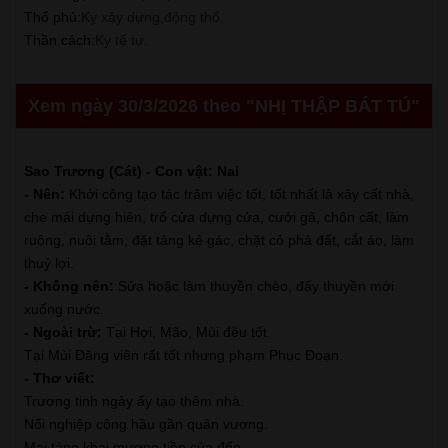
Thổ phủ
:
Kỵ xây dựng,động thổ.
Thần cách
:
Kỵ tế tự.
Xem ngày 30/3/2026 theo "NHỊ THẬP BÁT TÚ"
Sao Trương (Cát) - Con vật: Nai
- Nên:
Khởi công tạo tác trăm việc tốt, tốt nhất là xây cất nhà,
che mái dựng hiên, trổ cửa dựng cửa, cưới gã, chôn cất, làm
ruộng, nuôi tằm, đặt táng kê gác, chặt cỏ phá đất, cắt áo, làm
thuỷ lợi.
- Không nên:
Sửa hoặc làm thuyền chèo, đẩy thuyền mới
xuống nước.
- Ngoài trừ:
Tại Hợi, Mão, Mùi đều tốt.
Tại Mùi Đăng viên rất tốt nhưng phạm Phục Đoạn.
- Thơ viết:
Trương tinh ngày ấy tạo thêm nhà.
Nối nghiệp công hầu gần quân vương.
Mai táng khai mương tiền của đến.