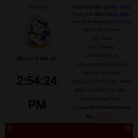
Ngày
Quý Mão [
Hành: Kim
]
THỨ HAI
Tháng
Tân Mão [
Hành: Mộc
]
Năm
Bính Ngọ [
Hành: Thủy
]
Tiết khí:
Xuân phân
Trực:
Kiến
Sao:
Trương
Lục nhâm:
Đại an
Bây giờ là mấy giờ
Tuổi xung ngày:
Đinh Dậu,
Tân Dậu, Đinh Mão
2:54:25
Hướng cát lợi:
Hỷ thần: Đông
Nam - Tài thần: Tây Bắc -
Hạc thần: tại Thiên
PM
Là ngày
Minh Đường Hoàng
Đạo
Ngày tốt