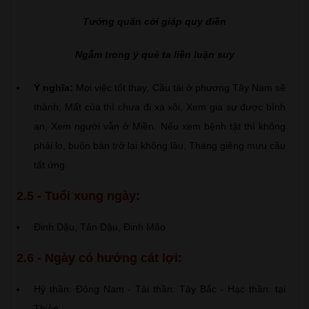
Tướng quân cởi giáp quy điền
Ngẫm trong ý quẻ ta liền luận suy
Ý nghĩa:
Mọi việc tốt thay, Cầu tài ở phương Tây Nam sẽ
thành, Mất của thì chưa đi xa xôi, Xem gia sự được bình
an, Xem người vẫn ở Miền. Nếu xem bệnh tật thì không
phải lo, buôn bán trở lại không lâu, Tháng giêng mưu cầu
tất ứng.
2.5 - Tuổi xung ngày:
Đinh Dậu, Tân Dậu, Đinh Mão
2.6 - Ngày có hướng cát lợi:
Hỷ thần: Đông Nam - Tài thần: Tây Bắc - Hạc thần: tại
Thiên