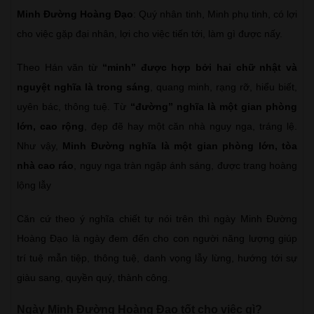
Minh Đường Hoàng Đạo
: Quý nhân tinh, Minh phụ tinh, có lợi
cho việc gặp đại nhân, lợi cho việc tiến tới, làm gì được nấy.
Theo Hán văn từ
“minh” được hợp bởi hai chữ nhật và
nguyệt nghĩa là trong sáng
, quang minh, rạng rỡ, hiểu biết,
uyên bác, thông tuệ. Từ
“đường” nghĩa là một gian phòng
lớn, cao rộng
, đẹp đẽ hay một căn nhà nguy nga, tráng lệ.
Như vậy,
Minh Đường nghĩa là một gian phòng lớn, tòa
nhà cao ráo
, nguy nga tràn ngập ánh sáng, được trang hoàng
lộng lẫy
Căn cứ theo ý nghĩa chiết tự nói trên thì ngày Minh Đường
Hoàng Đạo là ngày đem đến cho con người năng lượng giúp
trí tuệ mẫn tiệp, thông tuệ, danh vọng lẫy lừng, hướng tới sự
giàu sang, quyền quý, thành công.
Ngày Minh Đường Hoàng Đạo tốt cho việc gì?