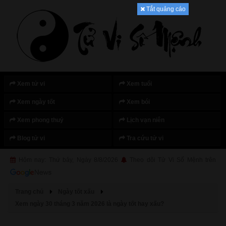
Tắt quảng cáo
Xem tử vi
Xem tuổi
Xem ngày tốt
Xem bói
Xem phong thuỷ
Lịch vạn niên
Blog tử vi
Tra cứu tử vi
Hôm nay: Thứ bảy, Ngày 8/8/2026
Theo dõi Tử Vi Số Mệnh trên
Trang chủ
Ngày tốt xấu
Xem ngày 30 tháng 3 năm 2026 là ngày tốt hay xấu?