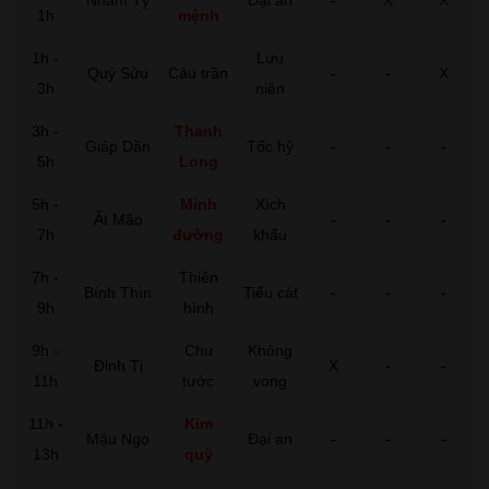
1h
mệnh
1h -
Lưu
Quý Sửu
Câu trần
-
-
X
3h
niên
3h -
Thanh
Giáp Dần
Tốc hỷ
-
-
-
5h
Long
5h -
Minh
Xích
Ất Mão
-
-
-
7h
đường
khẩu
7h -
Thiên
Bính Thìn
Tiểu cát
-
-
-
9h
hình
9h -
Chu
Không
Đinh Tị
X
-
-
11h
tước
vong
11h -
Kim
Mậu Ngọ
Đại an
-
-
-
13h
quỹ