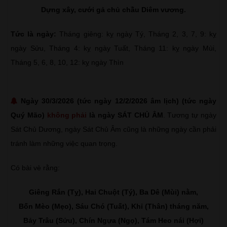
Dựng xây, cưới gả chủ chầu Diêm vương.
Tức là ngày:
Tháng giêng: kỵ ngày Tý, Tháng 2, 3, 7, 9: kỵ
ngày Sửu, Tháng 4: kỵ ngày Tuất, Tháng 11: kỵ ngày Mùi,
Tháng 5, 6, 8, 10, 12: kỵ ngày Thìn
Ngày 30/3/2026 (tức ngày 12/2/2026 âm lịch) (tức ngày
Quý Mão)
không phải
là ngày SÁT CHỦ ÂM
. Tương tự ngày
Sát Chủ Dương, ngày Sát Chủ Âm cũng là những ngày cần phải
tránh làm những việc quan trọng.
Có bài vè rằng:
Giêng Rắn (Tỵ), Hai Chuột (Tý), Ba Dê (Mùi) nằm,
Bốn Mèo (Mẹo), Sáu Chó (Tuất), Khỉ (Thân) tháng năm,
Bảy Trâu (Sửu), Chín Ngựa (Ngọ), Tám Heo nái (Hợi)