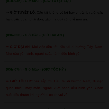
(01h-03h) - Giờ Sửu - (GIỜ TUYỆT LỘ )
⇒ GIỜ TUYỆT LỘ
: Cầu tài không có lợi hay bị trái ý, ra đi gặp
hạn, việc quan phải đòn, gặp ma quỷ cúng lễ mới an.
(03h-05h) - Giờ Dần - (GIỜ ĐẠI AN )
⇒
GIỜ ĐẠI AN
:
Mọi việc đều tốt, cầu tài đi hướng Tây, Nam.
Nhà cửa yên lành, người xuất hành đều bình yên.
(05h-07h) - Giờ Mão - (GIỜ TỐC HỶ )
⇒
GIỜ TỐC HỶ
:
Vui sắp tới. Cầu tài đi hướng Nam, đi việc
quan nhiều may mắn. Người xuất hành đều bình yên. Chăn
nuôi đều thuận lợi, người đi có tin vui về.