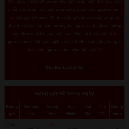
"Mỗi ngày, khi bạn thức dậy, hãy nghĩ rằng mình thật may mắn
vì vẫn còn sống một cuộc sống quý giá của con người và mình
sẽ không phí hoài nó. Mình sẽ dùng toàn bộ năng lượng để
phát triển bản thân, yêu thương mọi người và đạt được những
thành tựu vì lợi ích của nhân loại. Mình sẽ luôn nghĩ tốt về
người khác và không nổi giận với họ. Mình sẽ cố gắng mang lại
lợi ích cho người khác nhiều nhất có thể."
- Đức Đạt Lai Lạt Ma -
Bảng giờ tốt trong ngày
Khung
Giờ can
Hoàng
Lục
Sát
Thọ
Không
giờ
chi
Hắc
Nhâm
Chủ
Tử
Vong
23h -
Tư
Nhâm Tý
Đại an
-
X
X