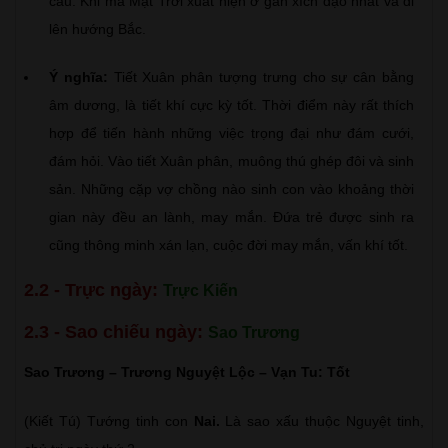
cầu. Khi mà Mặt Trời xuất hiện ở gần xích đạo nhất và đi
lên hướng Bắc.
Ý nghĩa:
Tiết Xuân phân tượng trưng cho sự cân bằng
âm dương, là tiết khí cực kỳ tốt. Thời điểm này rất thích
hợp để tiến hành những việc trọng đại như đám cưới,
đám hỏi. Vào tiết Xuân phân, muông thú ghép đôi và sinh
sản. Những cặp vợ chồng nào sinh con vào khoảng thời
gian này đều an lành, may mắn. Đứa trẻ được sinh ra
cũng thông minh xán lạn, cuộc đời may mắn, vấn khí tốt.
2.2 - Trực ngày:
Trực Kiến
2.3 - Sao chiếu ngày:
Sao Trương
Sao Trương – Trương Nguyệt Lộc – Vạn Tu: Tốt
(Kiết Tú) Tướng tinh con
Nai.
Là sao xấu thuộc Nguyệt tinh,