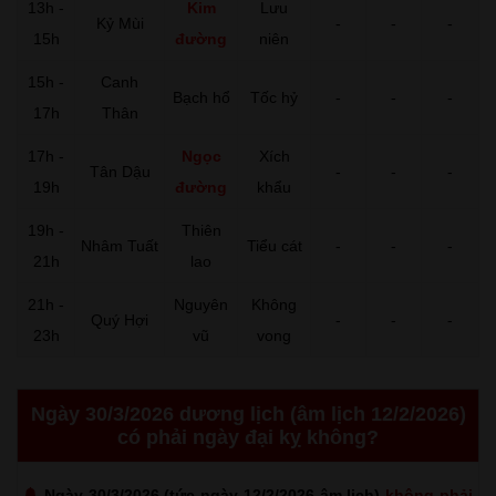
13h -
Kim
Lưu
Kỷ Mùi
-
-
-
15h
đường
niên
15h -
Canh
Bạch hổ
Tốc hỷ
-
-
-
17h
Thân
17h -
Ngọc
Xích
Tân Dậu
-
-
-
19h
đường
khẩu
19h -
Thiên
Nhâm Tuất
Tiểu cát
-
-
-
21h
lao
21h -
Nguyên
Không
Quý Hợi
-
-
-
23h
vũ
vong
Ngày 30/3/2026 dương lịch (âm lịch 12/2/2026)
có phải ngày đại kỵ không?
Ngày 30/3/2026 (tức ngày 12/2/2026 âm lịch)
không phải