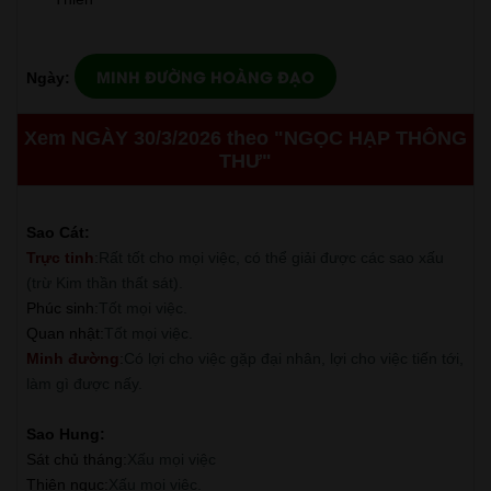
MINH ĐƯỜNG HOÀNG ĐẠO
Ngày:
Xem NGÀY 30/3/2026 theo "NGỌC HẠP THÔNG
THƯ"
Sao Cát:
Trực tinh
:
Rất tốt cho mọi việc, có thể giải được các sao xấu
(trừ Kim thần thất sát).
Phúc sinh
:
Tốt mọi việc.
Quan nhật
:
Tốt mọi việc.
Minh đường
:
Có lợi cho việc gặp đại nhân, lợi cho việc tiến tới,
làm gì được nấy.
Sao Hung:
Sát chủ tháng
:
Xấu mọi việc
Thiên ngục
:
Xấu mọi việc.