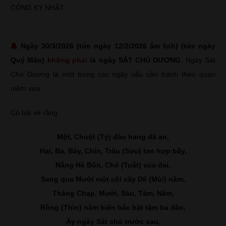
CÔNG KỴ NHẬT
Ngày 30/3/2026 (tức ngày 12/2/2026 âm lịch) (tức ngày
Quý Mão)
không phải
là ngày SÁT CHỦ DƯƠNG
. Ngày Sát
Chủ Dương là một trong các ngày xấu cần tránh theo quan
niệm xưa.
Có bài vè rằng:
Một, Chuột (Tý) đào hang đã an,
Hai, Ba, Bảy, Chín, Trâu (Sửu) tan hợp bầy,
Nắng Hè Bốn, Chó (Tuất) sủa dai,
Sang qua Mười một cội cây Dê (Mùi) nằm,
Tháng Chạp, Mười, Sáu, Tám, Năm,
Rồng (Thìn) nằm biển bắc bặt tăm ba đào,
Ấy ngày Sát chủ trước sau,