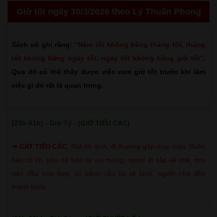
Giờ tốt ngày 30/3/2026 theo Lý Thuần Phong
Sách cổ ghi rằng:
“Năm tốt không bằng tháng tốt, tháng
tốt không bằng ngày tốt, ngày tốt không bằng giờ tốt”
.
Qua đó có thể thấy được việc xem giờ tốt trước khi làm
việc gì đó rất là quan trọng.
(23h-01h) - Giờ Tý - (GIỜ TIỂU CÁC)
⇒
GIỜ TIỂU CÁC
:
Rất tốt lành, đi thường gặp may mắn. Buôn
bán có lời, phụ nữ báo tin vui mừng, người đi sắp về nhà, mọi
việc đều hòa hợp, có bệnh cầu tài sẽ khỏi, người nhà đều
mạnh khỏe.