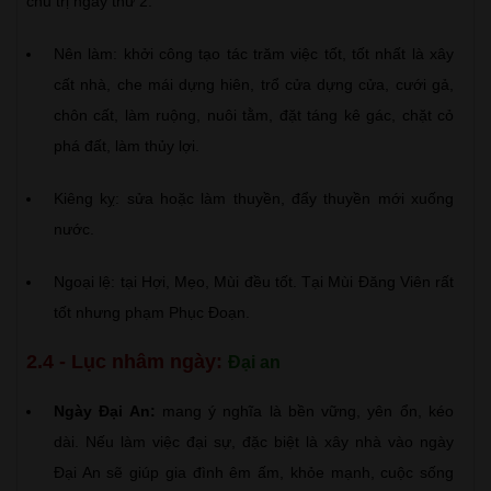
chủ trị ngày thứ 2.
Nên làm: khởi công tạo tác trăm việc tốt, tốt nhất là xây
cất nhà, che mái dựng hiên, trổ cửa dựng cửa, cưới gả,
chôn cất, làm ruộng, nuôi tằm, đặt táng kê gác, chặt cỏ
phá đất, làm thủy lợi.
Kiêng kỵ: sửa hoặc làm thuyền, đẩy thuyền mới xuống
nước.
Ngoại lệ: tại Hợi, Mẹo, Mùi đều tốt. Tại Mùi Đăng Viên rất
tốt nhưng phạm Phục Đoạn.
2.4 - Lục nhâm ngày:
Đại an
Ngày Đại An:
mang ý nghĩa là bền vững, yên ổn, kéo
dài. Nếu làm việc đại sự, đặc biệt là xây nhà vào ngày
Đại An sẽ giúp gia đình êm ấm, khỏe mạnh, cuộc sống