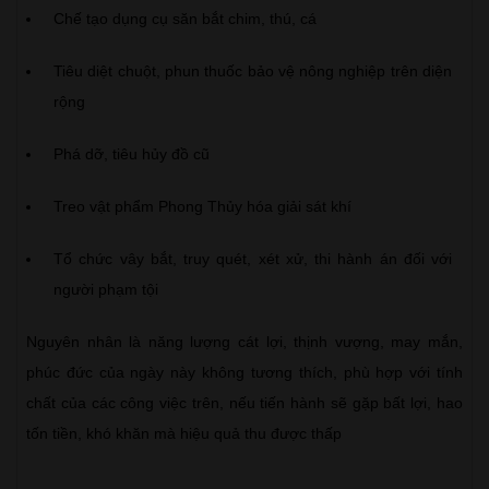
Chế tạo dụng cụ săn bắt chim, thú, cá
Tiêu diệt chuột, phun thuốc bảo vệ nông nghiệp trên diện
rộng
Phá dỡ, tiêu hủy đồ cũ
Treo vật phẩm Phong Thủy hóa giải sát khí
Tổ chức vây bắt, truy quét, xét xử, thi hành án đối với
người phạm tội
Nguyên nhân là năng lượng cát lợi, thịnh vượng, may mắn,
phúc đức của ngày này không tương thích, phù hợp với tính
chất của các công việc trên, nếu tiến hành sẽ gặp bất lợi, hao
tốn tiền, khó khăn mà hiệu quả thu được thấp