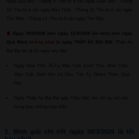
ngày Quý Mùi - Tháng 9: Thọ tử ở các ngày Giáp Dần - Tháng
10: Thọ tử ở các ngày Mậu Thân - Tháng 11: Thọ tử ở các ngày
Tân Mão - Tháng 12: Thọ tử ở các ngày Tân Dậu
Ngày 30/3/2026 (tức ngày 12/2/2026 âm lịch) (tức ngày
Quý Mão)
không phải
là ngày THẬP ÁC ĐẠI BẠI
. Thập Ác
Đại Bại tức là 10 ngày sau đây:
Ngày Giáp Thìn, Ất Tỵ, Mậu Tuất, Canh Thìn, Bính Thân,
Mậu Tuất, Đinh Hợi, Kỷ Sửu, Tân Tỵ, Nhâm Thân, Quý
Hợi.
Ngày Thập Ác Đại Bại gặp Thần Sát, ám chỉ sự xui xẻo,
hung họa, không may mắn.
2. Bình giải chi tiết ngày 30/3/2026 là tốt
hay xấu?