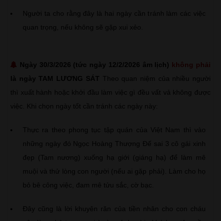
Người ta cho rằng đây là hai ngày cần tránh làm các việc
quan trọng, nếu không sẽ gặp xui xẻo.
Ngày 30/3/2026 (tức ngày 12/2/2026 âm lịch)
không phải
là ngày TAM LƯƠNG SÁT
Theo quan niệm của nhiều người
thì xuất hành hoặc khởi đầu làm việc gì đều vất vả không được
việc. Khi chọn ngày tốt cần tránh các ngày này:
Thực ra theo phong tục tập quán của Việt Nam thì vào
những ngày đó Ngọc Hoàng Thượng Đế sai 3 cô gái xinh
đẹp (Tam nương) xuống hạ giới (giáng hạ) để làm mê
muội và thử lòng con người (nếu ai gặp phải). Làm cho họ
bỏ bê công việc, đam mê tửu sắc, cờ bạc.
Đây cũng là lời khuyên răn của tiền nhân cho con cháu