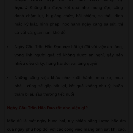
học...:
Không thu được kết quả như mong đợi, công
danh chậm lụt, bị giáng chức, bãi nhiệm, sa thải, dính
mắc kỷ luật, hình pháp, học hành ngày càng sa sút, thi
cử vất vả, gian nan, khó đỗ
Ngày Câu Trần Hắc Đạo cực bất lợi đối với việc an táng,
vong linh người quá cố không được an nghỉ, gây nên
nhiều điều dị kỳ, hung hại đối với tang quyến
Những công việc khác như xuất hành, mua xe, mua
nhà... cũng sẽ gặp bất lợi, kết quả không như ý, buồn
thảm bi ai, sầu thương tiếc nuối
Ngày Câu Trần Hắc Đạo tốt cho việc gì?
Mặc dù là một ngày hung hại, tuy nhiên năng lượng hắc ám
của ngày phù hợp đối với các công việc mang tính sát khí cao.