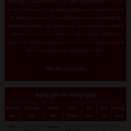
"Mỗi ngày, khi bạn thức dậy, hãy nghĩ rằng mình thật may mắn
vì vẫn còn sống một cuộc sống quý giá của con người và mình
sẽ không phí hoài nó. Mình sẽ dùng toàn bộ năng lượng để
phát triển bản thân, yêu thương mọi người và đạt được những
thành tựu vì lợi ích của nhân loại. Mình sẽ luôn nghĩ tốt về
người khác và không nổi giận với họ. Mình sẽ cố gắng mang lại
lợi ích cho người khác nhiều nhất có thể."
- Đức Đạt Lai Lạt Ma -
Bảng giờ tốt trong ngày
Khung
Giờ can
Hoàng
Lục
Sát
Thọ
Không
giờ
chi
Hắc
Nhâm
Chủ
Tử
Vong
23h -
Thiên
Mậu Tý
Tiểu cát
-
X
-