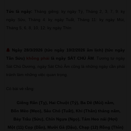
Tức là ngày:
Tháng giêng: kỵ ngày Tý, Tháng 2, 3, 7, 9: kỵ
ngày Sửu, Tháng 4: kỵ ngày Tuất, Tháng 11: kỵ ngày Mùi,
Tháng 5, 6, 8, 10, 12: kỵ ngày Thìn
Ngày 28/3/2026 (tức ngày 10/2/2026 âm lịch) (tức ngày
Tân Sửu)
không phải
là ngày SÁT CHỦ ÂM
. Tương tự ngày
Sát Chủ Dương, ngày Sát Chủ Âm cũng là những ngày cần phải
tránh làm những việc quan trọng.
Có bài vè rằng:
Giêng Rắn (Tỵ), Hai Chuột (Tý), Ba Dê (Mùi) nằm,
Bốn Mèo (Mẹo), Sáu Chó (Tuất), Khỉ (Thân) tháng năm,
Bảy Trâu (Sửu), Chín Ngựa (Ngọ), Tám Heo nái (Hợi)
Một (11) Cọp (Dần), Mười Gà (Dậu), Chạp (12) Rồng (Thìn)