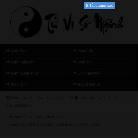
Tắt quảng cáo
Xem tử vi
Xem tuổi
Xem ngày tốt
Xem bói
Xem phong thuỷ
Lịch vạn niên
Blog tử vi
Tra cứu tử vi
Hôm nay: Thứ hai, Ngày 10/8/2026
Theo dõi Tử Vi Số Mệnh trên
Trang chủ
Ngày tốt xấu
Xem ngày 28 tháng 3 năm 2026 là ngày tốt hay xấu?