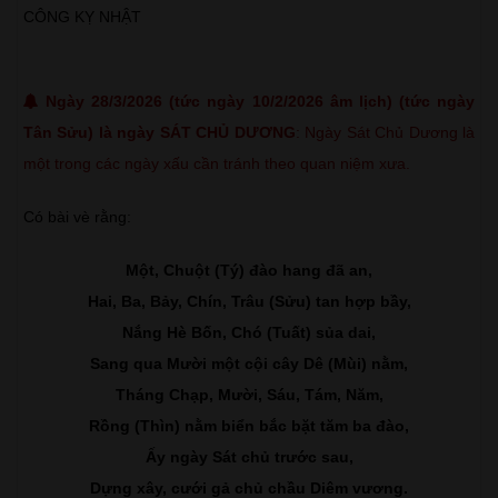
CÔNG KỴ NHẬT
Ngày 28/3/2026 (tức ngày 10/2/2026 âm lịch) (tức ngày
Tân Sửu) là ngày SÁT CHỦ DƯƠNG
: Ngày Sát Chủ Dương là
một trong các ngày xấu cần tránh theo quan niệm xưa.
Có bài vè rằng:
Một, Chuột (Tý) đào hang đã an,
Hai, Ba, Bảy, Chín, Trâu (Sửu) tan hợp bầy,
Nắng Hè Bốn, Chó (Tuất) sủa dai,
Sang qua Mười một cội cây Dê (Mùi) nằm,
Tháng Chạp, Mười, Sáu, Tám, Năm,
Rồng (Thìn) nằm biển bắc bặt tăm ba đào,
Ấy ngày Sát chủ trước sau,
Dựng xây, cưới gả chủ chầu Diêm vương.