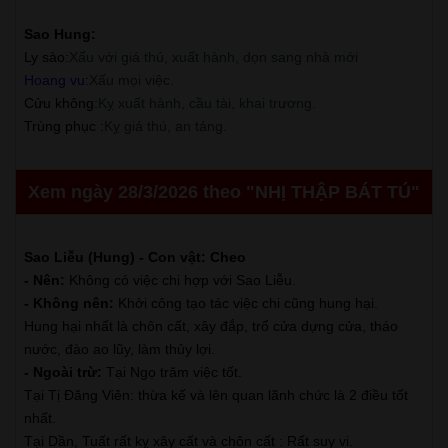
Sao Hung:
Ly sào
:
Xấu với giá thú, xuất hành, dọn sang nhà mới
Hoang vu
:
Xấu mọi việc.
Cửu không
:
Kỵ xuất hành, cầu tài, khai trương.
Trùng phục
:
Kỵ giá thú, an táng.
Xem ngày 28/3/2026 theo "NHỊ THẬP BÁT TÚ"
Sao Liễu (Hung) - Con vật: Cheo
- Nên:
Không có việc chi hợp với Sao Liễu.
- Không nên:
Khởi công tạo tác việc chi cũng hung hại.
Hung hại nhất là chôn cất, xây đắp, trổ cửa dựng cửa, tháo
nước, đào ao lũy, làm thủy lợi.
- Ngoài trừ:
Tại Ngọ trăm việc tốt.
Tại Tị Đăng Viên: thừa kế và lên quan lãnh chức là 2 điều tốt
nhất.
Tại Dần, Tuất rất kỵ xây cất và chôn cất : Rất suy vi.