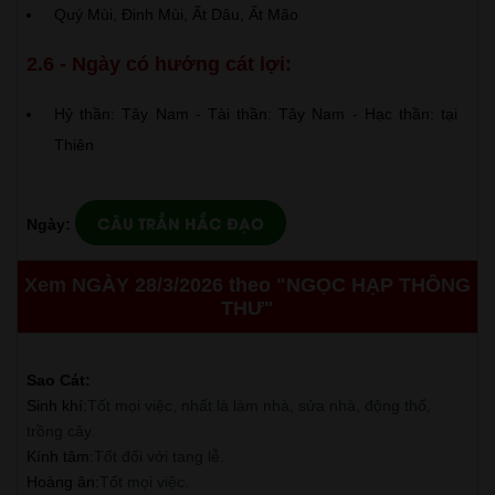
Quý Mùi, Đinh Mùi, Ất Dâu, Ất Mão
2.6 - Ngày có hướng cát lợi:
Hỷ thần: Tây Nam - Tài thần: Tây Nam - Hạc thần: tại
Thiên
CÂU TRẦN HẮC ĐẠO
Ngày:
Xem NGÀY 28/3/2026 theo "NGỌC HẠP THÔNG
THƯ"
Sao Cát:
Sinh khí
:
Tốt mọi việc, nhất là làm nhà, sửa nhà, động thổ,
trồng cây.
Kính tâm
:
Tốt đối với tang lễ.
Hoàng ân
:
Tốt mọi việc.