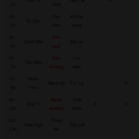
1h
hình
1h -
Chu
Không
Kỷ Sửu
-
-
-
3h
tước
vong
3h -
Kim
Canh Dần
Đại an
-
-
-
5h
quỹ
5h -
Kim
Lưu
Tân Mão
-
-
-
7h
đường
niên
7h -
Nhâm
Bạch hổ
Tốc hỷ
-
-
X
9h
Thìn
9h -
Ngọc
Xích
Quý Tị
X
-
X
11h
đường
khẩu
11h -
Thiên
Giáp Ngọ
Tiểu cát
-
-
-
13h
lao