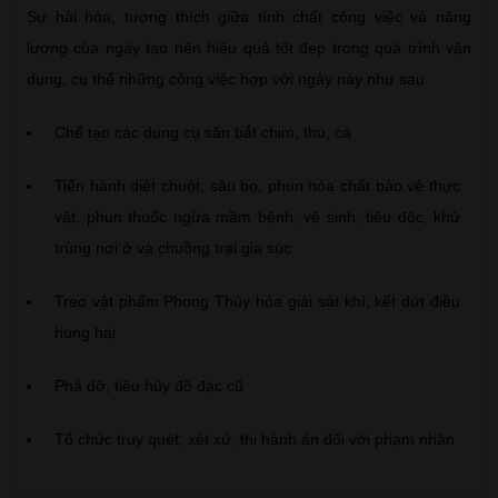
Sự hài hòa, tương thích giữa tính chất công việc và năng
lượng của ngày tạo nên hiệu quả tốt đẹp trong quá trình vận
dụng, cụ thể những công việc hợp với ngày này như sau
Chế tạo các dụng cụ săn bắt chim, thú, cá
Tiến hành diệt chuột, sâu bọ, phun hóa chất bảo vệ thực
vật, phun thuốc ngừa mầm bệnh, vệ sinh, tiêu độc, khử
trùng nơi ở và chuồng trại gia súc
Treo vật phẩm Phong Thủy hóa giải sát khí, kết dứt điều
hung hại
Phá dỡ, tiêu hủy đồ đạc cũ
Tổ chức truy quét, xét xử, thi hành án đối với phạm nhân