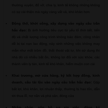
thường xuyên, đổ vỡ, chia ly, kinh tế không những không
có sự cải thiện mà ngày càng vất vả, khó khăn hơn
Động thổ, khởi công, xây dựng vào ngày câu trần
hắc đạo:
Bị ảnh hưởng tiêu cực từ yếu tố thời tiết, tiến
độ và chất lượng công trình không bảo đảm, công nhân
dễ bị tai nạn lao động, nảy sinh những việc không may
mắn như mất trộm đồ, thất thoát vật tư, khi sử dụng thì
nhà đó có nhiều bất ổn, không lợi đối với sức khỏe, các
thành viên ly tán, kinh tế khó khăn, hiếm muộn con cái
Khai trương, mở cửa hàng, ký kết hợp đồng, kinh
doanh, cầu tài lộc vào ngày câu trần hắc đạo:
Gặp
bất lợi, khó khăn, lợi nhuận thấp, thường bị hao tốn, dẫn
tới thua lỗ, nợ nần và phá sản, đóng cửa
Nhậm chức, nộp hồ sơ xin việc, đăng ký