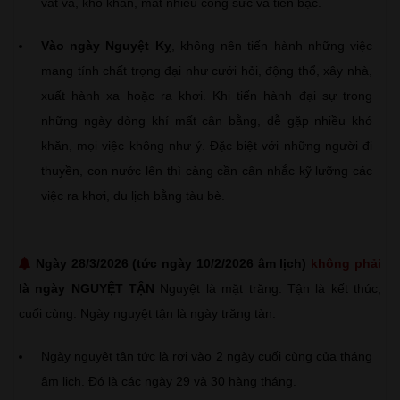
vất vả, khó khăn, mất nhiều công sức và tiền bạc.
Vào ngày Nguyệt Kỵ
, không nên tiến hành những việc
mang tính chất trọng đại như cưới hỏi, động thổ, xây nhà,
xuất hành xa hoặc ra khơi. Khi tiến hành đại sự trong
những ngày dòng khí mất cân bằng, dễ gặp nhiều khó
khăn, mọi việc không như ý. Đặc biệt với những người đi
thuyền, con nước lên thì càng cần cân nhắc kỹ lưỡng các
việc ra khơi, du lịch bằng tàu bè.
Ngày 28/3/2026 (tức ngày 10/2/2026 âm lịch)
không phải
là ngày NGUYỆT TẬN
Nguyệt là mặt trăng. Tận là kết thúc,
cuối cùng. Ngày nguyệt tận là ngày trăng tàn:
Ngày nguyệt tận tức là rơi vào 2 ngày cuối cùng của tháng
âm lịch. Đó là các ngày 29 và 30 hàng tháng.