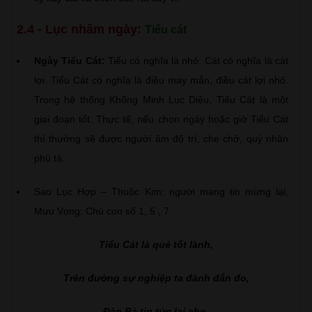
2.4 - Lục nhâm ngày:
Tiểu cát
Ngày Tiểu Cát:
Tiểu có nghĩa là nhỏ, Cát có nghĩa là cát
lợi. Tiểu Cát có nghĩa là điều may mắn, điều cát lợi nhỏ.
Trong hệ thống Khổng Minh Lục Diệu, Tiểu Cát là một
giai đoạn tốt. Thực tế, nếu chọn ngày hoặc giờ Tiểu Cát
thì thường sẽ được người âm độ trì, che chở, quý nhân
phù tá.
Sao Lục Hợp – Thuộc Kim: người mang tin mừng lại,
Mưu Vọng: Chủ con số 1, 5 , 7
Tiểu Cát là quẻ tốt lành,
Trên đường sự nghiệp ta đành đắn đo,
Đàn Bà tin tức lại cho,