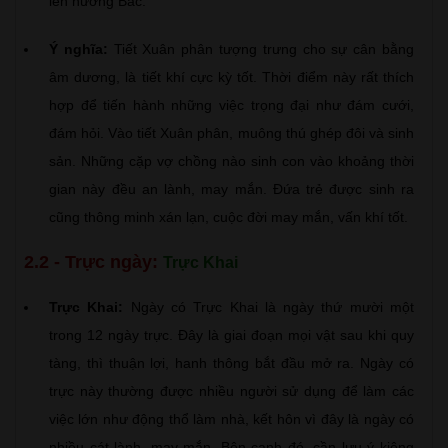
lên hướng Bắc.
Ý nghĩa:
Tiết Xuân phân tượng trưng cho sự cân bằng
âm dương, là tiết khí cực kỳ tốt. Thời điểm này rất thích
hợp để tiến hành những việc trọng đại như đám cưới,
đám hỏi. Vào tiết Xuân phân, muông thú ghép đôi và sinh
sản. Những cặp vợ chồng nào sinh con vào khoảng thời
gian này đều an lành, may mắn. Đứa trẻ được sinh ra
cũng thông minh xán lạn, cuộc đời may mắn, vấn khí tốt.
2.2 - Trực ngày:
Trực Khai
Trực Khai:
Ngày có Trực Khai là ngày thứ mười một
trong 12 ngày trực. Đây là giai đoạn mọi vật sau khi quy
tàng, thì thuận lợi, hanh thông bắt đầu mở ra. Ngày có
trực này thường được nhiều người sử dụng để làm các
việc lớn như động thổ làm nhà, kết hôn vì đây là ngày có
nhiều cát lành, may mắn. Bên cạnh đó, cần lưu ý kiêng