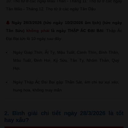
10: Thọ tử ở các ngày Mậu Thân - Tháng 11: Thọ tử ở các ngày
Tân Mão - Tháng 12: Thọ tử ở các ngày Tân Dậu
Ngày 28/3/2026 (tức ngày 10/2/2026 âm lịch) (tức ngày
Tân Sửu)
không phải
là ngày THẬP ÁC ĐẠI BẠI
. Thập Ác
Đại Bại tức là 10 ngày sau đây:
Ngày Giáp Thìn, Ất Tỵ, Mậu Tuất, Canh Thìn, Bính Thân,
Mậu Tuất, Đinh Hợi, Kỷ Sửu, Tân Tỵ, Nhâm Thân, Quý
Hợi.
Ngày Thập Ác Đại Bại gặp Thần Sát, ám chỉ sự xui xẻo,
hung họa, không may mắn.
2. Bình giải chi tiết ngày 28/3/2026 là tốt
hay xấu?