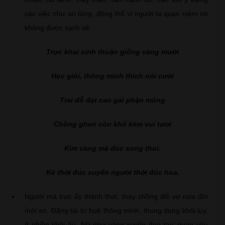
các việc như an táng, động thổ vì người ta quan niệm nó
không được sạch sẽ.
Trực khai sinh thuận giống vàng mười
Học giỏi, thông minh thích nói cười
Trai đỗ đạt cao gái phận mỏng
Chồng ghen còn khổ kém vui tươi
Kim vàng mà đúc song thoi.
Kẻ thời đúc xuyến người thời đúc hoa.
Người mà trực ấy thảnh thơi, thay chồng đổi vợ nửa đời
mới an. Đặng tài trí huệ thông minh, thung dung khỏi lụy,
ít phiền khỏi âu. Nữ như vàng xuyến đeo tay, quan yêu