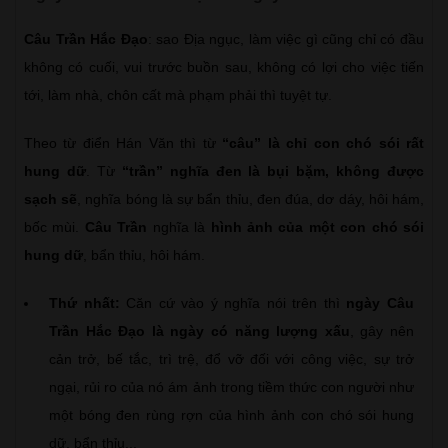
Câu Trần Hắc Đạo
: sao Địa ngục, làm việc gì cũng chỉ có đầu
không có cuối, vui trước buồn sau, không có lợi cho việc tiến
tới, làm nhà, chôn cất mà phạm phải thì tuyệt tự.
Theo từ điển Hán Văn thì từ
“câu”
là chỉ con chó sói rất
hung dữ
. Từ
“trần” nghĩa đen là bụi bặm, không được
sạch sẽ
, nghĩa bóng là sự bẩn thỉu, đen đúa, dơ dáy, hôi hám,
bốc mùi.
Câu Trần
nghĩa là
hình ảnh của một con chó sói
hung dữ
, bẩn thỉu, hôi hám.
Thứ nhất:
Căn cứ vào ý nghĩa nói trên thì
ngày Câu
Trần Hắc Đạo là ngày có năng lượng xấu
, gây nên
cản trở, bế tắc, trì trệ, đổ vỡ đối với công việc, sự trở
ngại, rủi ro của nó ám ảnh trong tiềm thức con người như
một bóng đen rùng rợn của hình ảnh con chó sói hung
dữ, bẩn thỉu...