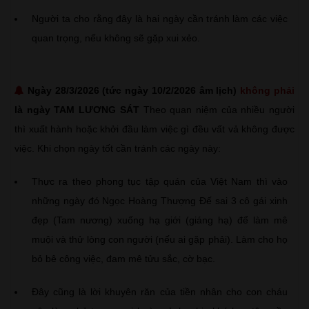
Người ta cho rằng đây là hai ngày cần tránh làm các việc
quan trọng, nếu không sẽ gặp xui xẻo.
Ngày 28/3/2026 (tức ngày 10/2/2026 âm lịch)
không phải
là ngày TAM LƯƠNG SÁT
Theo quan niệm của nhiều người
thì xuất hành hoặc khởi đầu làm việc gì đều vất vả không được
việc. Khi chọn ngày tốt cần tránh các ngày này:
Thực ra theo phong tục tập quán của Việt Nam thì vào
những ngày đó Ngọc Hoàng Thượng Đế sai 3 cô gái xinh
đẹp (Tam nương) xuống hạ giới (giáng hạ) để làm mê
muội và thử lòng con người (nếu ai gặp phải). Làm cho họ
bỏ bê công việc, đam mê tửu sắc, cờ bạc.
Đây cũng là lời khuyên răn của tiền nhân cho con cháu