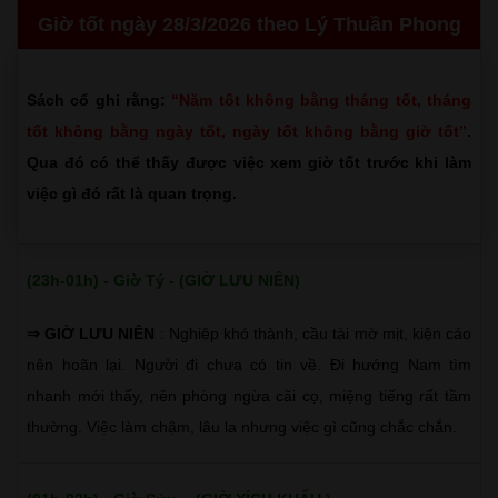
Giờ tốt ngày 28/3/2026 theo Lý Thuần Phong
Sách cổ ghi rằng:
“Năm tốt không bằng tháng tốt, tháng
tốt không bằng ngày tốt, ngày tốt không bằng giờ tốt”
.
Qua đó có thể thấy được việc xem giờ tốt trước khi làm
việc gì đó rất là quan trọng.
(23h-01h) - Giờ Tý - (GIỜ LƯU NIÊN)
⇒ GIỜ LƯU NIÊN
: Nghiệp khó thành, cầu tài mờ mịt, kiện cáo
nên hoãn lại. Người đi chưa có tin về. Đi hướng Nam tìm
nhanh mới thấy, nên phòng ngừa cãi cọ, miệng tiếng rất tầm
thường. Việc làm chậm, lâu la nhưng việc gì cũng chắc chắn.