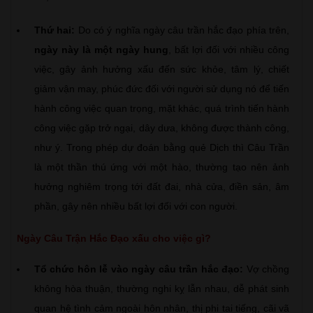
Thứ hai:
Do có ý nghĩa ngày câu trần hắc đạo phía trên,
ngày này là một ngày hung
, bất lợi đối với nhiều công
việc, gây ảnh hưởng xấu đến sức khỏe, tâm lý, chiết
giảm vận may, phúc đức đối với người sử dụng nó để tiến
hành công việc quan trọng, mặt khác, quá trình tiến hành
công việc gặp trở ngại, dây dưa, không được thành công,
như ý. Trong phép dự đoán bằng quẻ Dịch thì Câu Trần
là một thần thú ứng với một hào, thường tạo nên ảnh
hưởng nghiêm trọng tới đất đai, nhà cửa, điền sản, âm
phần, gây nên nhiều bất lợi đối với con người.
Ngày Câu Trận Hắc Đạo xấu cho việc gì?
Tổ chức hôn lễ vào ngày câu trần hắc đạo:
Vợ chồng
không hòa thuận, thường nghi kỵ lẫn nhau, dễ phát sinh
quan hệ tình cảm ngoài hôn nhân, thị phi tai tiếng, cãi vã