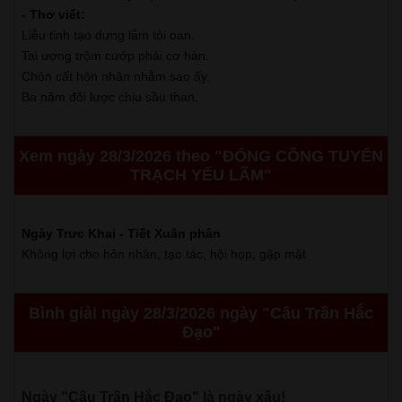
- Thơ viết:
Liễu tinh tạo dựng lắm tội oan.
Tai ương trộm cướp phải cơ hàn.
Chôn cất hôn nhân nhằm sao ấy.
Ba năm đôi lược chịu sầu than.
Xem ngày 28/3/2026 theo "ĐỔNG CÔNG TUYỂN
TRẠCH YẾU LÃM"
Ngày Trưc Khai - Tiết Xuân phân
Không lợi cho hôn nhân, tạo tác, hội họp, gặp mặt
Bình giải ngày 28/3/2026 ngày "Câu Trần Hắc
Đạo"
Ngày "Câu Trần Hắc Đạo" là ngày xấu!