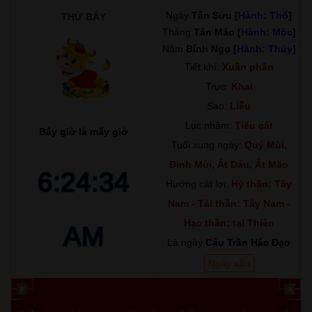
Ngày
Tân Sửu [
Hành: Thổ
]
THỨ BẢY
Tháng
Tân Mão [
Hành: Mộc
]
Năm
Bính Ngọ [
Hành: Thủy
]
Tiết khí:
Xuân phân
Trực:
Khai
Sao:
Liễu
Lục nhâm:
Tiểu cát
Bây giờ là mấy giờ
Tuổi xung ngày:
Quý Mùi,
Đinh Mùi, Ất Dâu, Ất Mão
6:24:35
Hướng cát lợi:
Hỷ thần: Tây
Nam - Tài thần: Tây Nam -
Hạc thần: tại Thiên
AM
Là ngày
Câu Trần Hắc Đạo
Ngày xấu