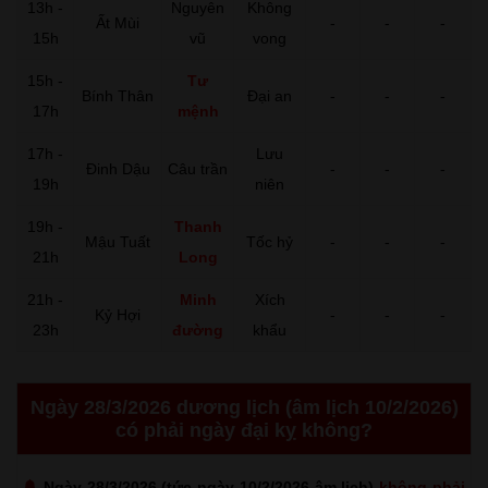
13h -
Nguyên
Không
Ất Mùi
-
-
-
15h
vũ
vong
15h -
Tư
Bính Thân
Đại an
-
-
-
17h
mệnh
17h -
Lưu
Đinh Dậu
Câu trần
-
-
-
19h
niên
19h -
Thanh
Mậu Tuất
Tốc hỷ
-
-
-
21h
Long
21h -
Minh
Xích
Kỷ Hợi
-
-
-
23h
đường
khẩu
Ngày 28/3/2026 dương lịch (âm lịch 10/2/2026)
có phải ngày đại kỵ không?
Ngày 28/3/2026 (tức ngày 10/2/2026 âm lịch)
không phải