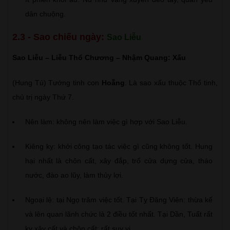
dân chuộng.
2.3 - Sao chiếu ngày:
Sao Liễu
Sao Liễu – Liễu Thổ Chương – Nhậm Quang: Xấu
(Hung Tú) Tướng tinh con
Hoẵng
. Là sao xấu thuộc Thổ tinh,
chủ trị ngày Thứ 7.
Nên làm: không nên làm việc gì hợp với Sao Liễu.
Kiêng kỵ: khởi công tạo tác việc gì cũng không tốt. Hung
hại nhất là chôn cất, xây đắp, trổ cửa dựng cửa, tháo
nước, đào ao lũy, làm thủy lợi.
Ngoại lệ: tại Ngọ trăm việc tốt. Tại Tỵ Đăng Viên: thừa kế
và lên quan lãnh chức là 2 điều tốt nhất. Tại Dần, Tuất rất
kỵ xây cất và chôn cất: rất suy vi.