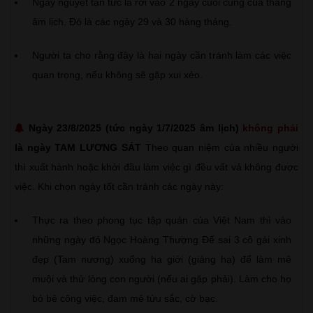
Ngày nguyệt tận tức là rơi vào 2 ngày cuối cùng của tháng
âm lịch. Đó là các ngày 29 và 30 hàng tháng.
Người ta cho rằng đây là hai ngày cần tránh làm các việc
quan trọng, nếu không sẽ gặp xui xẻo.
Ngày 23/8/2025 (tức ngày 1/7/2025 âm lịch)
không phải
là ngày TAM LƯƠNG SÁT
Theo quan niệm của nhiều người
thì xuất hành hoặc khởi đầu làm việc gì đều vất vả không được
việc. Khi chọn ngày tốt cần tránh các ngày này:
Thực ra theo phong tục tập quán của Việt Nam thì vào
những ngày đó Ngọc Hoàng Thượng Đế sai 3 cô gái xinh
đẹp (Tam nương) xuống hạ giới (giáng hạ) để làm mê
muội và thử lòng con người (nếu ai gặp phải). Làm cho họ
bỏ bê công việc, đam mê tửu sắc, cờ bạc.