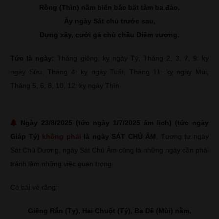
Rồng (Thìn) nằm biển bắc bặt tăm ba đào,
Ấy ngày Sát chủ trước sau,
Dựng xây, cưới gả chủ chầu Diêm vương.
Tức là ngày:
Tháng giêng: kỵ ngày Tý, Tháng 2, 3, 7, 9: kỵ
ngày Sửu, Tháng 4: kỵ ngày Tuất, Tháng 11: kỵ ngày Mùi,
Tháng 5, 6, 8, 10, 12: kỵ ngày Thìn
Ngày 23/8/2025 (tức ngày 1/7/2025 âm lịch) (tức ngày
Giáp Tý)
không phải
là ngày SÁT CHỦ ÂM
. Tương tự ngày
Sát Chủ Dương, ngày Sát Chủ Âm cũng là những ngày cần phải
tránh làm những việc quan trọng.
Có bài vè rằng:
Giêng Rắn (Tỵ), Hai Chuột (Tý), Ba Dê (Mùi) nằm,