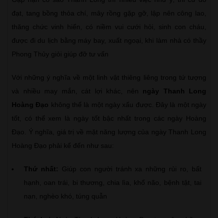
đạt, tang bồng thỏa chí, mây rồng gặp gỡ, lập nên công lao,
thăng chức vinh hiển, có niềm vui cưới hỏi, sinh con cháu,
được đi du lịch bằng máy bay, xuất ngoại, khi làm nhà có thầy
Phong Thủy giỏi giúp đỡ tư vấn
Với những ý nghĩa về một linh vật thiêng liêng trong tứ tượng
và nhiều may mắn, cát lợi khác, nên
ngày Thanh Long
Hoàng Đạo
không thể là một ngày xấu được. Đây là một ngày
tốt, có thể xem là ngày tốt bậc nhất trong các ngày Hoàng
Đạo. Ý nghĩa, giá trị về mặt năng lượng của ngày Thanh Long
Hoàng Đạo phải kể đến như sau:
Thứ nhất:
Giúp con người tránh xa những rủi ro, bất
hạnh, oan trái, bi thương, chia lìa, khổ não, bệnh tật, tai
nạn, nghèo khó, túng quẫn