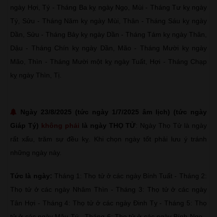
ngày Hợi, Tý - Tháng Ba kỵ ngày Ngọ, Mùi - Tháng Tư kỵ ngày
Tý, Sửu - Tháng Năm kỵ ngày Mùi, Thân - Tháng Sáu kỵ ngày
Dần, Sửu - Tháng Bảy kỵ ngày Dần - Tháng Tám kỵ ngày Thân,
Dậu - Tháng Chín kỵ ngày Dần, Mão - Tháng Mười kỵ ngày
Mão, Thìn - Tháng Mười một kỵ ngày Tuất, Hợi - Tháng Chạp
kỵ ngày Thìn, Tị.
Ngày 23/8/2025 (tức ngày 1/7/2025 âm lịch) (tức ngày
Giáp Tý)
không phải
là ngày THỌ TỬ
: Ngày Thọ Tử là ngày
rất xấu, trăm sự đều kỵ. Khi chọn ngày tốt phải lưu ý tránh
những ngày này.
Tức là ngày:
Tháng 1: Thọ tử ở các ngày Bính Tuất - Tháng 2:
Thọ tử ở các ngày Nhâm Thìn - Tháng 3: Thọ tử ở các ngày
Tân Hợi - Tháng 4: Thọ tử ở các ngày Đinh Tỵ - Tháng 5: Thọ
tử ở các ngày Mậu Tý - Tháng 6: Thọ tử ở các ngày Bính Ngọ -