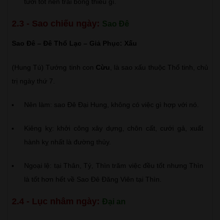
tươi tốt nên trái bông thiếu gì.
2.3 - Sao chiếu ngày:
Sao Đê
Sao Đê – Đê Thổ Lạc – Giả Phục: Xấu
(Hung Tú) Tướng tinh con
Cừu
, là sao xấu thuộc Thổ tinh, chủ
trị ngày thứ 7.
Nên làm: sao Đê Đại Hung, không có việc gì hợp với nó.
Kiêng kỵ: khởi công xây dựng, chôn cất, cưới gả, xuất
hành kỵ nhất là đường thủy.
Ngoại lệ: tại Thân, Tý, Thìn trăm việc đều tốt nhưng Thìn
là tốt hơn hết về Sao Đê Đăng Viên tại Thìn.
2.4 - Lục nhâm ngày:
Đại an