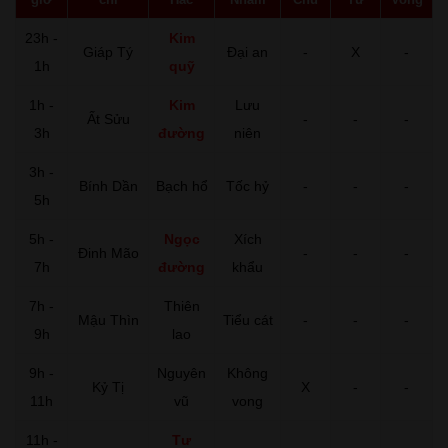
23h -
Kim
Giáp Tý
Đại an
-
X
-
1h
quỹ
1h -
Kim
Lưu
Ất Sửu
-
-
-
3h
đường
niên
3h -
Bính Dần
Bạch hổ
Tốc hỷ
-
-
-
5h
5h -
Ngọc
Xích
Đinh Mão
-
-
-
7h
đường
khẩu
7h -
Thiên
Mậu Thìn
Tiểu cát
-
-
-
9h
lao
9h -
Nguyên
Không
Kỷ Tị
X
-
-
11h
vũ
vong
11h -
Tư