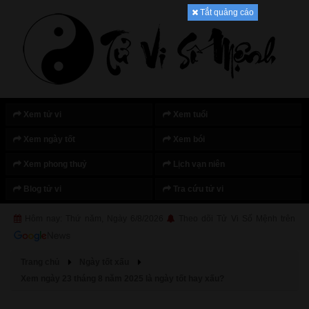
Tắt quảng cáo
Xem tử vi
Xem tuổi
Xem ngày tốt
Xem bói
Xem phong thuỷ
Lịch vạn niên
Blog tử vi
Tra cứu tử vi
Hôm nay: Thứ năm, Ngày 6/8/2026
Theo dõi Tử Vi Số Mệnh trên
Trang chủ
Ngày tốt xấu
Xem ngày 23 tháng 8 năm 2025 là ngày tốt hay xấu?