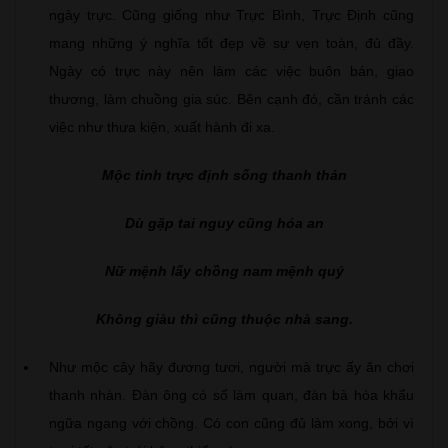
ngày trực. Cũng giống như Trực Bình, Trực Định cũng
mang những ý nghĩa tốt đẹp về sự vẹn toàn, đủ đầy.
Ngày có trực này nên làm các việc buôn bán, giao
thương, làm chuồng gia súc. Bên cạnh đó, cần tránh các
việc như thưa kiện, xuất hành đi xa.
Mộc tinh trực định sống thanh thản
Dù gặp tai nguy cũng hóa an
Nữ mệnh lấy chồng nam mệnh quý
Không giàu thì cũng thuộc nhà sang.
Như mộc cây hãy đương tươi, người mà trực ấy ăn chơi
thanh nhàn. Đàn ông có số làm quan, đàn bà hòa khẩu
ngữa ngang với chồng. Có con cũng đủ làm xong, bởi vì