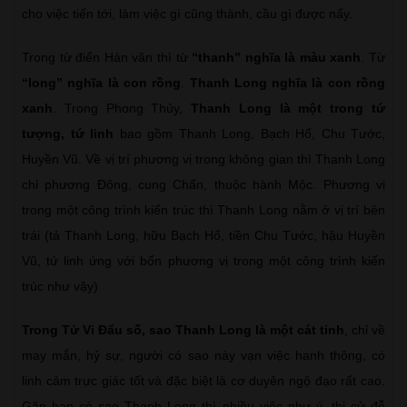
cho việc tiến tới, làm việc gì cũng thành, cầu gì được nấy.
Trong từ điển Hán văn thì từ
“thanh” nghĩa là màu xanh
. Từ
“long” nghĩa là con rồng
.
Thanh Long nghĩa là con rồng
xanh
. Trong Phong Thủy,
Thanh Long là một trong tứ
tượng, tứ linh
bao gồm Thanh Long, Bạch Hổ, Chu Tước,
Huyền Vũ. Về vị trí phương vị trong không gian thì Thanh Long
chỉ phương Đông, cung Chấn, thuộc hành Mộc. Phương vị
trong một công trình kiến trúc thì Thanh Long nằm ở vị trí bên
trái (tả Thanh Long, hữu Bạch Hổ, tiền Chu Tước, hậu Huyền
Vũ, tứ linh ứng với bốn phương vị trong một công trình kiến
trúc như vậy)
Trong Tử Vi Đẩu số, sao Thanh Long là một cát tinh
, chỉ về
may mắn, hỷ sự, người có sao này vạn việc hanh thông, có
linh cảm trực giác tốt và đặc biệt là cơ duyên ngộ đạo rất cao.
Gặp hạn có sao Thanh Long thì nhiều việc như ý, thi cử đỗ