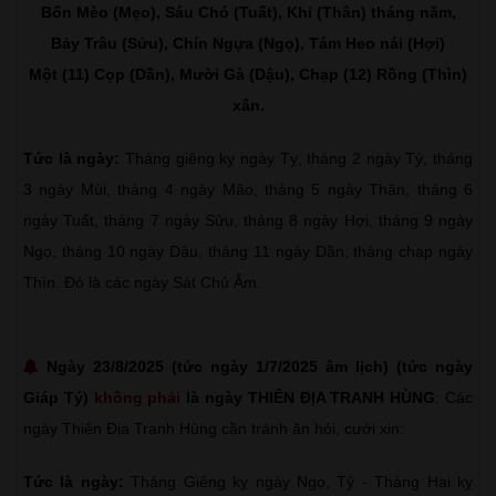
Bốn Mèo (Mẹo), Sáu Chó (Tuất), Khỉ (Thân) tháng năm,
Bảy Trâu (Sửu), Chín Ngựa (Ngọ), Tám Heo nái (Hợi)
Một (11) Cọp (Dần), Mười Gà (Dậu), Chạp (12) Rồng (Thìn)
xân.
Tức là ngày:
Tháng giêng kỵ ngày Tỵ, tháng 2 ngày Tý, tháng
3 ngày Mùi, tháng 4 ngày Mão, tháng 5 ngày Thân, tháng 6
ngày Tuất, tháng 7 ngày Sửu, tháng 8 ngày Hợi, tháng 9 ngày
Ngọ, tháng 10 ngày Dậu, tháng 11 ngày Dần, tháng chạp ngày
Thìn. Đó là các ngày Sát Chủ Âm.
Ngày 23/8/2025 (tức ngày 1/7/2025 âm lịch) (tức ngày
Giáp Tý)
không phải
là ngày THIÊN ĐỊA TRANH HÙNG
: Các
ngày Thiên Địa Tranh Hùng cần tránh ăn hỏi, cưới xin:
Tức là ngày:
Tháng Giêng kỵ ngày Ngọ, Tý - Tháng Hai kỵ