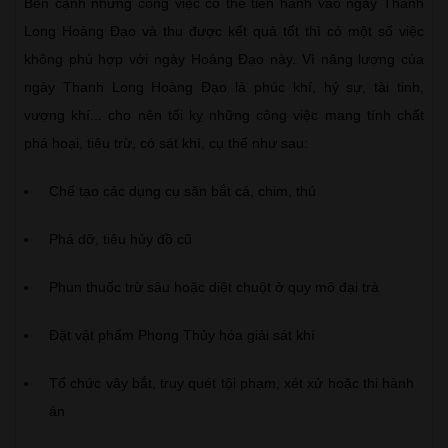
Bên cạnh những công việc có thể tiến hành vào ngày Thanh
Long Hoàng Đạo và thu được kết quả tốt thì có một số việc
không phù hợp với ngày Hoàng Đạo này. Vì năng lượng của
ngày Thanh Long Hoàng Đạo là phúc khí, hỷ sự, tài tinh,
vượng khí... cho nên tối kỵ những công việc mang tính chất
phá hoại, tiêu trừ, có sát khí, cụ thể như sau:
Chế tạo các dụng cụ săn bắt cá, chim, thú
Phá dỡ, tiêu hủy đồ cũ
Phun thuốc trừ sâu hoặc diệt chuột ở quy mô đại trà
Đặt vật phẩm Phong Thủy hóa giải sát khí
Tổ chức vây bắt, truy quét tội phạm, xét xử hoặc thi hành
án