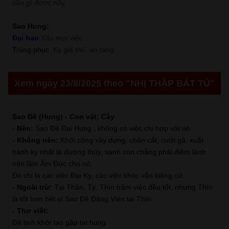
cầu gì được nấy.
Sao Hung:
Đại hao
:
Xấu mọi việc.
Trùng phục
:
Kỵ giá thú, an táng.
Xem ngày 23/8/2025 theo "NHỊ THẬP BÁT TÚ"
Sao Đê (Hung) - Con vật: Cầy
- Nên:
Sao Đê Đại Hung , không cò việc chi hợp với nó
- Không nên:
Khởi công xây dựng, chôn cất, cưới gã, xuất
hành kỵ nhất là đường thủy, sanh con chẳng phải điềm lành
nên làm Âm Đức cho nó.
Đó chỉ là các việc Đại Kỵ, các việc khác vẫn kiêng cử.
- Ngoài trừ:
Tại Thân, Tý, Thìn trăm việc đều tốt, nhưng Thìn
là tốt hơn hết vì Sao Đê Đăng Viên tại Thìn.
- Thơ viết:
Đê tinh khởi tạo gặp tai hung.