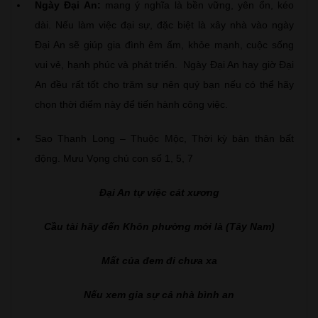
Ngày Đại An:
mang ý nghĩa là bền vững, yên ổn, kéo
dài. Nếu làm việc đại sự, đặc biệt là xây nhà vào ngày
Đại An sẽ giúp gia đình êm ấm, khỏe mạnh, cuộc sống
vui vẻ, hạnh phúc và phát triển. Ngày Đại An hay giờ Đại
An đều rất tốt cho trăm sự nên quý bạn nếu có thể hãy
chọn thời điểm này để tiến hành công việc.
Sao Thanh Long – Thuộc Mộc, Thời kỳ bản thân bất
động. Mưu Vọng chủ con số 1, 5, 7
Đại An tự việc cát xương
Cầu tài hãy đến Khôn phường mới là (Tây Nam)
Mất của đem đi chưa xa
Nếu xem gia sự cả nhà bình an