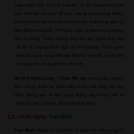
toàn chấm dứt, khí trời mát dịu, độ ẩm trong không khí
cao, thời tiết vô cùng dễ chịu, lượng mưa không nhiều,
không khí lục địa hoạt động mạnh nên buổi sáng sớm và
đêm tiết trời se lạnh. Thời gian ngày và đêm không tương
đối cân bằng. Trước những thay đổi này, nhiều loài sinh
vật sẽ có những thích nghi với môi trường. Theo quan
niệm dân gian, trong tiết này địa phủ mở cửa, xá tội cho
các vong hồn do đó âm khí rất thịnh.
Sự tích Ngưu Lang – Chức Nữ
, đây là một câu chuyện
tình chia ly, buồn tủi, thấm đẫm nước mắt cũng vào thời
điểm tháng này. Vì thế, trong tháng này không nên tổ
chức các việc cưới gả, động thổ khởi công.
2.2 - Trực ngày:
Trực Định
Trực Định:
Ngày có Trực Định là ngày thứ năm trong 12