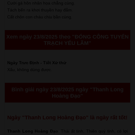
Cưới gả hôn nhân họa chẳng cùng.
Tách bến ra khơi thuyền hay đắm.
Cất chôn con cháu chịu bần cùng.
Xem ngày 23/8/2025 theo "ĐỔNG CÔNG TUYỂN
TRẠCH YẾU LÃM"
Ngày Trưc Định - Tiết Xử thử
Xấu, không dùng được.
Bình giải ngày 23/8/2025 ngày "Thanh Long
Hoàng Đạo"
Ngày "Thanh Long Hoàng Đạo" là ngày rất tốt!
Thanh Long Hoàng Đạo
: Thái ất tinh, Thiên quý tinh, có lợi