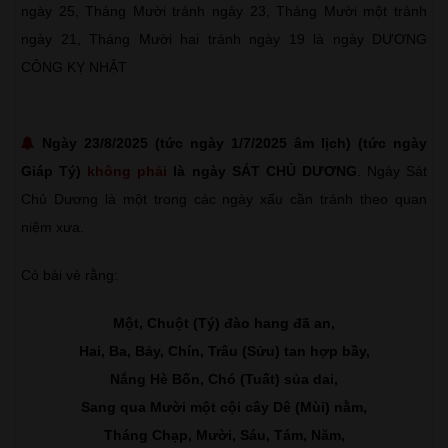
ngày 25, Tháng Mười tránh ngày 23, Tháng Mười một tránh
ngày 21, Tháng Mười hai tránh ngày 19 là ngày DƯƠNG
CÔNG KỴ NHẬT
Ngày 23/8/2025 (tức ngày 1/7/2025 âm lịch) (tức ngày
Giáp Tý)
không phải
là ngày SÁT CHỦ DƯƠNG
. Ngày Sát
Chủ Dương là một trong các ngày xấu cần tránh theo quan
niệm xưa.
Có bài vè rằng:
Một, Chuột (Tý) đào hang đã an,
Hai, Ba, Bảy, Chín, Trâu (Sửu) tan hợp bầy,
Nắng Hè Bốn, Chó (Tuất) sủa dai,
Sang qua Mười một cội cây Dê (Mùi) nằm,
Tháng Chạp, Mười, Sáu, Tám, Năm,