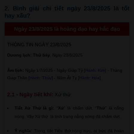
2. Bình giải chi tiết ngày 23/8/2025 là tốt
hay xấu?
Ngày 23/8/2025 là hoàng đạo hay hắc đạo
THÔNG TIN NGÀY 23/8/2025
Dương lịch: Thứ bảy
, Ngày 23/8/2025
Âm lịch:
Ngày 1/7/2025 - Ngày Giáp Tý [
Hành: Kim
] - Tháng
Giáp Thân [
Hành: Thủy
] - Năm Ất Tỵ [
Hành: Hỏa
].
2.1 - Ngày tiết khí:
Xử thử
Tiết Xử Thử là gì:
“
Xử
” là chấm dứt. “
Thử
” là nắng
nóng. Vậy Xử thử là tình trạng nắng nóng đã chấm dứt.
Ý nghĩa:
Trong tiết Tiểu thử,nóng nực, oi bức đã hoàn