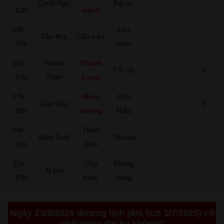
Canh Ngọ
Đại an
-
-
-
13h
mệnh
13h -
Lưu
Tân Mùi
Câu trần
-
-
-
15h
niên
15h -
Nhâm
Thanh
Tốc hỷ
-
-
X
17h
Thân
Long
17h -
Minh
Xích
Quý Dậu
-
-
X
19h
đường
khẩu
19h -
Thiên
Giáp Tuất
Tiểu cát
-
-
-
21h
hình
21h -
Chu
Không
Ất Hợi
-
-
-
23h
tước
vong
Ngày 23/8/2025 dương lịch (âm lịch 1/7/2025) có
phải ngày đại kỵ không?