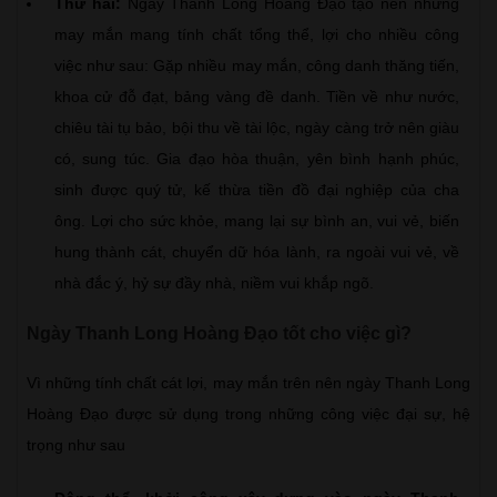
Thứ hai:
Ngày Thanh Long Hoàng Đạo tạo nên những
may mắn mang tính chất tổng thể, lợi cho nhiều công
việc như sau: Gặp nhiều may mắn, công danh thăng tiến,
khoa cử đỗ đạt, bảng vàng đề danh. Tiền về như nước,
chiêu tài tụ bảo, bội thu về tài lộc, ngày càng trở nên giàu
có, sung túc. Gia đạo hòa thuận, yên bình hạnh phúc,
sinh được quý tử, kế thừa tiền đồ đại nghiệp của cha
ông. Lợi cho sức khỏe, mang lại sự bình an, vui vẻ, biến
hung thành cát, chuyển dữ hóa lành, ra ngoài vui vẻ, về
nhà đắc ý, hỷ sự đầy nhà, niềm vui khắp ngõ.
Ngày Thanh Long Hoàng Đạo tốt cho việc gì?
Vì những tính chất cát lợi, may mắn trên nên ngày Thanh Long
Hoàng Đạo được sử dụng trong những công việc đại sự, hệ
trọng như sau