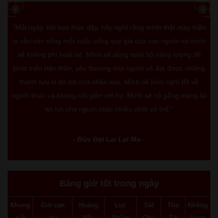
"Mỗi ngày, khi bạn thức dậy, hãy nghĩ rằng mình thật may mắn
vì vẫn còn sống một cuộc sống quý giá của con người và mình
sẽ không phí hoài nó. Mình sẽ dùng toàn bộ năng lượng để
phát triển bản thân, yêu thương mọi người và đạt được những
thành tựu vì lợi ích của nhân loại. Mình sẽ luôn nghĩ tốt về
người khác và không nổi giận với họ. Mình sẽ cố gắng mang lại
lợi ích cho người khác nhiều nhất có thể."
- Đức Đạt Lai Lạt Ma -
Bảng giờ tốt trong ngày
Khung
Giờ can
Hoàng
Lục
Sát
Thọ
Không
giờ
chi
Hắc
Nhâm
Chủ
Tử
Vong