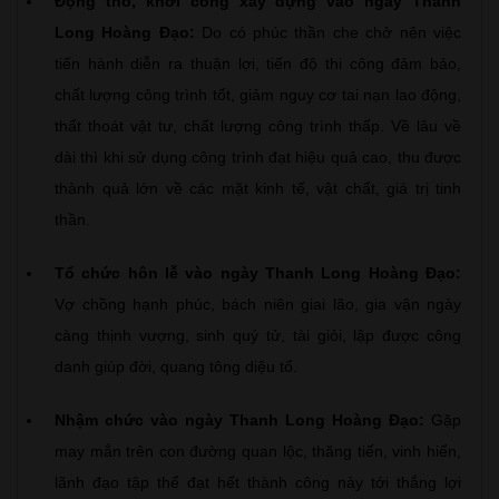
Động thổ, khởi công xây dựng vào ngày Thanh
Long Hoàng Đạo:
Do có phúc thần che chở nên việc
tiến hành diễn ra thuận lợi, tiến độ thi công đảm bảo,
chất lượng công trình tốt, giảm nguy cơ tai nạn lao động,
thất thoát vật tư, chất lượng công trình thấp. Về lâu về
dài thì khi sử dụng công trình đạt hiệu quả cao, thu được
thành quả lớn về các mặt kinh tế, vật chất, giá trị tinh
thần.
Tổ chức hôn lễ vào ngày Thanh Long Hoàng Đạo:
Vợ chồng hạnh phúc, bách niên giai lão, gia vận ngày
càng thịnh vượng, sinh quý tử, tài giỏi, lập được công
danh giúp đời, quang tông diệu tổ.
Nhậm chức vào ngày Thanh Long Hoàng Đạo:
Gặp
may mắn trên con đường quan lộc, thăng tiến, vinh hiển,
lãnh đạo tập thể đạt hết thành công này tới thắng lợi