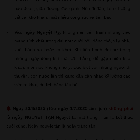
nửa đoạn, giữa đường đứt gánh. Nên đi đâu, làm gì cũng
vất vả, khó khăn, mất nhiều công sức và tiền bạc.
Vào ngày Nguyệt Kỵ
, không nên tiến hành những việc
mang tính chất trọng đại như cưới hỏi, động thổ, xây nhà,
xuất hành xa hoặc ra khơi. Khi tiến hành đại sự trong
những ngày dòng khí mất cân bằng, dễ gặp nhiều khó
khăn, mọi việc không như ý. Đặc biệt với những người đi
thuyền, con nước lên thì càng cần cân nhắc kỹ lưỡng các
việc ra khơi, du lịch bằng tàu bè.
Ngày 23/8/2025 (tức ngày 1/7/2025 âm lịch)
không phải
là ngày NGUYỆT TẬN
Nguyệt là mặt trăng. Tận là kết thúc,
cuối cùng. Ngày nguyệt tận là ngày trăng tàn: