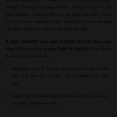
Tháng 7: Thọ tử ở các ngày Ất Sửu - Tháng 8: Thọ tử ở các
ngày Quý Mùi - Tháng 9: Thọ tử ở các ngày Giáp Dần - Tháng
10: Thọ tử ở các ngày Mậu Thân - Tháng 11: Thọ tử ở các ngày
Tân Mão - Tháng 12: Thọ tử ở các ngày Tân Dậu
Ngày 23/8/2025 (tức ngày 1/7/2025 âm lịch) (tức ngày
Giáp Tý)
không phải
là ngày THẬP ÁC ĐẠI BẠI
. Thập Ác Đại
Bại tức là 10 ngày sau đây:
Ngày Giáp Thìn, Ất Tỵ, Mậu Tuất, Canh Thìn, Bính Thân,
Mậu Tuất, Đinh Hợi, Kỷ Sửu, Tân Tỵ, Nhâm Thân, Quý
Hợi.
Ngày Thập Ác Đại Bại gặp Thần Sát, ám chỉ sự xui xẻo,
hung họa, không may mắn.