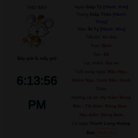
Ngày
Giáp Tý [
Hành: Kim
]
THỨ BẢY
Tháng
Giáp Thân [
Hành:
Thủy
]
Năm
Ất Tỵ [
Hành: Hỏa
]
Tiết khí:
Xử thử
Trực:
Định
Sao:
Đê
Bây giờ là mấy giờ
Lục nhâm:
Đại an
Tuổi xung ngày:
Mậu Ngọ,
6:13:57
Nhâm Ngọ, Canh Dần, Canh
Thân
Hướng cát lợi:
Hỷ thần: Đông
PM
Bắc - Tài thần: Đông Nam -
Hạc thần: Đông Nam
Là ngày
Thanh Long Hoàng
Đạo
Ngày tốt