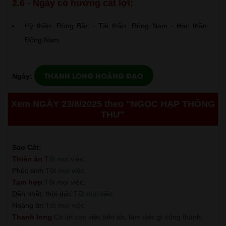
2.6 - Ngày có hướng cát lợi:
Hỷ thần: Đông Bắc - Tài thần: Đông Nam - Hạc thần:
Đông Nam
THANH LONG HOÀNG ĐẠO
Ngày:
Xem NGÀY 23/8/2025 theo "NGỌC HẠP THÔNG
THƯ"
Sao Cát:
Thiên ân
:
Tốt mọi việc.
Phúc sinh
:
Tốt mọi việc.
Tam hợp
:
Tốt mọi việc.
Dân nhật, thời đức
:
Tốt mọi việc.
Hoàng ân
:
Tốt mọi việc.
Thanh long
:
Có lợi cho việc tiến tới, làm việc gì cũng thành,