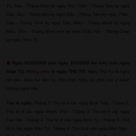
Tý, Sửu - Tháng Năm kỵ ngày Mùi, Thân - Tháng Sáu kỵ ngày
Dần, Sửu - Tháng Bảy kỵ ngày Dần - Tháng Tám kỵ ngày Thân,
Dậu - Tháng Chín kỵ ngày Dần, Mão - Tháng Mười kỵ ngày
Mão, Thìn - Tháng Mười một kỵ ngày Tuất, Hợi - Tháng Chạp
kỵ ngày Thìn, Tị.
Ngày 21/12/2025 (tức ngày 2/11/2025 âm lịch) (tức ngày
Giáp Tý)
không phải
là ngày THỌ TỬ
: Ngày Thọ Tử là ngày
rất xấu, trăm sự đều kỵ. Khi chọn ngày tốt phải lưu ý tránh
những ngày này.
Tức là ngày:
Tháng 1: Thọ tử ở các ngày Bính Tuất - Tháng 2:
Thọ tử ở các ngày Nhâm Thìn - Tháng 3: Thọ tử ở các ngày
Tân Hợi - Tháng 4: Thọ tử ở các ngày Đinh Tỵ - Tháng 5: Thọ
tử ở các ngày Mậu Tý - Tháng 6: Thọ tử ở các ngày Bính Ngọ -