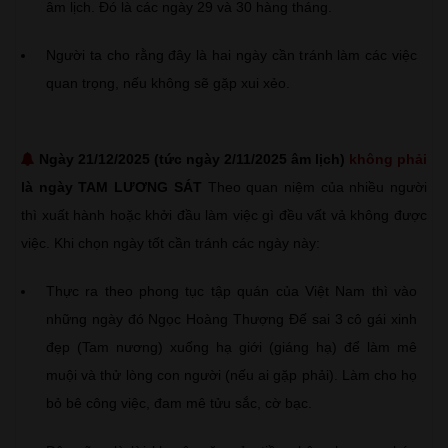
âm lịch. Đó là các ngày 29 và 30 hàng tháng.
Người ta cho rằng đây là hai ngày cần tránh làm các việc
quan trọng, nếu không sẽ gặp xui xẻo.
Ngày 21/12/2025 (tức ngày 2/11/2025 âm lịch)
không phải
là ngày TAM LƯƠNG SÁT
Theo quan niệm của nhiều người
thì xuất hành hoặc khởi đầu làm việc gì đều vất vả không được
việc. Khi chọn ngày tốt cần tránh các ngày này:
Thực ra theo phong tục tập quán của Việt Nam thì vào
những ngày đó Ngọc Hoàng Thượng Đế sai 3 cô gái xinh
đẹp (Tam nương) xuống hạ giới (giáng hạ) để làm mê
muội và thử lòng con người (nếu ai gặp phải). Làm cho họ
bỏ bê công việc, đam mê tửu sắc, cờ bạc.