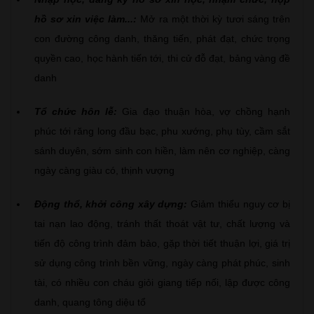
hồ sơ xin việc làm...:
Mở ra một thời kỳ tươi sáng trên
con đường công danh, thăng tiến, phát đạt, chức trọng
quyền cao, học hành tiến tới, thi cử đỗ đạt, bảng vàng đề
danh
Tổ chức hôn lễ:
Gia đạo thuận hòa, vợ chồng hạnh
phúc tới răng long đầu bạc, phu xướng, phụ tùy, cầm sắt
sánh duyên, sớm sinh con hiền, làm nên cơ nghiệp, càng
ngày càng giàu có, thịnh vượng
Động thổ, khởi công xây dựng:
Giảm thiểu nguy cơ bị
tai nạn lao động, tránh thất thoát vật tư, chất lượng và
tiến độ công trình đảm bảo, gặp thời tiết thuận lợi, giá trị
sử dụng công trình bền vững, ngày càng phát phúc, sinh
tài, có nhiều con cháu giỏi giang tiếp nối, lập được công
danh, quang tông diệu tổ