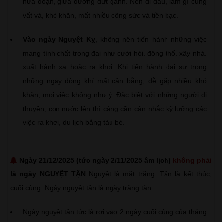
nửa đoạn, giữa đường đứt gánh. Nên đi đâu, làm gì cũng
vất vả, khó khăn, mất nhiều công sức và tiền bạc.
Vào ngày Nguyệt Kỵ
, không nên tiến hành những việc
mang tính chất trọng đại như cưới hỏi, động thổ, xây nhà,
xuất hành xa hoặc ra khơi. Khi tiến hành đại sự trong
những ngày dòng khí mất cân bằng, dễ gặp nhiều khó
khăn, mọi việc không như ý. Đặc biệt với những người đi
thuyền, con nước lên thì càng cần cân nhắc kỹ lưỡng các
việc ra khơi, du lịch bằng tàu bè.
Ngày 21/12/2025 (tức ngày 2/11/2025 âm lịch)
không phải
là ngày NGUYỆT TẬN
Nguyệt là mặt trăng. Tận là kết thúc,
cuối cùng. Ngày nguyệt tận là ngày trăng tàn:
Ngày nguyệt tận tức là rơi vào 2 ngày cuối cùng của tháng