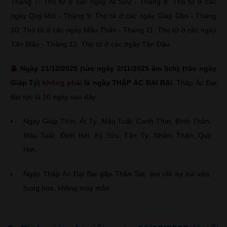
Tháng 7: Thọ tử ở các ngày Ất Sửu - Tháng 8: Thọ tử ở các
ngày Quý Mùi - Tháng 9: Thọ tử ở các ngày Giáp Dần - Tháng
10: Thọ tử ở các ngày Mậu Thân - Tháng 11: Thọ tử ở các ngày
Tân Mão - Tháng 12: Thọ tử ở các ngày Tân Dậu
Ngày 21/12/2025 (tức ngày 2/11/2025 âm lịch) (tức ngày
Giáp Tý)
không phải
là ngày THẬP ÁC ĐẠI BẠI
. Thập Ác Đại
Bại tức là 10 ngày sau đây:
Ngày Giáp Thìn, Ất Tỵ, Mậu Tuất, Canh Thìn, Bính Thân,
Mậu Tuất, Đinh Hợi, Kỷ Sửu, Tân Tỵ, Nhâm Thân, Quý
Hợi.
Ngày Thập Ác Đại Bại gặp Thần Sát, ám chỉ sự xui xẻo,
hung họa, không may mắn.