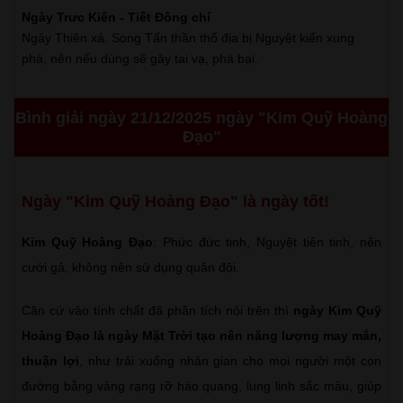
Ngày Trưc Kiến - Tiết Đông chí
Ngày Thiên xá. Song Tấn thần thổ địa bị Nguyệt kiến xung
phá, nên nếu dùng sẽ gây tai vạ, phá bại.
Bình giải ngày 21/12/2025 ngày "Kim Quỹ Hoàng
Đạo"
Ngày "Kim Quỹ Hoàng Đạo" là ngày tốt!
Kim Quỹ Hoàng Đạo
: Phức đức tinh, Nguyệt tiên tinh, nên
cưới gả, không nên sử dụng quân đội.
Căn cứ vào tính chất đã phân tích nói trên thì
ngày Kim Quỹ
Hoàng Đạo là ngày Mặt Trời tạo nên năng lượng may mắn,
thuận lợi
, như trải xuống nhân gian cho mọi người một con
đường bằng vàng rạng rỡ hào quang, lung linh sắc màu, giúp