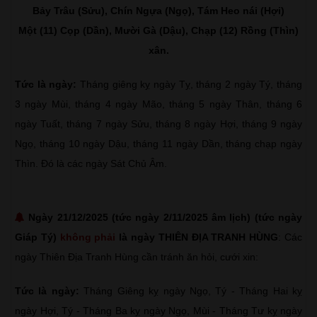
Bảy Trâu (Sửu), Chín Ngựa (Ngọ), Tám Heo nái (Hợi)
Một (11) Cọp (Dần), Mười Gà (Dậu), Chạp (12) Rồng (Thìn)
xân.
Tức là ngày:
Tháng giêng kỵ ngày Tỵ, tháng 2 ngày Tý, tháng
3 ngày Mùi, tháng 4 ngày Mão, tháng 5 ngày Thân, tháng 6
ngày Tuất, tháng 7 ngày Sửu, tháng 8 ngày Hợi, tháng 9 ngày
Ngọ, tháng 10 ngày Dậu, tháng 11 ngày Dần, tháng chạp ngày
Thìn. Đó là các ngày Sát Chủ Âm.
Ngày 21/12/2025 (tức ngày 2/11/2025 âm lịch) (tức ngày
Giáp Tý)
không phải
là ngày THIÊN ĐỊA TRANH HÙNG
: Các
ngày Thiên Địa Tranh Hùng cần tránh ăn hỏi, cưới xin:
Tức là ngày:
Tháng Giêng kỵ ngày Ngọ, Tý - Tháng Hai kỵ
ngày Hợi, Tý - Tháng Ba kỵ ngày Ngọ, Mùi - Tháng Tư kỵ ngày