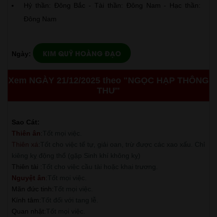
Hỷ thần: Đông Bắc - Tài thần: Đông Nam - Hạc thần:
Đông Nam
KIM QUỸ HOÀNG ĐẠO
Ngày:
Xem NGÀY 21/12/2025 theo "NGỌC HẠP THÔNG
THƯ"
Sao Cát:
Thiên ân
:
Tốt mọi việc.
Thiên xá
:
Tốt cho việc tế tự, giải oan, trừ được các xao xấu. Chỉ
kiêng kỵ động thổ (gặp Sinh khí không kỵ)
Thiên tài
:
Tốt cho việc cầu tài hoặc khai trương.
Nguyệt ân
:
Tốt mọi việc.
Mãn đức tinh
:
Tốt mọi việc.
Kính tâm
:
Tốt đối với tang lễ.
Quan nhật
:
Tốt mọi việc.