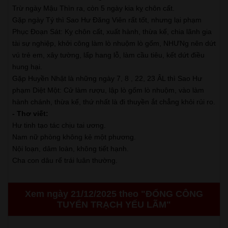
Trừ ngày Mậu Thìn ra, còn 5 ngày kia kỵ chôn cất.
Gặp ngày Tý thì Sao Hư Đăng Viên rất tốt, nhưng lại phạm
Phục Đoạn Sát: Kỵ chôn cất, xuất hành, thừa kế, chia lãnh gia
tài sự nghiệp, khởi công làm lò nhuộm lò gốm, NHƯNg nên dứt
vú trẻ em, xây tường, lấp hang lỗ, làm cầu tiêu, kết dứt điều
hung hại.
Gặp Huyền Nhật là những ngày 7, 8 , 22, 23 ÂL thì Sao Hư
phạm Diệt Một: Cử làm rượu, lập lò gốm lò nhuộm, vào làm
hành chánh, thừa kế, thứ nhất là đi thuyền ắt chẳng khỏi rủi ro.
- Thơ viết:
Hư tinh tạo tác chịu tai ương.
Nam nữ phòng không kẻ một phương.
Nội loạn, dâm loàn, không tiết hạnh.
Cha con dâu rể trái luân thường.
Xem ngày 21/12/2025 theo "ĐỔNG CÔNG
TUYỂN TRẠCH YẾU LÃM"