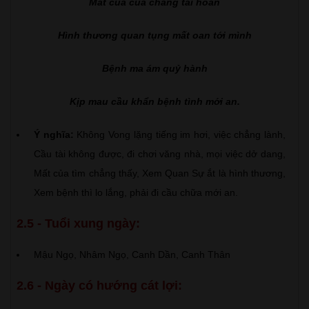
Mất của của chẳng tái hoàn
Hình thương quan tụng mất oan tới mình
Bệnh ma ám quỷ hành
Kịp mau cầu khẩn bệnh tình mới an.
Ý nghĩa:
Không Vong lặng tiếng im hơi, việc chẳng lành,
Cầu tài không được, đi chơi văng nhà, mọi việc dở dang,
Mất của tìm chẳng thấy, Xem Quan Sự ắt là hình thương,
Xem bệnh thì lo lắng, phải đi cầu chữa mới an.
2.5 - Tuổi xung ngày:
Mậu Ngọ, Nhâm Ngọ, Canh Dần, Canh Thân
2.6 - Ngày có hướng cát lợi: