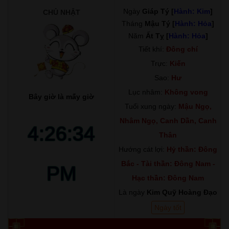
Ngày
Giáp Tý [
Hành: Kim
]
CHỦ NHẬT
Tháng
Mậu Tý [
Hành: Hỏa
]
Năm
Ất Tỵ [
Hành: Hỏa
]
Tiết khí:
Đông chí
Trực:
Kiến
Sao:
Hư
Lục nhâm:
Không vong
Bây giờ là mấy giờ
Tuổi xung ngày:
Mậu Ngọ,
Nhâm Ngọ, Canh Dần, Canh
4:26:35
Thân
Hướng cát lợi:
Hỷ thần: Đông
Bắc - Tài thần: Đông Nam -
PM
Hạc thần: Đông Nam
Là ngày
Kim Quỹ Hoàng Đạo
Ngày tốt