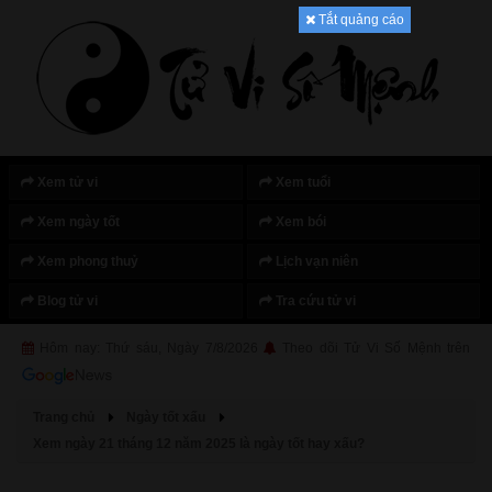
Tắt quảng cáo
Xem tử vi
Xem tuổi
Xem ngày tốt
Xem bói
Xem phong thuỷ
Lịch vạn niên
Blog tử vi
Tra cứu tử vi
Hôm nay: Thứ sáu, Ngày 7/8/2026
Theo dõi Tử Vi Số Mệnh trên
Trang chủ
Ngày tốt xấu
Xem ngày 21 tháng 12 năm 2025 là ngày tốt hay xấu?