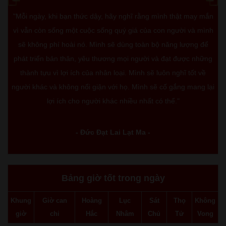
"Mỗi ngày, khi bạn thức dậy, hãy nghĩ rằng mình thật may mắn
vì vẫn còn sống một cuộc sống quý giá của con người và mình
sẽ không phí hoài nó. Mình sẽ dùng toàn bộ năng lượng để
phát triển bản thân, yêu thương mọi người và đạt được những
thành tựu vì lợi ích của nhân loại. Mình sẽ luôn nghĩ tốt về
người khác và không nổi giận với họ. Mình sẽ cố gắng mang lại
lợi ích cho người khác nhiều nhất có thể."
- Đức Đạt Lai Lạt Ma -
Bảng giờ tốt trong ngày
Khung
Giờ can
Hoàng
Lục
Sát
Thọ
Không
giờ
chi
Hắc
Nhâm
Chủ
Tử
Vong