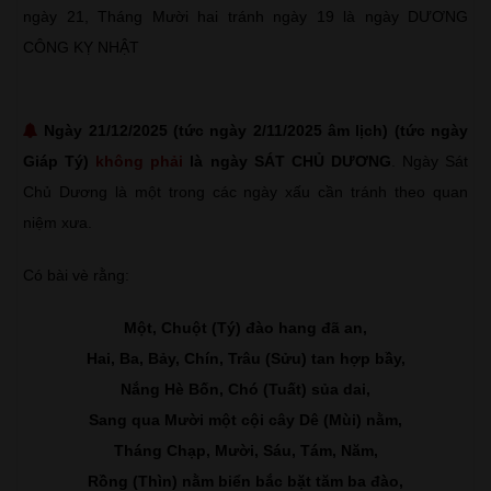
ngày 21, Tháng Mười hai tránh ngày 19 là ngày DƯƠNG
CÔNG KỴ NHẬT
Ngày 21/12/2025 (tức ngày 2/11/2025 âm lịch) (tức ngày
Giáp Tý)
không phải
là ngày SÁT CHỦ DƯƠNG
. Ngày Sát
Chủ Dương là một trong các ngày xấu cần tránh theo quan
niệm xưa.
Có bài vè rằng:
Một, Chuột (Tý) đào hang đã an,
Hai, Ba, Bảy, Chín, Trâu (Sửu) tan hợp bầy,
Nắng Hè Bốn, Chó (Tuất) sủa dai,
Sang qua Mười một cội cây Dê (Mùi) nằm,
Tháng Chạp, Mười, Sáu, Tám, Năm,
Rồng (Thìn) nằm biển bắc bặt tăm ba đào,