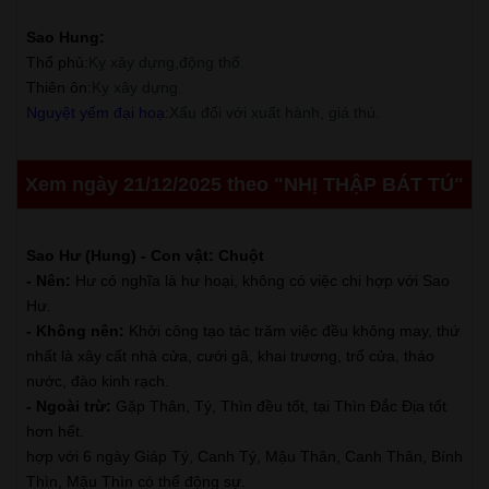
Sao Hung:
Thổ phủ
:
Kỵ xây dựng,động thổ.
Thiên ôn
:
Kỵ xây dựng.
Nguyệt yếm đại hoạ
:
Xấu đối với xuất hành, giá thú.
Xem ngày 21/12/2025 theo "NHỊ THẬP BÁT TÚ"
Sao Hư (Hung) - Con vật: Chuột
- Nên:
Hư có nghĩa là hư hoại, không có việc chi hợp với Sao
Hư.
- Không nên:
Khởi công tạo tác trăm việc đều không may, thứ
nhất là xây cất nhà cửa, cưới gã, khai trương, trổ cửa, tháo
nước, đào kinh rạch.
- Ngoài trừ:
Gặp Thân, Tý, Thìn đều tốt, tại Thìn Đắc Địa tốt
hơn hết.
hợp với 6 ngày Giáp Tý, Canh Tý, Mậu Thân, Canh Thân, Bính
Thìn, Mậu Thìn có thể động sự.