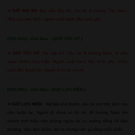
⇒
GIỜ ĐẠI AN
:
Mọi việc đều tốt, cầu tài đi hướng Tây, Nam.
Nhà cửa yên lành, người xuất hành đều bình yên.
(01h-03h) - Giờ Sửu - (GIỜ TỐC HỶ )
⇒
GIỜ TỐC HỶ
:
Vui sắp tới. Cầu tài đi hướng Nam, đi việc
quan nhiều may mắn. Người xuất hành đều bình yên. Chăn
nuôi đều thuận lợi, người đi có tin vui về.
(03h-05h) - Giờ Dần - (GIỜ LƯU NIÊN )
⇒ GIỜ LƯU NIÊN
: Nghiệp khó thành, cầu tài mờ mịt, kiện cáo
nên hoãn lại. Người đi chưa có tin về. Đi hướng Nam tìm
nhanh mới thấy, nên phòng ngừa cãi cọ, miệng tiếng rất tầm
thường. Việc làm chậm, lâu la nhưng việc gì cũng chắc chắn.