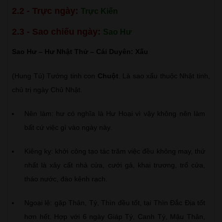
2.2 - Trực ngày:
Trực Kiến
2.3 - Sao chiếu ngày:
Sao Hư
Sao Hư – Hư Nhật Thử – Cái Duyên: Xấu
(Hung Tú) Tướng tinh con
Chuột
. Là sao xấu thuộc Nhật tinh,
chủ trị ngày Chủ Nhật.
Nên làm: hư có nghĩa là Hư Hoại vì vậy không nên làm
bất cứ việc gì vào ngày này.
Kiêng kỵ: khởi công tạo tác trăm việc đều không may, thứ
nhất là xây cất nhà cửa, cưới gả, khai trương, trổ cửa,
tháo nước, đào kênh rạch.
Ngoại lệ: gặp Thân, Tý, Thìn đều tốt, tại Thìn Đắc Địa tốt
hơn hết. Hợp với 6 ngày Giáp Tý, Canh Tý, Mậu Thân,