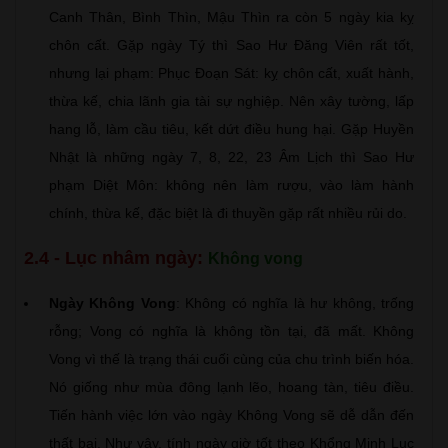
Canh Thân, Bình Thìn, Mậu Thìn ra còn 5 ngày kia kỵ
chôn cất. Gặp ngày Tý thì Sao Hư Đăng Viên rất tốt,
nhưng lại phạm: Phục Đoạn Sát: kỵ chôn cất, xuất hành,
thừa kế, chia lãnh gia tài sự nghiệp. Nên xây tường, lấp
hang lỗ, làm cầu tiêu, kết dứt điều hung hại. Gặp Huyền
Nhật là những ngày 7, 8, 22, 23 Âm Lịch thì Sao Hư
phạm Diệt Môn: không nên làm rượu, vào làm hành
chính, thừa kế, đặc biệt là đi thuyền gặp rất nhiều rủi do.
2.4 - Lục nhâm ngày:
Không vong
Ngày Không Vong
: Không có nghĩa là hư không, trống
rỗng; Vong có nghĩa là không tồn tại, đã mất. Không
Vong vì thế là trạng thái cuối cùng của chu trình biến hóa.
Nó giống như mùa đông lạnh lẽo, hoang tàn, tiêu điều.
Tiến hành việc lớn vào ngày Không Vong sẽ dễ dẫn đến
thất bại. Như vậy, tính ngày giờ tốt theo Khổng Minh Lục