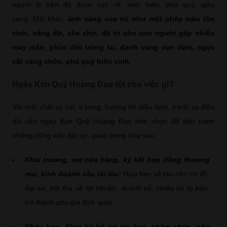
người đi trên đó được rực rỡ, vinh hiển, phú quý, giàu
sang. Mặt khác,
ánh sáng của nó như một phép màu tôn
vinh, nâng đỡ, che chở, độ trì cho con người gặp nhiều
may mắn, phúc đới trùng lai, danh vang vạn dặm, ngọc
cất vàng chôn, phú quý hiển vinh.
Ngày Kim Quỹ Hoàng Đạo tốt cho việc gì?
Với tính chất xu cát, tị hung, hướng tới điều lành, tránh xa điều
dữ nên ngày Kim Quỹ Hoàng Đạo nên chọn để tiến hành
những công việc đại sự, quan trọng như sau
Khai trương, mở cửa hàng, ký kết hợp đồng thương
mại, kinh doanh cầu tài lộc:
Hứa hẹn sẽ tạo nên cơ đồ,
đại sự, bội thu về lợi nhuận, doanh số, chiêu tài tụ bảo,
trở thành phú gia địch quốc
Nhập học, đăng ký hồ sơ xin học, nhậm chức, nộp