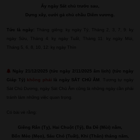
Ấy ngày Sát chủ trước sau,
Dựng xây, cưới gả chủ chầu Diêm vương.
Tức là ngày:
Tháng giêng: kỵ ngày Tý, Tháng 2, 3, 7, 9: kỵ
ngày Sửu, Tháng 4: kỵ ngày Tuất, Tháng 11: kỵ ngày Mùi,
Tháng 5, 6, 8, 10, 12: kỵ ngày Thìn
Ngày 21/12/2025 (tức ngày 2/11/2025 âm lịch) (tức ngày
Giáp Tý)
không phải
là ngày SÁT CHỦ ÂM
. Tương tự ngày
Sát Chủ Dương, ngày Sát Chủ Âm cũng là những ngày cần phải
tránh làm những việc quan trọng.
Có bài vè rằng:
Giêng Rắn (Tỵ), Hai Chuột (Tý), Ba Dê (Mùi) nằm,
Bốn Mèo (Mẹo), Sáu Chó (Tuất), Khỉ (Thân) tháng năm,