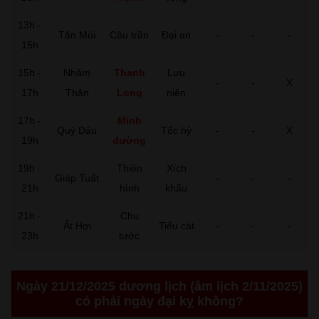
13h -
Tân Mùi
Câu trần
Đại an
-
-
-
15h
15h -
Nhâm
Thanh
Lưu
-
-
X
17h
Thân
Long
niên
17h -
Minh
Quý Dậu
Tốc hỷ
-
-
X
19h
đường
19h -
Thiên
Xích
Giáp Tuất
-
-
-
21h
hình
khẩu
21h -
Chu
Ất Hợi
Tiểu cát
-
-
-
23h
tước
Ngày 21/12/2025 dương lịch (âm lịch 2/11/2025)
có phải ngày đại kỵ không?