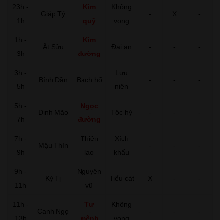
23h -
Kim
Không
Giáp Tý
-
X
-
1h
quỹ
vong
1h -
Kim
Ất Sửu
Đại an
-
-
-
3h
đường
3h -
Lưu
Bính Dần
Bạch hổ
-
-
-
5h
niên
5h -
Ngọc
Đinh Mão
Tốc hỷ
-
-
-
7h
đường
7h -
Thiên
Xích
Mậu Thìn
-
-
-
9h
lao
khẩu
9h -
Nguyên
Kỷ Tị
Tiểu cát
X
-
-
11h
vũ
11h -
Tư
Không
Canh Ngọ
-
-
-
13h
mệnh
vong