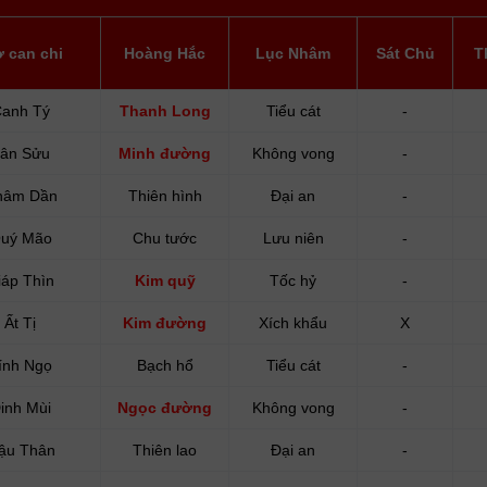
ờ can chi
Hoàng Hắc
Lục Nhâm
Sát Chủ
T
anh Tý
Thanh Long
Tiểu cát
-
ân Sửu
Minh đường
Không vong
-
hâm Dần
Thiên hình
Đại an
-
uý Mão
Chu tước
Lưu niên
-
iáp Thìn
Kim quỹ
Tốc hỷ
-
Ất Tị
Kim đường
Xích khẩu
X
ính Ngọ
Bạch hổ
Tiểu cát
-
inh Mùi
Ngọc đường
Không vong
-
ậu Thân
Thiên lao
Đại an
-