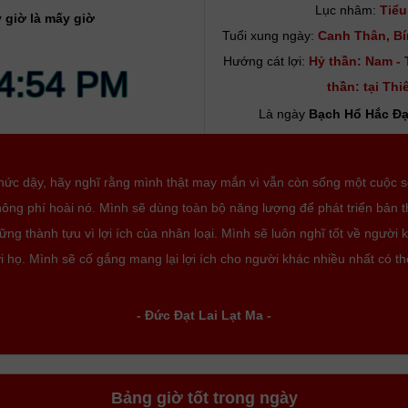
Lục nhâm:
Tiểu
 giờ là mấy giờ
Tuổi xung ngày:
Canh Thân, Bí
Hướng cát lợi:
Hỷ thần: Nam - 
4:55 PM
thần: tại Thi
Là ngày
Bạch Hổ Hắc Đ
thức dậy, hãy nghĩ rằng mình thật may mắn vì vẫn còn sống một cuộc 
ông phí hoài nó. Mình sẽ dùng toàn bộ năng lượng để phát triển bản 
ng thành tựu vì lợi ích của nhân loại. Mình sẽ luôn nghĩ tốt về người 
i họ. Mình sẽ cố gắng mang lại lợi ích cho người khác nhiều nhất có th
- Đức Đạt Lai Lạt Ma -
Bảng giờ tốt trong ngày