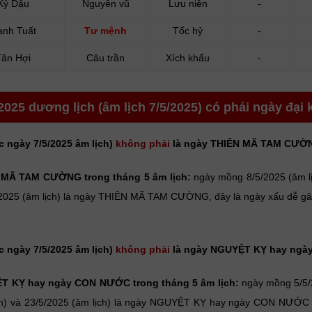
Kỷ Dậu
Nguyên vũ
Lưu niên
-
anh Tuất
Tư mệnh
Tốc hỷ
-
Tân Hợi
Câu trần
Xích khẩu
-
2025 dương lịch (âm lịch 7/5/2025) có phải ngày đại
c ngày 7/5/2025 âm lịch)
không phải
là ngày THIÊN MÃ TAM CƯỜ
 MÃ TAM CƯỜNG trong tháng 5 âm lịch:
ngày mồng 8/5/2025 (âm lị
/2025 (âm lịch) là ngày THIÊN MÃ TAM CƯỜNG, đây là ngày xấu dễ gây
c ngày 7/5/2025 âm lịch)
không phải
là ngày NGUYỆT KỴ hay ng
T KỴ hay ngày CON NƯỚC trong tháng 5 âm lịch:
ngày mồng 5/5/2
ch) và 23/5/2025 (âm lịch) là ngày NGUYỆT KỴ hay ngày CON NƯỚC 