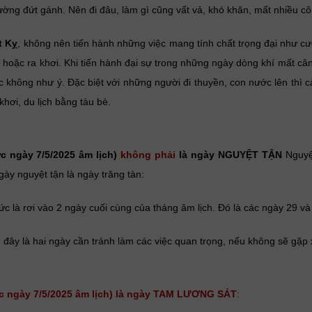
ờng đứt gánh. Nên đi đâu, làm gì cũng vất vả, khó khăn, mất nhiều cô
t Kỵ
, không nên tiến hành những việc mang tính chất trọng đại như cướ
 hoặc ra khơi. Khi tiến hành đại sự trong những ngày dòng khí mất câ
c không như ý. Đặc biệt với những người đi thuyền, con nước lên thì 
khơi, du lịch bằng tàu bè.
c ngày 7/5/2025 âm lịch)
không phải
là ngày NGUYỆT TẬN
Nguyệt
gày nguyệt tận là ngày trăng tàn:
ức là rơi vào 2 ngày cuối cùng của tháng âm lịch. Đó là các ngày 29 v
 đây là hai ngày cần tránh làm các việc quan trọng, nếu không sẽ gặp 
ức ngày 7/5/2025 âm lịch) là ngày TAM LƯƠNG SÁT
: