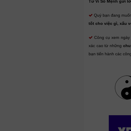
Tử Vi Số Mệnh gửi lờ
Quý bạn đang muố
tốt cho việc gì, xấu v
Công cụ xem ngày tố
xác cao từ những
chu
bạn tiến hành các côn