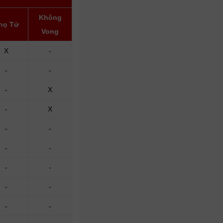
Không
họ Tử
Vong
X
-
-
-
-
X
-
X
-
-
-
-
-
-
-
-
-
-