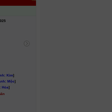
025
nh: Kim
]
nh: Mộc
]
: Hỏa
]
mãn