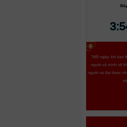
Bây
3:5
"Mỗi ngày, khi bạn 
người và mình sẽ kh
người và đạt được nhữ
vớ