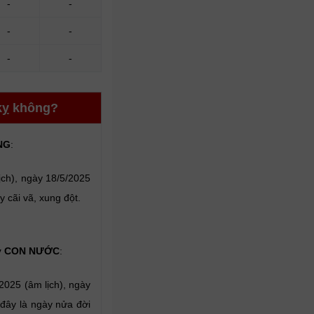
-
-
-
-
-
-
 kỵ không?
NG
:
ch), ngày 18/5/2025
 cãi vã, xung đột.
ày CON NƯỚC
:
025 (âm lịch), ngày
đây là ngày nửa đời