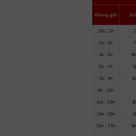
Khung giờ
Gi
23h - 1h
C
1h - 3h
T
3h - 5h
N
5h - 7h
Q
7h - 9h
G
9h - 11h
11h - 13h
B
13h - 15h
Đ
15h - 17h
M