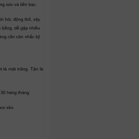
ng sức và tiền bạc.
i hỏi, động thổ, xây
n bằng, dễ gặp nhiều
càng cần cân nhắc kỹ
 là mặt trăng. Tận là
à 30 hàng tháng.
xui xẻo.