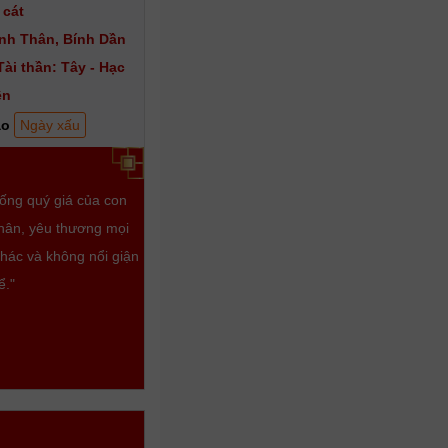
 cát
nh Thân, Bính Dần
Tài thần: Tây - Hạc
ên
ạo
Ngày xấu
sống quý giá của con
thân, yêu thương mọi
khác và không nổi giận
ể."