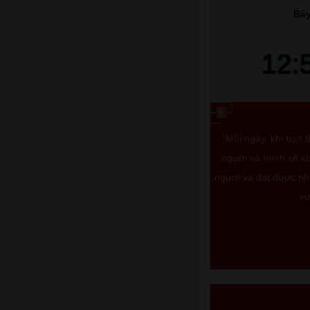
Bây
12:
"Mỗi ngày, khi bạn 
người và mình sẽ kh
người và đạt được nhữ
vớ