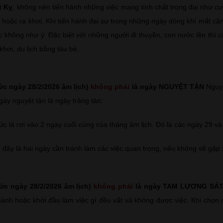
t Kỵ
, không nên tiến hành những việc mang tính chất trọng đại như cướ
 hoặc ra khơi. Khi tiến hành đại sự trong những ngày dòng khí mất câ
c không như ý. Đặc biệt với những người đi thuyền, con nước lên thì 
khơi, du lịch bằng tàu bè.
ức ngày 28/2/2026 âm lịch)
không phải
là ngày NGUYỆT TẬN
Nguyệ
gày nguyệt tận là ngày trăng tàn:
ức là rơi vào 2 ngày cuối cùng của tháng âm lịch. Đó là các ngày 29 v
 đây là hai ngày cần tránh làm các việc quan trọng, nếu không sẽ gặp 
ức ngày 28/2/2026 âm lịch)
không phải
là ngày TAM LƯƠNG SÁ
hành hoặc khởi đầu làm việc gì đều vất vả không được việc. Khi chọn 