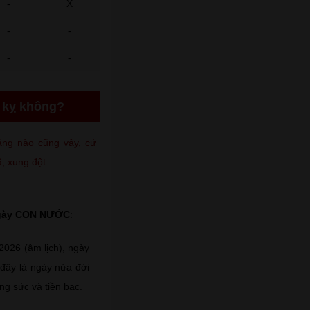
-
X
-
-
-
-
i kỵ không?
háng nào cũng vậy, cứ
, xung đột.
ngày CON NƯỚC
:
026 (âm lịch), ngày
đây là ngày nửa đời
ng sức và tiền bạc.