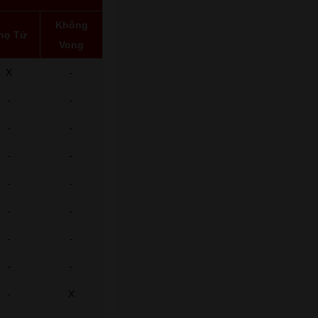
Không
họ Tử
Vong
X
-
-
-
-
-
-
-
-
-
-
-
-
-
-
-
-
X