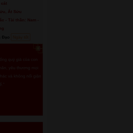
 cát
ửu, Ất Sửu
c - Tài thần: Nam -
ng
 Đạo
Ngày tốt
sống quý giá của con
thân, yêu thương mọi
khác và không nổi giận
ể."