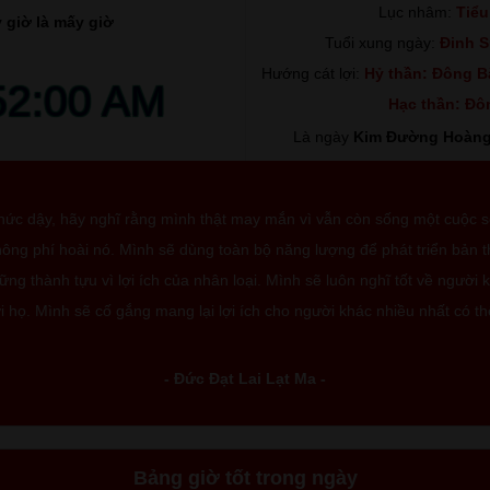
Lục nhâm:
Tiểu
 giờ là mấy giờ
Tuổi xung ngày:
Đinh S
Hướng cát lợi:
Hỷ thần: Đông Bắ
52:01 AM
Hạc thần: Đô
Là ngày
Kim Đường Hoàng
thức dậy, hãy nghĩ rằng mình thật may mắn vì vẫn còn sống một cuộc 
ông phí hoài nó. Mình sẽ dùng toàn bộ năng lượng để phát triển bản 
ng thành tựu vì lợi ích của nhân loại. Mình sẽ luôn nghĩ tốt về người 
i họ. Mình sẽ cố gắng mang lại lợi ích cho người khác nhiều nhất có th
- Đức Đạt Lai Lạt Ma -
Bảng giờ tốt trong ngày