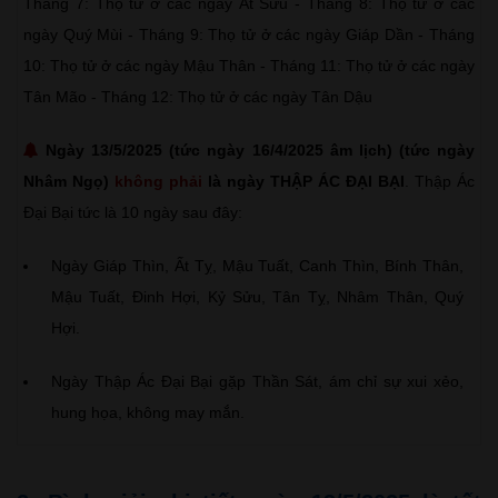
Tháng 7: Thọ tử ở các ngày Ất Sửu - Tháng 8: Thọ tử ở các
ngày Quý Mùi - Tháng 9: Thọ tử ở các ngày Giáp Dần - Tháng
10: Thọ tử ở các ngày Mậu Thân - Tháng 11: Thọ tử ở các ngày
Tân Mão - Tháng 12: Thọ tử ở các ngày Tân Dậu
Ngày 13/5/2025 (tức ngày 16/4/2025 âm lịch) (tức ngày
Nhâm Ngọ)
không phải
là ngày THẬP ÁC ĐẠI BẠI
. Thập Ác
Đại Bại tức là 10 ngày sau đây:
Ngày Giáp Thìn, Ất Tỵ, Mậu Tuất, Canh Thìn, Bính Thân,
Mậu Tuất, Đinh Hợi, Kỷ Sửu, Tân Tỵ, Nhâm Thân, Quý
Hợi.
Ngày Thập Ác Đại Bại gặp Thần Sát, ám chỉ sự xui xẻo,
hung họa, không may mắn.