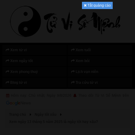
Tắt quảng cáo
Xem tử vi
Xem tuổi
Xem ngày tốt
Xem bói
Xem phong thuỷ
Lịch vạn niên
Blog tử vi
Tra cứu tử vi
Hôm nay: Chủ nhật, Ngày 9/8/2026
Theo dõi Tử Vi Số Mệnh trên
Trang chủ
Ngày tốt xấu
Xem ngày 13 tháng 5 năm 2025 là ngày tốt hay xấu?