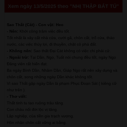
Xem ngày 13/5/2025 theo "NHỊ THẬP BÁT TÚ"
Sao Thất (Cát) - Con vật: Heo
- Nên:
Khởi công trăm việc đều tốt.
Tốt nhất là xây cất nhà cửa, cưới gã, chôn cất, trổ cửa, tháo
nước, các việc thủy lợi, đi thuyền, chặt cỏ phá đất.
- Không nên:
Sao thất Đại Cát không có việc chi phải cử.
- Ngoài trừ:
Tại Dần, Ngọ, Tuất nói chung đều tốt, ngày Ngọ
Đăng viên rất hiển đạt.
Ba ngày Bính Dần, Nhâm Dần, Giáp Ngọ rất nên xây dựng và
chôn cất, song những ngày Dần khác không tốt.
Vì sao Thất gặp ngày Dần là phạm Phục Đoạn Sát ( kiêng cữ
như trên ).
- Thơ viết:
Thất tinh tu tạo ruộng trâu tăng.
Con cháu nối đời lộc vị tăng.
Lập nghiệp, của tiền gia trạch vượng.
Hôn nhân chôn cất vững ai bằng.