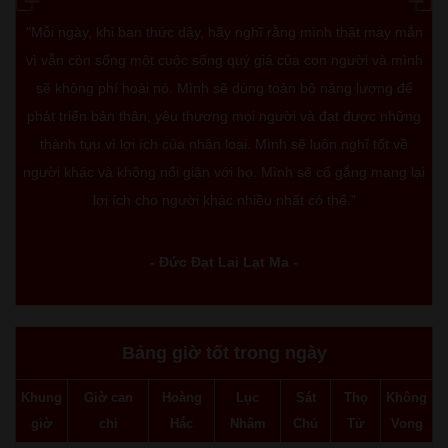
"Mỗi ngày, khi bạn thức dậy, hãy nghĩ rằng mình thật may mắn
vì vẫn còn sống một cuộc sống quý giá của con người và mình
sẽ không phí hoài nó. Mình sẽ dùng toàn bộ năng lượng để
phát triển bản thân, yêu thương mọi người và đạt được những
thành tựu vì lợi ích của nhân loại. Mình sẽ luôn nghĩ tốt về
người khác và không nổi giận với họ. Mình sẽ cố gắng mang lại
lợi ích cho người khác nhiều nhất có thể."
- Đức Đạt Lai Lạt Ma -
Bảng giờ tốt trong ngày
Khung
Giờ can
Hoàng
Lục
Sát
Thọ
Không
giờ
chi
Hắc
Nhâm
Chủ
Tử
Vong