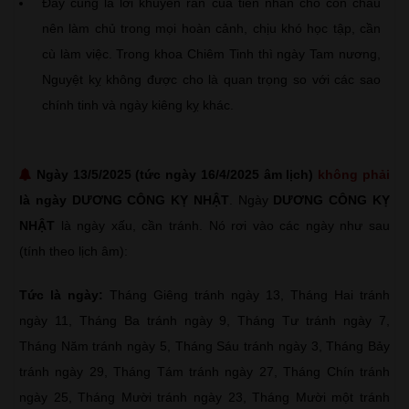
Đây cũng là lời khuyên răn của tiền nhân cho con cháu
nên làm chủ trong mọi hoàn cảnh, chịu khó học tập, cần
cù làm việc. Trong khoa Chiêm Tinh thì ngày Tam nương,
Nguyệt kỵ không được cho là quan trọng so với các sao
chính tinh và ngày kiêng kỵ khác.
Ngày 13/5/2025 (tức ngày 16/4/2025 âm lịch)
không phải
là ngày DƯƠNG CÔNG KỴ NHẬT
. Ngày
DƯƠNG CÔNG KỴ
NHẬT
là ngày xấu, cần tránh. Nó rơi vào các ngày như sau
(tính theo lịch âm):
Tức là ngày:
Tháng Giêng tránh ngày 13, Tháng Hai tránh
ngày 11, Tháng Ba tránh ngày 9, Tháng Tư tránh ngày 7,
Tháng Năm tránh ngày 5, Tháng Sáu tránh ngày 3, Tháng Bảy
tránh ngày 29, Tháng Tám tránh ngày 27, Tháng Chín tránh
ngày 25, Tháng Mười tránh ngày 23, Tháng Mười một tránh