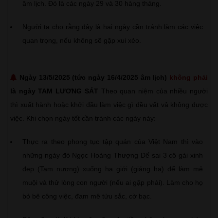
âm lịch. Đó là các ngày 29 và 30 hàng tháng.
Người ta cho rằng đây là hai ngày cần tránh làm các việc
quan trọng, nếu không sẽ gặp xui xẻo.
Ngày 13/5/2025 (tức ngày 16/4/2025 âm lịch)
không phải
là ngày TAM LƯƠNG SÁT
Theo quan niệm của nhiều người
thì xuất hành hoặc khởi đầu làm việc gì đều vất vả không được
việc. Khi chọn ngày tốt cần tránh các ngày này:
Thực ra theo phong tục tập quán của Việt Nam thì vào
những ngày đó Ngọc Hoàng Thượng Đế sai 3 cô gái xinh
đẹp (Tam nương) xuống hạ giới (giáng hạ) để làm mê
muội và thử lòng con người (nếu ai gặp phải). Làm cho họ
bỏ bê công việc, đam mê tửu sắc, cờ bạc.