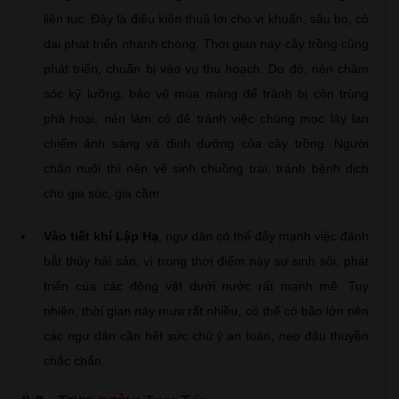
liên tục. Đây là điều kiện thuậ lợi cho vi khuẩn, sâu bọ, cỏ
dại phát triển nhanh chóng. Thời gian này cây trồng cũng
phát triển, chuẩn bị vào vụ thu hoạch. Do đó, nên chăm
sóc kỹ lưỡng, bảo vệ mùa màng để tránh bị côn trùng
phá hoại, nên làm cỏ để tránh việc chúng mọc lây lan
chiếm ánh sáng và dinh dưỡng của cây trồng. Người
chăn nuôi thì nên vệ sinh chuồng trại, tránh bệnh dịch
cho gia súc, gia cầm.
Vào tiết khí Lập Hạ
, ngư dân có thể đẩy mạnh việc đánh
bắt thủy hải sản, vì trong thời điểm này sự sinh sôi, phát
triển của các động vật dưới nước rất mạnh mẽ. Tuy
nhiên, thời gian này mưa rất nhiều, có thể có bão lớn nên
các ngư dân cần hết sức chú ý an toàn, neo đậu thuyền
chắc chắn.