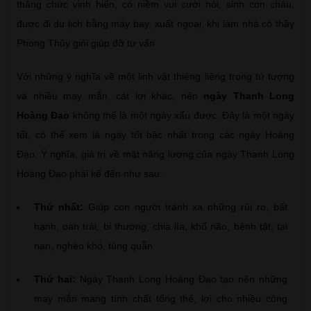
thăng chức vinh hiển, có niềm vui cưới hỏi, sinh con cháu,
được đi du lịch bằng máy bay, xuất ngoại, khi làm nhà có thầy
Phong Thủy giỏi giúp đỡ tư vấn
Với những ý nghĩa về một linh vật thiêng liêng trong tứ tượng
và nhiều may mắn, cát lợi khác, nên
ngày Thanh Long
Hoàng Đạo
không thể là một ngày xấu được. Đây là một ngày
tốt, có thể xem là ngày tốt bậc nhất trong các ngày Hoàng
Đạo. Ý nghĩa, giá trị về mặt năng lượng của ngày Thanh Long
Hoàng Đạo phải kể đến như sau:
Thứ nhất:
Giúp con người tránh xa những rủi ro, bất
hạnh, oan trái, bi thương, chia lìa, khổ não, bệnh tật, tai
nạn, nghèo khó, túng quẫn
Thứ hai:
Ngày Thanh Long Hoàng Đạo tạo nên những
may mắn mang tính chất tổng thể, lợi cho nhiều công