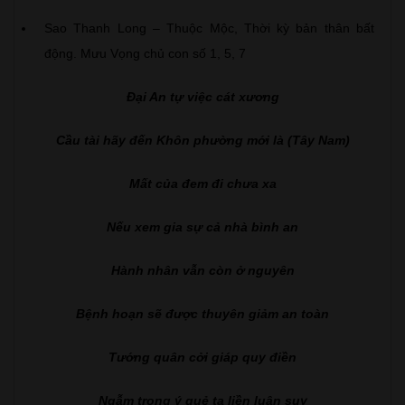
Sao Thanh Long – Thuộc Mộc, Thời kỳ bản thân bất
động. Mưu Vọng chủ con số 1, 5, 7
Đại An tự việc cát xương
Cầu tài hãy đến Khôn phường mới là (Tây Nam)
Mất của đem đi chưa xa
Nếu xem gia sự cả nhà bình an
Hành nhân vẫn còn ở nguyên
Bệnh hoạn sẽ được thuyên giảm an toàn
Tướng quân cởi giáp quy điền
Ngẫm trong ý quẻ ta liền luận suy