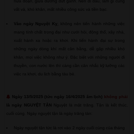
nửa đoạn, giữa đường đứt gánh. Nên đi đâu, làm gì cũng
vất vả, khó khăn, mất nhiều công sức và tiền bạc.
Vào ngày Nguyệt Kỵ
, không nên tiến hành những việc
mang tính chất trọng đại như cưới hỏi, động thổ, xây nhà,
xuất hành xa hoặc ra khơi. Khi tiến hành đại sự trong
những ngày dòng khí mất cân bằng, dễ gặp nhiều khó
khăn, mọi việc không như ý. Đặc biệt với những người đi
thuyền, con nước lên thì càng cần cân nhắc kỹ lưỡng các
việc ra khơi, du lịch bằng tàu bè.
Ngày 13/5/2025 (tức ngày 16/4/2025 âm lịch)
không phải
là ngày NGUYỆT TẬN
Nguyệt là mặt trăng. Tận là kết thúc,
cuối cùng. Ngày nguyệt tận là ngày trăng tàn:
Ngày nguyệt tận tức là rơi vào 2 ngày cuối cùng của tháng