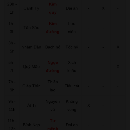
23h -
Kim
Canh Tý
Đại an
-
X
-
1h
quỹ
1h -
Kim
Lưu
Tân Sửu
-
-
-
3h
đường
niên
3h -
Nhâm Dần
Bạch hổ
Tốc hỷ
-
-
X
5h
5h -
Ngọc
Xích
Quý Mão
-
-
X
7h
đường
khẩu
7h -
Thiên
Giáp Thìn
Tiểu cát
-
-
-
9h
lao
9h -
Nguyên
Không
Ất Tị
X
-
-
11h
vũ
vong
11h -
Tư
Bính Ngọ
Đại an
-
-
-
13h
mệnh