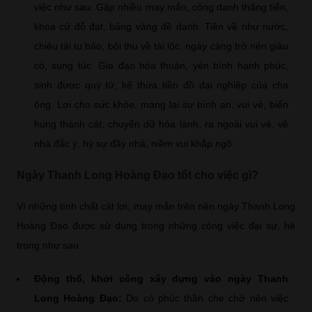
việc như sau: Gặp nhiều may mắn, công danh thăng tiến,
khoa cử đỗ đạt, bảng vàng đề danh. Tiền về như nước,
chiêu tài tụ bảo, bội thu về tài lộc, ngày càng trở nên giàu
có, sung túc. Gia đạo hòa thuận, yên bình hạnh phúc,
sinh được quý tử, kế thừa tiền đồ đại nghiệp của cha
ông. Lợi cho sức khỏe, mang lại sự bình an, vui vẻ, biến
hung thành cát, chuyển dữ hóa lành, ra ngoài vui vẻ, về
nhà đắc ý, hỷ sự đầy nhà, niềm vui khắp ngõ.
Ngày Thanh Long Hoàng Đạo tốt cho việc gì?
Vì những tính chất cát lợi, may mắn trên nên ngày Thanh Long
Hoàng Đạo được sử dụng trong những công việc đại sự, hệ
trọng như sau
Động thổ, khởi công xây dựng vào ngày Thanh
Long Hoàng Đạo:
Do có phúc thần che chở nên việc