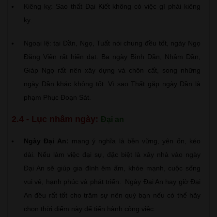
Kiêng kỵ: Sao thất Đại Kiết không có việc gì phải kiêng
kỵ.
Ngoại lệ: tại Dần, Ngọ, Tuất nói chung đều tốt, ngày Ngọ
Đăng Viên rất hiển đạt. Ba ngày Bình Dần, Nhâm Dần,
Giáp Ngọ rất nên xây dựng và chôn cất, song những
ngày Dần khác không tốt. Vì sao Thất gặp ngày Dần là
phạm Phục Đoạn Sát.
2.4 - Lục nhâm ngày:
Đại an
Ngày Đại An:
mang ý nghĩa là bền vững, yên ổn, kéo
dài. Nếu làm việc đại sự, đặc biệt là xây nhà vào ngày
Đại An sẽ giúp gia đình êm ấm, khỏe mạnh, cuộc sống
vui vẻ, hạnh phúc và phát triển. Ngày Đại An hay giờ Đại
An đều rất tốt cho trăm sự nên quý bạn nếu có thể hãy
chọn thời điểm này để tiến hành công việc.