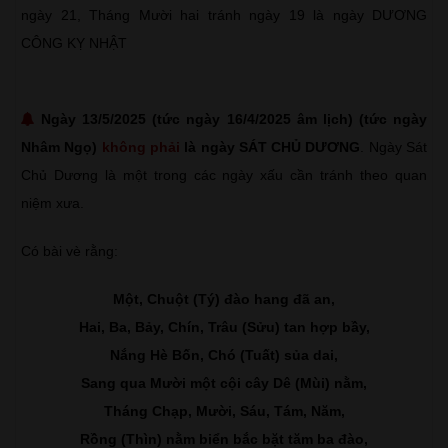
ngày 21, Tháng Mười hai tránh ngày 19 là ngày DƯƠNG
CÔNG KỴ NHẬT
Ngày 13/5/2025 (tức ngày 16/4/2025 âm lịch) (tức ngày
Nhâm Ngọ)
không phải
là ngày SÁT CHỦ DƯƠNG
. Ngày Sát
Chủ Dương là một trong các ngày xấu cần tránh theo quan
niệm xưa.
Có bài vè rằng:
Một, Chuột (Tý) đào hang đã an,
Hai, Ba, Bảy, Chín, Trâu (Sửu) tan hợp bầy,
Nắng Hè Bốn, Chó (Tuất) sủa dai,
Sang qua Mười một cội cây Dê (Mùi) nằm,
Tháng Chạp, Mười, Sáu, Tám, Năm,
Rồng (Thìn) nằm biển bắc bặt tăm ba đào,