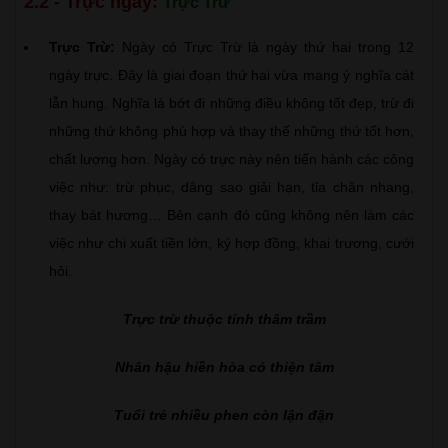
2.2 - Trực ngày:
Trực Trừ
Trực Trừ:
Ngày có Trực Trừ là ngày thứ hai trong 12
ngày trực. Đây là giai đoạn thứ hai vừa mang ý nghĩa cát
lẫn hung. Nghĩa là bớt đi những điều không tốt đẹp, trừ đi
những thứ không phù hợp và thay thế những thứ tốt hơn,
chất lượng hơn. Ngày có trực này nên tiến hành các công
việc như: trừ phục, dâng sao giải hạn, tỉa chân nhang,
thay bát hương… Bên cạnh đó cũng không nên làm các
việc như chi xuất tiền lớn, ký hợp đồng, khai trương, cưới
hỏi.
Trực trừ thuộc tính thâm trầm
Nhân hậu hiền hòa có thiện tâm
Tuổi trẻ nhiều phen còn lận đận