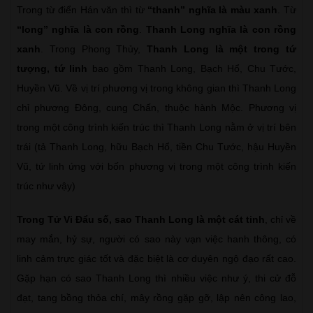
Trong từ điển Hán văn thì từ
“thanh” nghĩa là màu xanh
. Từ
“long” nghĩa là con rồng
.
Thanh Long nghĩa là con rồng
xanh
. Trong Phong Thủy,
Thanh Long là một trong tứ
tượng, tứ linh
bao gồm Thanh Long, Bạch Hổ, Chu Tước,
Huyền Vũ. Về vị trí phương vị trong không gian thì Thanh Long
chỉ phương Đông, cung Chấn, thuộc hành Mộc. Phương vị
trong một công trình kiến trúc thì Thanh Long nằm ở vị trí bên
trái (tả Thanh Long, hữu Bạch Hổ, tiền Chu Tước, hậu Huyền
Vũ, tứ linh ứng với bốn phương vị trong một công trình kiến
trúc như vậy)
Trong Tử Vi Đẩu số, sao Thanh Long là một cát tinh
, chỉ về
may mắn, hỷ sự, người có sao này vạn việc hanh thông, có
linh cảm trực giác tốt và đặc biệt là cơ duyên ngộ đạo rất cao.
Gặp hạn có sao Thanh Long thì nhiều việc như ý, thi cử đỗ
đạt, tang bồng thỏa chí, mây rồng gặp gỡ, lập nên công lao,