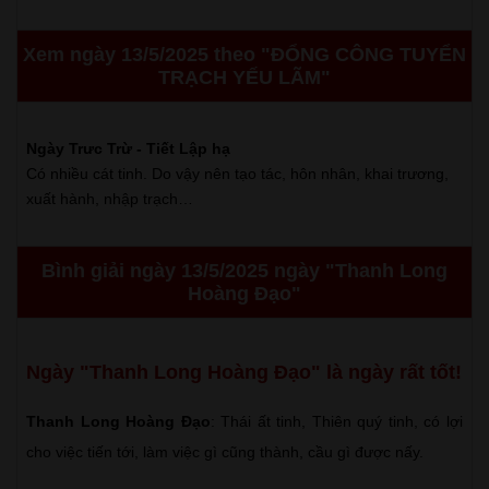
Xem ngày 13/5/2025 theo "ĐỔNG CÔNG TUYỂN
TRẠCH YẾU LÃM"
Ngày Trưc Trừ - Tiết Lập hạ
Có nhiều cát tinh. Do vậy nên tạo tác, hôn nhân, khai trương,
xuất hành, nhập trạch…
Bình giải ngày 13/5/2025 ngày "Thanh Long
Hoàng Đạo"
Ngày "Thanh Long Hoàng Đạo" là ngày rất tốt!
Thanh Long Hoàng Đạo
: Thái ất tinh, Thiên quý tinh, có lợi
cho việc tiến tới, làm việc gì cũng thành, cầu gì được nấy.