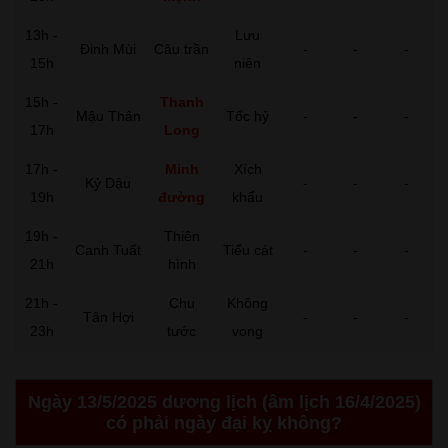
13h -
Lưu
Đinh Mùi
Câu trần
-
-
-
15h
niên
15h -
Thanh
Mậu Thân
Tốc hỷ
-
-
-
17h
Long
17h -
Minh
Xích
Kỷ Dậu
-
-
-
19h
đường
khẩu
19h -
Thiên
Canh Tuất
Tiểu cát
-
-
-
21h
hình
21h -
Chu
Không
Tân Hợi
-
-
-
23h
tước
vong
Ngày 13/5/2025 dương lịch (âm lịch 16/4/2025)
có phải ngày đại kỵ không?