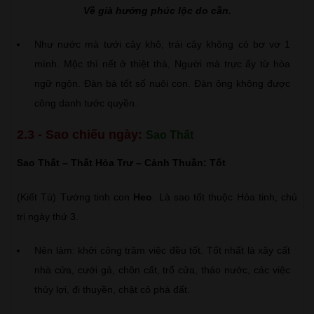
Về già hưởng phúc lộc do cần.
Như nước mà tưới cây khô, trái cây không có bơ vơ 1
mình. Mộc thì nết ở thiệt thà, Người mà trực ấy từ hòa
ngữ ngôn. Đàn bà tốt số nuôi con. Đàn ông không được
công danh tước quyền.
2.3 - Sao chiếu ngày:
Sao Thất
Sao Thất – Thất Hỏa Trư – Cảnh Thuần: Tốt
(Kiết Tú) Tướng tinh con
Heo
. Là sao tốt thuộc Hỏa tinh, chủ
trị ngày thứ 3.
Nên làm: khởi công trăm việc đều tốt. Tốt nhất là xây cất
nhà cửa, cưới gả, chôn cất, trổ cửa, tháo nước, các việc
thủy lợi, đi thuyền, chặt cỏ phá đất.