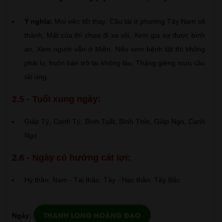
Ý nghĩa:
Mọi việc tốt thay, Cầu tài ở phương Tây Nam sẽ
thành, Mất của thì chưa đi xa xôi, Xem gia sự được bình
an, Xem người vẫn ở Miền. Nếu xem bệnh tật thì không
phải lo, buôn bán trở lại không lâu, Tháng giêng mưu cầu
tất ứng.
2.5 - Tuổi xung ngày:
Giáp Tý, Canh Tý, Bính Tuất, Bính Thìn, Giáp Ngọ, Canh
Ngọ
2.6 - Ngày có hướng cát lợi:
Hỷ thần: Nam - Tài thần: Tây - Hạc thần: Tây Bắc
THANH LONG HOÀNG ĐẠO
Ngày: