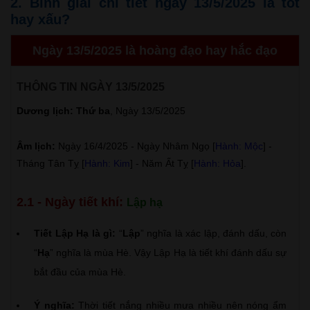
2. Bình giải chi tiết ngày 13/5/2025 là tốt
hay xấu?
Ngày 13/5/2025 là hoàng đạo hay hắc đạo
THÔNG TIN NGÀY 13/5/2025
Dương lịch: Thứ ba
, Ngày 13/5/2025
Âm lịch:
Ngày 16/4/2025 - Ngày Nhâm Ngọ [
Hành: Mộc
] -
Tháng Tân Tỵ [
Hành: Kim
] - Năm Ất Tỵ [
Hành: Hỏa
].
2.1 - Ngày tiết khí:
Lập hạ
Tiết Lập Hạ là gì:
“
Lập
” nghĩa là xác lập, đánh dấu, còn
“
Hạ
” nghĩa là mùa Hè. Vậy Lập Hạ là tiết khí đánh dấu sự
bắt đầu của mùa Hè.
Ý nghĩa:
Thời tiết nắng nhiều mưa nhiều nên nóng ẩm