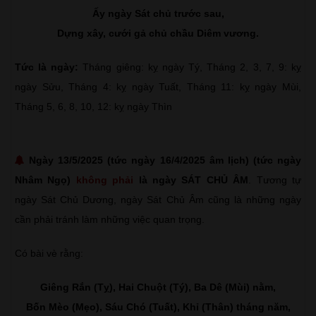
Ấy ngày Sát chủ trước sau,
Dựng xây, cưới gả chủ chầu Diêm vương.
Tức là ngày:
Tháng giêng: kỵ ngày Tý, Tháng 2, 3, 7, 9: kỵ
ngày Sửu, Tháng 4: kỵ ngày Tuất, Tháng 11: kỵ ngày Mùi,
Tháng 5, 6, 8, 10, 12: kỵ ngày Thìn
Ngày 13/5/2025 (tức ngày 16/4/2025 âm lịch) (tức ngày
Nhâm Ngọ)
không phải
là ngày SÁT CHỦ ÂM
. Tương tự
ngày Sát Chủ Dương, ngày Sát Chủ Âm cũng là những ngày
cần phải tránh làm những việc quan trọng.
Có bài vè rằng:
Giêng Rắn (Tỵ), Hai Chuột (Tý), Ba Dê (Mùi) nằm,
Bốn Mèo (Mẹo), Sáu Chó (Tuất), Khỉ (Thân) tháng năm,