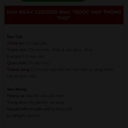
Xem NGÀY 13/5/2025 theo "NGỌC HẠP THÔNG
THƯ"
Sao Cát:
Thiên ân
:
Tốt mọi việc.
Thánh tâm
:
Tốt mọi việc, nhất là cầu phúc, tế tự.
U vi tinh
:
Tốt mọi việc.
Quan nhật
:
Tốt mọi việc.
Thanh long
:
Có lợi cho việc tiến tới, làm việc gì cũng thành,
cầu gì được nấy.
Sao Hung:
Hoàng sa
:
Xấu đối với xuất hành.
Trùng phục
:
Kỵ giá thú, an táng.
Nguyệt kiến chuyển sát
:
Kỵ động thổ.
Ly sàng
:
Kỵ giá thú.