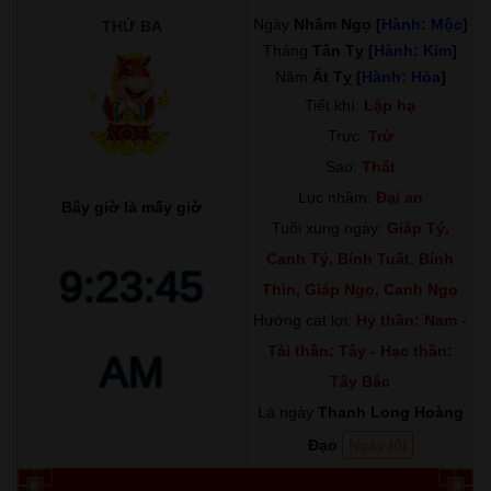
Ngày
Nhâm Ngọ [
Hành: Mộc
]
THỨ BA
Tháng
Tân Tỵ [
Hành: Kim
]
Năm
Ất Tỵ [
Hành: Hỏa
]
Tiết khí:
Lập hạ
Trực:
Trừ
Sao:
Thất
Lục nhâm:
Đại an
Bây giờ là mấy giờ
Tuổi xung ngày:
Giáp Tý,
Canh Tý, Bính Tuất, Bính
9:23:46
Thìn, Giáp Ngọ, Canh Ngọ
Hướng cát lợi:
Hỷ thần: Nam -
Tài thần: Tây - Hạc thần:
AM
Tây Bắc
Là ngày
Thanh Long Hoàng
Đạo
Ngày tốt