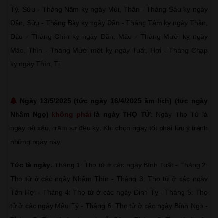
Tý, Sửu - Tháng Năm kỵ ngày Mùi, Thân - Tháng Sáu kỵ ngày
Dần, Sửu - Tháng Bảy kỵ ngày Dần - Tháng Tám kỵ ngày Thân,
Dậu - Tháng Chín kỵ ngày Dần, Mão - Tháng Mười kỵ ngày
Mão, Thìn - Tháng Mười một kỵ ngày Tuất, Hợi - Tháng Chạp
kỵ ngày Thìn, Tị.
Ngày 13/5/2025 (tức ngày 16/4/2025 âm lịch) (tức ngày
Nhâm Ngọ)
không phải
là ngày THỌ TỬ
: Ngày Thọ Tử là
ngày rất xấu, trăm sự đều kỵ. Khi chọn ngày tốt phải lưu ý tránh
những ngày này.
Tức là ngày:
Tháng 1: Thọ tử ở các ngày Bính Tuất - Tháng 2:
Thọ tử ở các ngày Nhâm Thìn - Tháng 3: Thọ tử ở các ngày
Tân Hợi - Tháng 4: Thọ tử ở các ngày Đinh Tỵ - Tháng 5: Thọ
tử ở các ngày Mậu Tý - Tháng 6: Thọ tử ở các ngày Bính Ngọ -