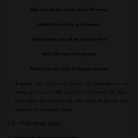
Mất của thì kịp tìm do Khôn Phương
Hành Nhân trở lại quê hương,
Trên đường giao tế lợi thường về ta
Mưu Cầu mọi sự hợp hòa,
Bệnh họa cẩu khẩn ắt là giảm thuyên
Ý nghĩa:
Tiểu Cát là quẻ tốt tươi, có người đem tin vui
mừng lại cho mình, Mất của thì tìm ở Phương Tây Nam,
Hành Nhân thì người trở về, Xem bệnh tật thì cầu trời,
cúng bái thì mới thuyên giảm.
2.5 - Tuổi xung ngày:
Giáp Tuất, Mậu Tuất, Giáp Thìn