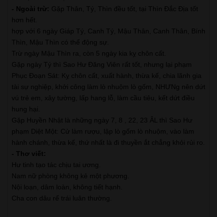
- Ngoài trừ:
Gặp Thân, Tý, Thìn đều tốt, tại Thìn Đắc Địa tốt
hơn hết.
hợp với 6 ngày Giáp Tý, Canh Tý, Mậu Thân, Canh Thân, Bính
Thìn, Mậu Thìn có thể động sự.
Trừ ngày Mậu Thìn ra, còn 5 ngày kia kỵ chôn cất.
Gặp ngày Tý thì Sao Hư Đăng Viên rất tốt, nhưng lại phạm
Phục Đoạn Sát: Kỵ chôn cất, xuất hành, thừa kế, chia lãnh gia
tài sự nghiệp, khởi công làm lò nhuộm lò gốm, NHƯNg nên dứt
vú trẻ em, xây tường, lấp hang lỗ, làm cầu tiêu, kết dứt điều
hung hại.
Gặp Huyền Nhật là những ngày 7, 8 , 22, 23 ÂL thì Sao Hư
phạm Diệt Một: Cử làm rượu, lập lò gốm lò nhuộm, vào làm
hành chánh, thừa kế, thứ nhất là đi thuyền ắt chẳng khỏi rủi ro.
- Thơ viết:
Hư tinh tạo tác chịu tai ương.
Nam nữ phòng không kẻ một phương.
Nội loạn, dâm loàn, không tiết hạnh.
Cha con dâu rể trái luân thường.