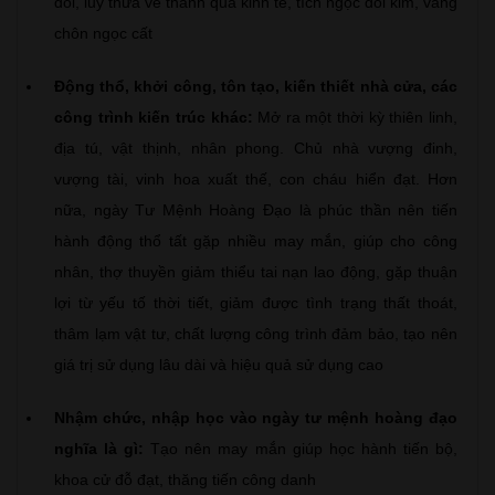
đôi, lũy thừa về thành quả kinh tế, tích ngọc dôi kim, vàng
chôn ngọc cất
Động thổ, khởi công, tôn tạo, kiến thiết nhà cửa, các
công trình kiến trúc khác:
Mở ra một thời kỳ thiên linh,
địa tú, vật thịnh, nhân phong. Chủ nhà vượng đinh,
vượng tài, vinh hoa xuất thế, con cháu hiển đạt. Hơn
nữa, ngày Tư Mệnh Hoàng Đạo là phúc thần nên tiến
hành động thổ tất gặp nhiều may mắn, giúp cho công
nhân, thợ thuyền giảm thiểu tai nạn lao động, gặp thuận
lợi từ yếu tố thời tiết, giảm được tình trạng thất thoát,
thâm lạm vật tư, chất lượng công trình đảm bảo, tạo nên
giá trị sử dụng lâu dài và hiệu quả sử dụng cao
Nhậm chức, nhập học vào ngày tư mệnh hoàng đạo
nghĩa là gì:
Tạo nên may mắn giúp học hành tiến bộ,
khoa cử đỗ đạt, thăng tiến công danh