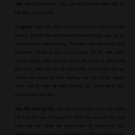
“
Hạ
” nghĩa là mùa Hè. Vậy Lập Hạ là tiết khí đánh dấu sự
bắt đầu của mùa Hè.
Ý nghĩa:
Thời tiết nắng nhiều mưa nhiều nên nóng ẩm
liên tục. Đây là điều kiện thuậ lợi cho vi khuẩn, sâu bọ, cỏ
dại phát triển nhanh chóng. Thời gian này cây trồng cũng
phát triển, chuẩn bị vào vụ thu hoạch. Do đó, nên chăm
sóc kỹ lưỡng, bảo vệ mùa màng để tránh bị côn trùng
phá hoại, nên làm cỏ để tránh việc chúng mọc lây lan
chiếm ánh sáng và dinh dưỡng của cây trồng. Người
chăn nuôi thì nên vệ sinh chuồng trại, tránh bệnh dịch
cho gia súc, gia cầm.
Vào tiết khí Lập Hạ
, ngư dân có thể đẩy mạnh việc đánh
bắt thủy hải sản, vì trong thời điểm này sự sinh sôi, phát
triển của các động vật dưới nước rất mạnh mẽ. Tuy
nhiên, thời gian này mưa rất nhiều, có thể có bão lớn nên