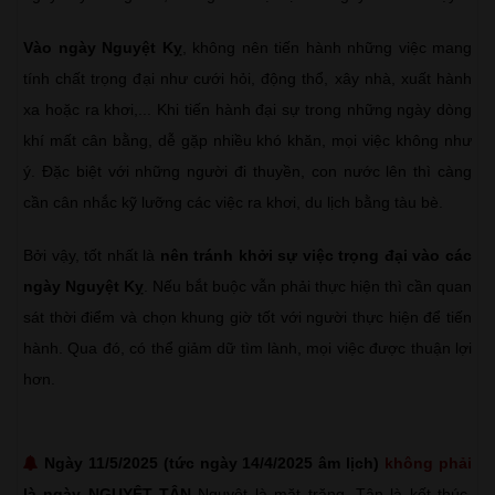
Vào ngày Nguyệt Kỵ
, không nên tiến hành những việc mang
tính chất trọng đại như cưới hỏi, động thổ, xây nhà, xuất hành
xa hoặc ra khơi,... Khi tiến hành đại sự trong những ngày dòng
khí mất cân bằng, dễ gặp nhiều khó khăn, mọi việc không như
ý. Đặc biệt với những người đi thuyền, con nước lên thì càng
cần cân nhắc kỹ lưỡng các việc ra khơi, du lịch bằng tàu bè.
Bởi vậy, tốt nhất là
nên tránh khởi sự việc trọng đại vào các
ngày Nguyệt Kỵ
. Nếu bắt buộc vẫn phải thực hiện thì cần quan
sát thời điểm và chọn khung giờ tốt với người thực hiện để tiến
hành. Qua đó, có thể giảm dữ tìm lành, mọi việc được thuận lợi
hơn.
Ngày 11/5/2025 (tức ngày 14/4/2025 âm lịch)
không phải
là ngày NGUYỆT TẬN
Nguyệt là mặt trăng. Tận là kết thúc,