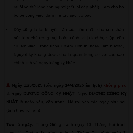
muội và thử lòng con người (nếu ai gặp phải). Làm cho họ
bỏ bê công việc, đam mê tửu sắc, cờ bạc.
Đây cũng là lời khuyên răn của tiền nhân cho con cháu
nên làm chủ trong mọi hoàn cảnh, chịu khó học tập, cần
cù làm việc. Trong khoa Chiêm Tinh thì ngày Tam nương,
Nguyệt kỵ không được cho là quan trọng so với các sao
chính tinh và ngày kiêng kỵ khác.
Ngày 11/5/2025 (tức ngày 14/4/2025 âm lịch)
không phải
là ngày DƯƠNG CÔNG KỴ NHẬT
. Ngày
DƯƠNG CÔNG KỴ
NHẬT
là ngày xấu, cần tránh. Nó rơi vào các ngày như sau
(tính theo lịch âm):
Tức là ngày:
Tháng Giêng tránh ngày 13, Tháng Hai tránh
ngày 11, Tháng Ba tránh ngày 9, Tháng Tư tránh ngày 7,