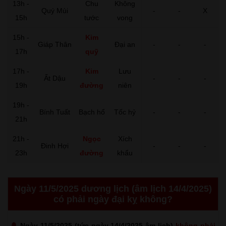
13h -
Chu
Không
Quý Mùi
-
-
X
15h
tước
vong
15h -
Kim
Giáp Thân
Đại an
-
-
-
17h
quỹ
17h -
Kim
Lưu
Ất Dậu
-
-
-
19h
đường
niên
19h -
Bính Tuất
Bạch hổ
Tốc hỷ
-
-
-
21h
21h -
Ngọc
Xích
Đinh Hợi
-
-
-
23h
đường
khẩu
Ngày 11/5/2025 dương lịch (âm lịch 14/4/2025)
có phải ngày đại kỵ không?
Ngày 11/5/2025 (tức ngày 14/4/2025 âm lịch)
không phải