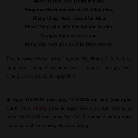
Nắng Hè Bốn, Chó (Tuất) sủa dai,
Sang qua Mười một cội cây Dê (Mùi) nằm,
Tháng Chạp, Mười, Sáu, Tám, Năm,
Rồng (Thìn) nằm biển bắc bặt tăm ba đào,
Ấy ngày Sát chủ trước sau,
Dựng xây, cưới gả chủ chầu Diêm vương.
Tức là ngày:
Tháng giêng: kỵ ngày Tý, Tháng 2, 3, 7, 9: kỵ
ngày Sửu, Tháng 4: kỵ ngày Tuất, Tháng 11: kỵ ngày Mùi,
Tháng 5, 6, 8, 10, 12: kỵ ngày Thìn
Ngày 11/5/2025 (tức ngày 14/4/2025 âm lịch) (tức ngày
Canh Thìn)
không phải
là ngày SÁT CHỦ ÂM
. Tương tự
ngày Sát Chủ Dương, ngày Sát Chủ Âm cũng là những ngày
cần phải tránh làm những việc quan trọng.