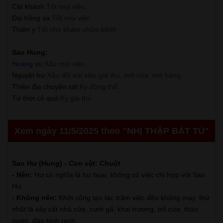
Cát khánh
:
Tốt mọi việc.
Đại hồng sa
:
Tốt mọi việc.
Thiên y
:
Tốt cho khám chữa bệnh
Sao Hung:
Hoang vu
:
Xấu mọi việc.
Nguyệt hư
:
Xấu đối với việc giá thú, mở cửa, mở hàng.
Thiên địa chuyển sát
:
Kỵ động thổ.
Tứ thời cô quả
:
Kỵ giá thú.
Xem ngày 11/5/2025 theo "NHỊ THẬP BÁT TÚ"
Sao Hư (Hung) - Con vật: Chuột
- Nên:
Hư có nghĩa là hư hoại, không có việc chi hợp với Sao
Hư.
- Không nên:
Khởi công tạo tác trăm việc đều không may, thứ
nhất là xây cất nhà cửa, cưới gã, khai trương, trổ cửa, tháo
nước, đào kinh rạch.