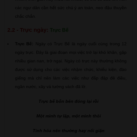
các ngư dân cần hết sức chú ý an toàn, neo đậu thuyền
chắc chắn.
2.2 - Trực ngày:
Trực Bế
Trực Bế:
Ngày có Trực Bế là ngày cuối cùng trong 12
ngày trực. Đây là giai đoạn mọi việc trở lại khó khăn, gặp
nhiều gian nan, trở ngại. Ngày có trực này thường không
được sử dụng cho các việc nhậm chức, khiếu kiện, đào
giếng mà chỉ nên làm các việc như đắp đập đê điều,
ngăn nước, xây vá tường vách đã lở.
Trực bế bốn bên đóng lại rồi
Một mình tự lập, một mình thôi
Tính hỏa nên thường hay nổi giận