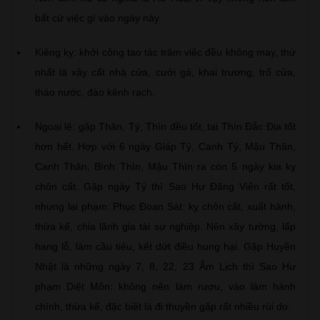
bất cứ việc gì vào ngày này.
Kiêng kỵ: khởi công tạo tác trăm việc đều không may, thứ
nhất là xây cất nhà cửa, cưới gả, khai trương, trổ cửa,
tháo nước, đào kênh rạch.
Ngoại lệ: gặp Thân, Tý, Thìn đều tốt, tại Thìn Đắc Địa tốt
hơn hết. Hợp với 6 ngày Giáp Tý, Canh Tý, Mậu Thân,
Canh Thân, Bình Thìn, Mậu Thìn ra còn 5 ngày kia kỵ
chôn cất. Gặp ngày Tý thì Sao Hư Đăng Viên rất tốt,
nhưng lại phạm: Phục Đoạn Sát: kỵ chôn cất, xuất hành,
thừa kế, chia lãnh gia tài sự nghiệp. Nên xây tường, lấp
hang lỗ, làm cầu tiêu, kết dứt điều hung hại. Gặp Huyền
Nhật là những ngày 7, 8, 22, 23 Âm Lịch thì Sao Hư
phạm Diệt Môn: không nên làm rượu, vào làm hành
chính, thừa kế, đặc biệt là đi thuyền gặp rất nhiều rủi do.