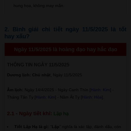
hung họa, không may mắn.
2. Bình giải chi tiết ngày 11/5/2025 là tốt
hay xấu?
Ngày 11/5/2025 là hoàng đạo hay hắc đạo
THÔNG TIN NGÀY 11/5/2025
Dương lịch: Chủ nhật
, Ngày 11/5/2025
Âm lịch:
Ngày 14/4/2025 - Ngày Canh Thìn [
Hành: Kim
] -
Tháng Tân Tỵ [
Hành: Kim
] - Năm Ất Tỵ [
Hành: Hỏa
].
2.1 - Ngày tiết khí:
Lập hạ
Tiết Lập Hạ là gì:
“
Lập
” nghĩa là xác lập, đánh dấu, còn