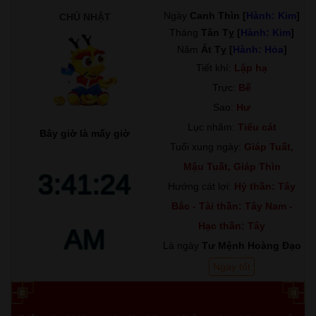
Ngày
Canh Thìn [
Hành: Kim
]
CHỦ NHẬT
Tháng
Tân Tỵ [
Hành: Kim
]
Năm
Ất Tỵ [
Hành: Hỏa
]
Tiết khí:
Lập hạ
Trực:
Bế
Sao:
Hư
Lục nhâm:
Tiểu cát
Bây giờ là mấy giờ
Tuổi xung ngày:
Giáp Tuất,
Mậu Tuất, Giáp Thìn
3:41:25
Hướng cát lợi:
Hỷ thần: Tây
Bắc - Tài thần: Tây Nam -
Hạc thần: Tây
AM
Là ngày
Tư Mệnh Hoàng Đạo
Ngày tốt