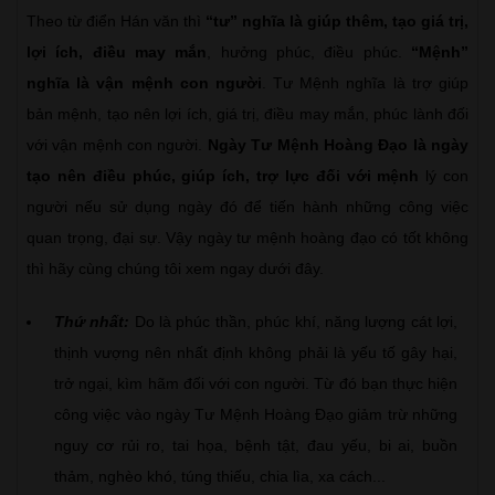
Theo từ điển Hán văn thì
“tư” nghĩa là giúp thêm, tạo giá trị,
lợi ích, điều may mắn
, hưởng phúc, điều phúc.
“Mệnh”
nghĩa là vận mệnh con người
. Tư Mệnh nghĩa là trợ giúp
bản mệnh, tạo nên lợi ích, giá trị, điều may mắn, phúc lành đối
với vận mệnh con người.
Ngày Tư Mệnh Hoàng Đạo là ngày
tạo nên điều phúc, giúp ích, trợ lực đối với mệnh
lý con
người nếu sử dụng ngày đó để tiến hành những công việc
quan trọng, đại sự. Vậy ngày tư mệnh hoàng đạo có tốt không
thì hãy cùng chúng tôi xem ngay dưới đây.
Thứ nhất:
Do là phúc thần, phúc khí, năng lượng cát lợi,
thịnh vượng nên nhất định không phải là yếu tố gây hại,
trở ngại, kìm hãm đối với con người. Từ đó bạn thực hiện
công việc vào ngày Tư Mệnh Hoàng Đạo giảm trừ những
nguy cơ rủi ro, tai họa, bệnh tật, đau yếu, bi ai, buồn
thảm, nghèo khó, túng thiếu, chia lìa, xa cách...