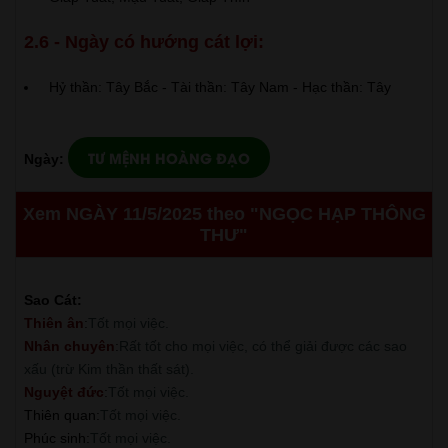
2.6 - Ngày có hướng cát lợi:
Hỷ thần: Tây Bắc - Tài thần: Tây Nam - Hạc thần: Tây
TƯ MỆNH HOÀNG ĐẠO
Ngày:
Xem NGÀY 11/5/2025 theo "NGỌC HẠP THÔNG
THƯ"
Sao Cát:
Thiên ân
:
Tốt mọi việc.
Nhân chuyên
:
Rất tốt cho mọi việc, có thể giải được các sao
xấu (trừ Kim thần thất sát).
Nguyệt đức
:
Tốt mọi việc.
Thiên quan
:
Tốt mọi việc.
Phúc sinh
:
Tốt mọi việc.