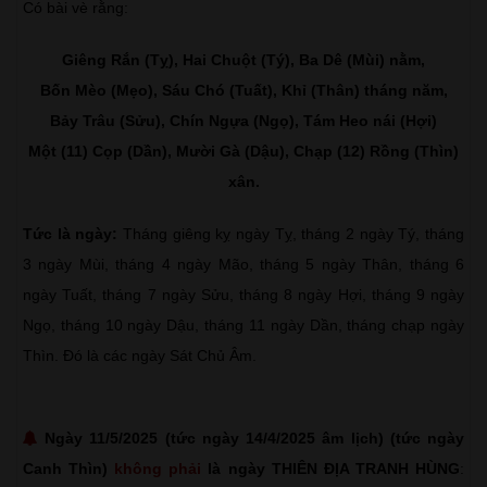
Có bài vè rằng:
Giêng Rắn (Tỵ), Hai Chuột (Tý), Ba Dê (Mùi) nằm,
Bốn Mèo (Mẹo), Sáu Chó (Tuất), Khỉ (Thân) tháng năm,
Bảy Trâu (Sửu), Chín Ngựa (Ngọ), Tám Heo nái (Hợi)
Một (11) Cọp (Dần), Mười Gà (Dậu), Chạp (12) Rồng (Thìn)
xân.
Tức là ngày:
Tháng giêng kỵ ngày Tỵ, tháng 2 ngày Tý, tháng
3 ngày Mùi, tháng 4 ngày Mão, tháng 5 ngày Thân, tháng 6
ngày Tuất, tháng 7 ngày Sửu, tháng 8 ngày Hợi, tháng 9 ngày
Ngọ, tháng 10 ngày Dậu, tháng 11 ngày Dần, tháng chạp ngày
Thìn. Đó là các ngày Sát Chủ Âm.
Ngày 11/5/2025 (tức ngày 14/4/2025 âm lịch) (tức ngày
Canh Thìn)
không phải
là ngày THIÊN ĐỊA TRANH HÙNG
: