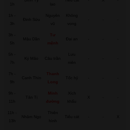
1h
lao
1h -
Nguyên
Không
Đinh Sửu
-
-
-
3h
vũ
vong
3h -
Tư
Mậu Dần
Đại an
-
-
-
5h
mệnh
5h -
Lưu
Kỷ Mão
Câu trần
-
-
-
7h
niên
7h -
Thanh
Canh Thìn
Tốc hỷ
-
-
-
9h
Long
9h -
Minh
Xích
Tân Tị
X
-
-
11h
đường
khẩu
11h -
Thiên
Nhâm Ngọ
Tiểu cát
-
-
X
13h
hình