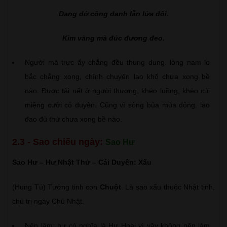
Dang dở công danh lẫn lứa đôi.
Kim vàng mà đúc đương đeo.
Người mà trực ấy chẳng đều thung dung. lòng nam lo
bắc chẳng xong, chính chuyên lao khổ chưa xong bề
nào. Được tài nết ở người thương, khéo luồng, khéo cúi
miệng cười có duyên. Cũng vì sòng bủa mùa đông. lao
đao đủ thứ chưa xong bề nào.
2.3 - Sao chiếu ngày:
Sao Hư
Sao Hư – Hư Nhật Thử – Cái Duyên: Xấu
(Hung Tú) Tướng tinh con
Chuột
. Là sao xấu thuộc Nhật tinh,
chủ trị ngày Chủ Nhật.
Nên làm: hư có nghĩa là Hư Hoại vì vậy không nên làm