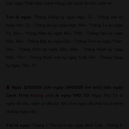
Các ngày Thiên Địa Tranh Hùng cần tránh ăn hỏi, cưới xin:
Tức là ngày:
Tháng Giêng kỵ ngày Ngọ, Tý - Tháng Hai kỵ
ngày Hợi, Tý - Tháng Ba kỵ ngày Ngọ, Mùi - Tháng Tư kỵ ngày
Tý, Sửu - Tháng Năm kỵ ngày Mùi, Thân - Tháng Sáu kỵ ngày
Dần, Sửu - Tháng Bảy kỵ ngày Dần - Tháng Tám kỵ ngày Thân,
Dậu - Tháng Chín kỵ ngày Dần, Mão - Tháng Mười kỵ ngày
Mão, Thìn - Tháng Mười một kỵ ngày Tuất, Hợi - Tháng Chạp
kỵ ngày Thìn, Tị.
Ngày 11/5/2025 (tức ngày 14/4/2025 âm lịch) (tức ngày
Canh Thìn)
không phải
là ngày THỌ TỬ
: Ngày Thọ Tử là
ngày rất xấu, trăm sự đều kỵ. Khi chọn ngày tốt phải lưu ý tránh
những ngày này.
Tức là ngày:
Tháng 1: Thọ tử ở các ngày Bính Tuất - Tháng 2: