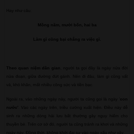
Hay như câu:
Mồng năm, mười bốn, hai ba
Làm gì cũng bại chẳng ra việc gì.
Theo quan niệm dân gian
, người ta gọi đây là ngày nửa đời
nửa đoạn, giữa đường đứt gánh. Nên đi đâu, làm gì cũng vất
vả, khó khăn, mất nhiều công sức và tiền bạc.
Ngoài ra, vào những ngày này, người ta cũng gọi là ngày '
con
nước'
. Vào các ngày trên, triều cường xuất hiện. Điều này dễ
sinh ra những dòng hải lưu bất thường gây nguy hiểm cho
thuyền bè. Trên cơ sở đó, người ta cũng tránh ra khơi và những
ngày này. Đồng thời, không khởi đại sự vào ngày xấu như vậy.