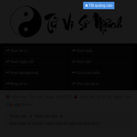
Tắt quảng cáo
Xem tử vi
Xem tuổi
Xem ngày tốt
Xem bói
Xem phong thuỷ
Lịch vạn niên
Blog tử vi
Tra cứu tử vi
Hôm nay: Thứ hai, Ngày 10/8/2026
Theo dõi Tử Vi Số Mệnh trên
Trang chủ
Ngày tốt xấu
Xem ngày 11 tháng 5 năm 2025 là ngày tốt hay xấu?