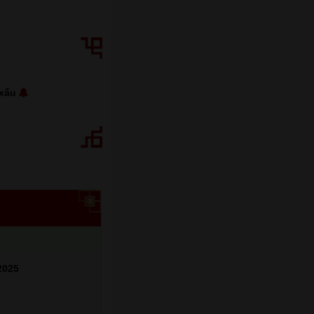
 xấu
2025