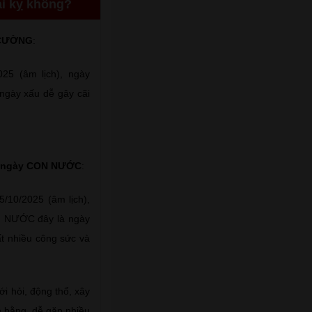
ại kỵ không?
 CƯỜNG
:
25 (âm lịch), ngày
ngày xấu dễ gây cãi
y ngày CON NƯỚC
:
/10/2025 (âm lịch),
ON NƯỚC đây là ngày
ất nhiều công sức và
i hỏi, động thổ, xây
n bằng, dễ gặp nhiều