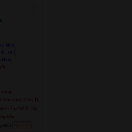
1
h: Mộc
]
nh: Thổ
]
: Hỏa
]
yết
 vong
, Đinh Hợi, Đinh Tị
am - Tài thần: Tây
ông Bắc
g Đạo
Ngày tốt