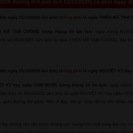
2025 dương lịch (âm lịch 21/10/2025) có phải ngày đ
tức ngày 21/10/2025 âm lịch)
không phải
là ngày THIÊN MÃ TAM
N MÃ TAM CƯỜNG trong tháng 10 âm lịch:
ngày mồng 8/10/20
ịch) và 28/10/2025 (âm lịch) là ngày THIÊN MÃ TAM CƯỜNG, đây là 
tức ngày 21/10/2025 âm lịch)
không phải
là ngày NGUYỆT KỴ ha
T KỴ hay ngày CON NƯỚC trong tháng 10 âm lịch:
ngày mồng 5
(âm lịch) và 23/10/2025 (âm lịch) là ngày NGUYỆT KỴ hay ngày C
, giữa đường đứt gánh. Nên đi đâu, làm gì cũng vất vả, khó khăn, m
t Kỵ
, không nên tiến hành những việc mang tính chất trọng đại như cướ
 hoặc ra khơi. Khi tiến hành đại sự trong những ngày dòng khí mất câ