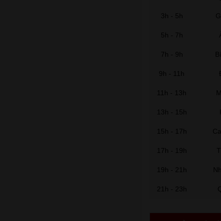
3h - 5h
G
5h - 7h
7h - 9h
B
9h - 11h
11h - 13h
M
13h - 15h
15h - 17h
Ca
17h - 19h
T
19h - 21h
Nh
21h - 23h
Q