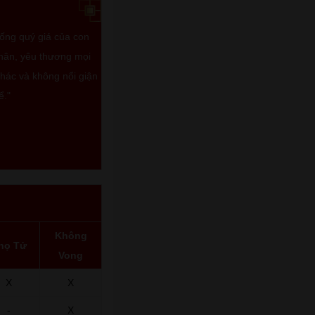
sống quý giá của con
thân, yêu thương mọi
khác và không nổi giận
ể."
Không
họ Tử
Vong
X
X
-
X