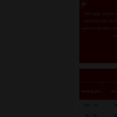
"Mỗi ngày, khi bạn 
người và mình sẽ kh
người và đạt được nhữ
vớ
Khung giờ
Gi
23h - 1h
N
1h - 3h
Q