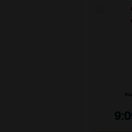
Bây
9: