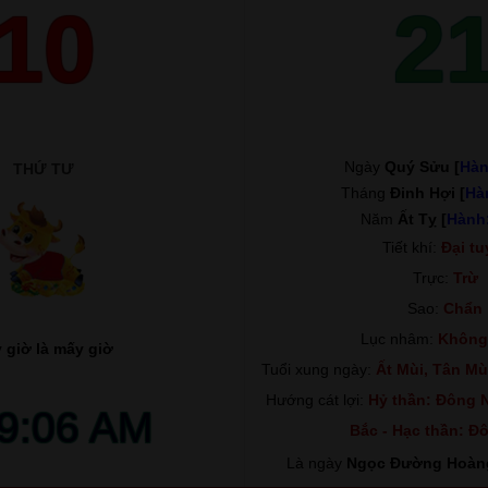
10
2
Ngày
Quý Sửu [
Hàn
THỨ TƯ
Tháng
Đinh Hợi [
Hà
Năm
Ất Tỵ [
Hành
Tiết khí:
Đại tu
Trực:
Trừ
Sao:
Chẩn
Lục nhâm:
Không
 giờ là mấy giờ
Tuổi xung ngày:
Ất Mùi, Tân Mùi
Hướng cát lợi:
Hỷ thần: Đông N
09:07 AM
Bắc - Hạc thần: Đ
Là ngày
Ngọc Đường Hoàn