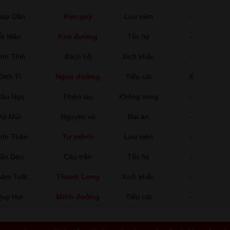
iáp Dần
Kim quỹ
Lưu niên
-
Ất Mão
Kim đường
Tốc hỷ
-
ính Thìn
Bạch hổ
Xích khẩu
-
Đinh Tị
Ngọc đường
Tiểu cát
X
ậu Ngọ
Thiên lao
Không vong
-
Kỷ Mùi
Nguyên vũ
Đại an
-
nh Thân
Tư mệnh
Lưu niên
-
ân Dậu
Câu trần
Tốc hỷ
-
âm Tuất
Thanh Long
Xích khẩu
-
uý Hợi
Minh đường
Tiểu cát
-