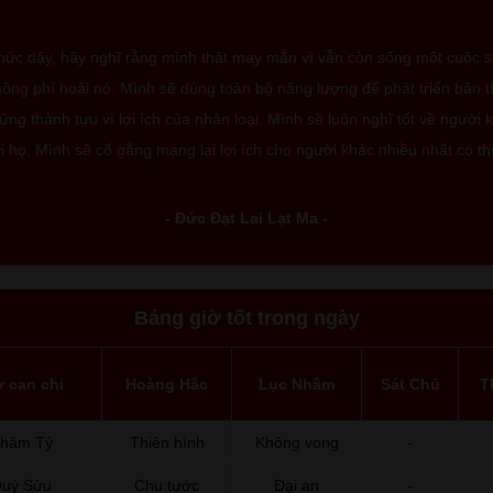
thức dậy, hãy nghĩ rằng mình thật may mắn vì vẫn còn sống một cuộc 
ông phí hoài nó. Mình sẽ dùng toàn bộ năng lượng để phát triển bản 
ng thành tựu vì lợi ích của nhân loại. Mình sẽ luôn nghĩ tốt về người 
i họ. Mình sẽ cố gắng mang lại lợi ích cho người khác nhiều nhất có th
- Đức Đạt Lai Lạt Ma -
Bảng giờ tốt trong ngày
ờ can chi
Hoàng Hắc
Lục Nhâm
Sát Chủ
T
hâm Tý
Thiên hình
Không vong
-
uý Sửu
Chu tước
Đại an
-