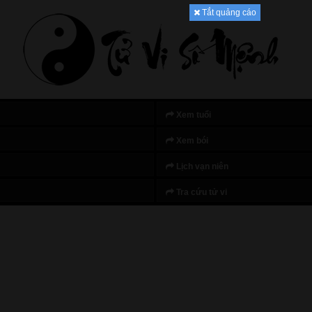
Tắt quảng cáo
Xem tuổi
Xem bói
Lịch vạn niên
Tra cứu tử vi