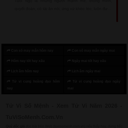
Tuổi Ngọ là những người mạnh mẽ, thông minh,
quyết đoán, có tài ăn nói, ứng xử khéo léo, luôn được
mọi người yêu thương và quý mến. Người tuổi Ngọ
được sao Tử Vi chiếu mệnh nên vô cùng tốt số, làm
việc gì cũng đều thành công, may mắn, có quý nhân
phù trợ và giúp đỡ.
Con số may mắn hôm nay
Con số may mắn ngày mai
Hôm nay tốt hay xấu
Ngày mai tốt hay xấu
Lịch âm hôm nay
Lịch âm ngày mai
Tử vi cung hoàng đạo hôm
Tử vi cung hoàng đạo ngày
nay
mai
Tử Vi Số Mệnh - Xem Tử Vi Năm 2026 -
TuViSoMenh.Com.Vn
Quý độc giả
đọc bài trên Web (tuvisomenh.com.vn) nếu thấy hay, đừng tiếc