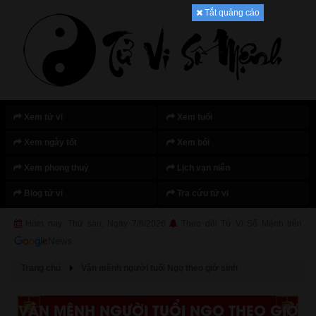
Tắt quảng cáo
Xem tử vi
Xem tuổi
Xem ngày tốt
Xem bói
Xem phong thuỷ
Lịch vạn niên
Blog tử vi
Tra cứu tử vi
Hôm nay: Thứ sáu, Ngày 7/8/2026
Theo dõi Tử Vi Số Mệnh trên
Trang chủ
Vận mệnh người tuổi Ngọ theo giờ sinh
VẬN MỆNH NGƯỜI TUỔI NGỌ THEO GIỜ