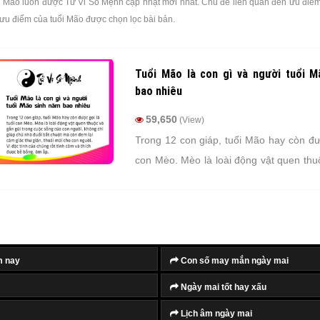
 Mão luôn được Tử Vi Số Mệnh cập nhật mới nhất. Chủ đề liên quan đến ưu điểm
 ưu điểm của tuổi Mão được chọn lọc bài bản.
Tuổi Mão là con gì và người tuổi 
bao nhiêu
59,650
(View)
Trong 12 con giáp, tuổi Mão hay còn đượ
con Mèo. Mèo là loài động vật quen thu
trong cuộc sống của con người, không 
nhà đuổi bắt chuột mà còn đem lại cảm g
thoải mái cho con người. Vì đặc tính 
tình cảm và thích được bế bồng, ôm ấp.
m nay
Con số may mắn ngày mai
Ngày mai tốt hay xấu
Lịch âm ngày mai