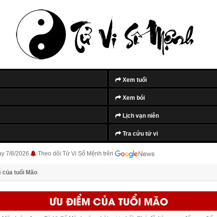
Xem tuổi
Xem bói
Lịch vạn niên
Tra cứu tử vi
ày 7/8/2026
Theo dõi Tử Vi Số Mệnh trên
 của tuổi Mão
ƯU ĐIỂM CỦA TUỔI MÃO