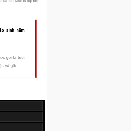
 của tuổi Mão là tập hợp
Mão sinh năm
c gọi là tuổi
ộc và gần gũi
chỉ giúp chủ
iác thư giãn,
của chúng rất