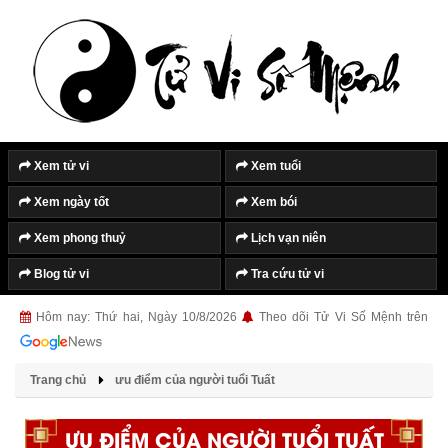
Xem tử vi
Xem tuổi
Xem ngày tốt
Xem bói
Xem phong thuỷ
Lịch vạn niên
Blog tử vi
Tra cứu tử vi
Hôm nay: Thứ hai, Ngày 10/8/2026
Theo dõi Tử Vi Số Mệnh trên
Trang chủ
ưu điểm của người tuổi Tuất
ƯU ĐIỂM CỦA NGƯỜI TUỔI TUẤT