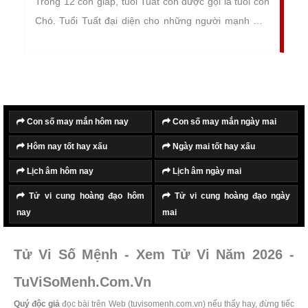
Trong 12 con giáp, tuổi Tuất còn được gọi là tuổi con
Chó. Tuổi Tuất đại diện cho những người mạnh mẽ,
dũng cảm và kiên cường, có tố chất của người lãnh
đạo, chỉ huy tài ba, xuất chúng.
Con số may mắn hôm nay
Con số may mắn ngày mai
Hôm nay tốt hay xấu
Ngày mai tốt hay xấu
Lịch âm hôm nay
Lịch âm ngày mai
Tử vi cung hoàng đạo hôm
Tử vi cung hoàng đạo ngày
nay
mai
Tử Vi Số Mệnh - Xem Tử Vi Năm 2026 -
TuViSoMenh.Com.Vn
Quý độc giả
đọc bài trên Web (tuvisomenh.com.vn) nếu thấy hay, đừng tiếc