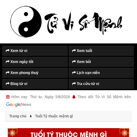
Xem tử vi
Xem tuổi
Xem ngày tốt
Xem bói
Xem phong thuỷ
Lịch vạn niên
Blog tử vi
Tra cứu tử vi
Hôm nay: Thứ tư, Ngày 5/8/2026
Theo dõi Tử Vi Số Mệnh trên
Trang chủ
Tuổi Tý thuộc mệnh gì
TUỔI TÝ THUỘC MỆNH GÌ