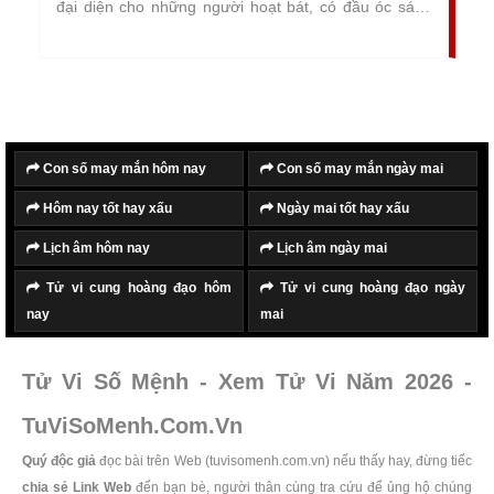
đại diện cho những người hoạt bát, có đầu óc sáng
tạo, ứng xử khéo léo, luôn đúng giờ và đúng hẹn, có
tố chất của nhà lãnh đạo tài ba.
Con số may mắn hôm nay
Con số may mắn ngày mai
Hôm nay tốt hay xấu
Ngày mai tốt hay xấu
Lịch âm hôm nay
Lịch âm ngày mai
Tử vi cung hoàng đạo hôm
Tử vi cung hoàng đạo ngày
nay
mai
Tử Vi Số Mệnh - Xem Tử Vi Năm 2026 -
TuViSoMenh.Com.Vn
Quý độc giả
đọc bài trên Web (tuvisomenh.com.vn) nếu thấy hay, đừng tiếc
chia sẻ Link Web
đến bạn bè, người thân cùng tra cứu để ủng hộ chúng