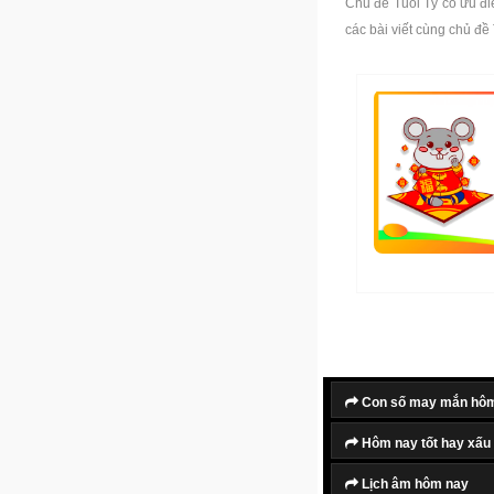
Chủ đề Tuổi Tý có ưu đi
các bài viết cùng chủ đề
Con số may mắn hô
Hôm nay tốt hay xấu
Lịch âm hôm nay