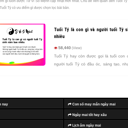
ểm gì luôn được Tử Vi Số Mệnh cập nhật mới nhất. Chủ đề liên quan đến Tuổi Tý 
 Tuổi Tý có ưu điểm gì được chọn lọc bài bản.
Tuổi Tý là con gì và người tuổi Tý 
nhiêu
58,440
(View)
Tuổi Tý hay còn được gọi là tuổi con 
người tuổi Tý có đầu óc, sáng tạo, nh
cùng nhanh nhẹn nên thường có tố ch
lãnh đạo, luôn đúng giờ và đúng hẹn.
m nay
Con số may mắn ngày mai
Ngày mai tốt hay xấu
Lịch âm ngày mai