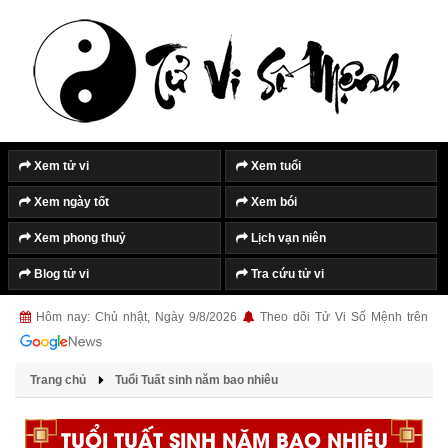
Xem tử vi
Xem tuổi
Xem ngày tốt
Xem bói
Xem phong thuỷ
Lịch vạn niên
Blog tử vi
Tra cứu tử vi
Hôm nay: Chủ nhật, Ngày 9/8/2026
Theo dõi Tử Vi Số Mệnh trên
Trang chủ
Tuổi Tuất sinh năm bao nhiêu
TUỔI TUẤT SINH NĂM BAO NHIÊU