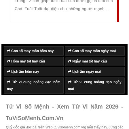
Trong 12 con giáp, tuổi Tuất còn được gọi là tuổi con
Chó. Tuổi Tuất đại diện cho những người mạnh mẽ,
dũng cảm và kiên cường, có tố chất của người lãnh
đạo, chỉ huy tài ba, xuất chúng.
Con số may mắn hôm nay
Con số may mắn ngày mai
Hôm nay tốt hay xấu
Ngày mai tốt hay xấu
Lịch âm hôm nay
Lịch âm ngày mai
Tử vi cung hoàng đạo hôm
Tử vi cung hoàng đạo ngày
nay
mai
Tử Vi Số Mệnh - Xem Tử Vi Năm 2026 -
TuViSoMenh.Com.Vn
Quý độc giả
đọc bài trên Web (tuvisomenh.com.vn) nếu thấy hay, đừng tiếc