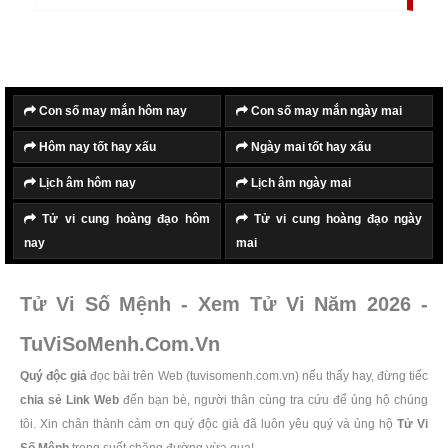
vạn vật trong đất trời.
Con số may mắn hôm nay
Con số may mắn ngày mai
Hôm nay tốt hay xấu
Ngày mai tốt hay xấu
Lịch âm hôm nay
Lịch âm ngày mai
Tử vi cung hoàng đạo hôm
Tử vi cung hoàng đạo ngày
nay
mai
Tử Vi Số Mệnh - Xem Tử Vi Năm 2026 -
TuViSoMenh.Com.Vn
Quý độc giả
đọc bài trên Web (tuvisomenh.com.vn) nếu thấy hay, đừng tiếc
chia sẻ Link Web
đến bạn bè, người thân cùng tra cứu để ủng hộ chúng
tôi. Xin chân thành cảm ơn quý độc giả đã luôn yêu quý và ủng hộ
Tử Vi