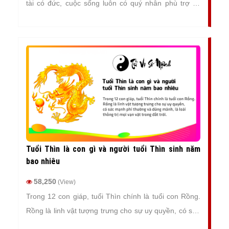
tài có đức, cuộc sống luôn có quý nhân phù trợ và
giúp đỡ nên cả đời gặp nhiều may mắn, bình an và
thuận buồm xuôi gió.
Tuổi Thìn là con gì và người tuổi Thìn sinh năm
bao nhiêu
58,250
(View)
Trong 12 con giáp, tuổi Thìn chính là tuổi con Rồng.
Rồng là linh vật tượng trưng cho sự uy quyền, có sức
mạnh phi thường và dũng mãnh, là loài thống trị mọi