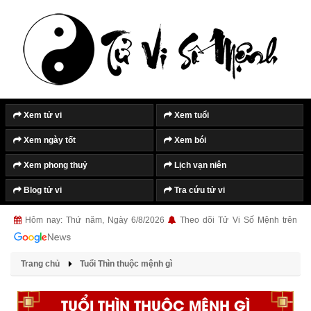
Xem tử vi
Xem tuổi
Xem ngày tốt
Xem bói
Xem phong thuỷ
Lịch vạn niên
Blog tử vi
Tra cứu tử vi
Hôm nay: Thứ năm, Ngày 6/8/2026
Theo dõi Tử Vi Số Mệnh trên
Trang chủ
Tuổi Thìn thuộc mệnh gì
TUỔI THÌN THUỘC MỆNH GÌ