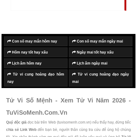
mọi người yêu thương và quý mến. Người tuổi Ngọ
được sao Tử Vi chiếu mệnh nên vô cùng tốt số, làm
việc gì cũng đều thành công, may mắn, có quý nhân
phù trợ và giúp đỡ.
Con số may mắn hôm nay
Con số may mắn ngày mai
Hôm nay tốt hay xấu
Ngày mai tốt hay xấu
Lịch âm hôm nay
Lịch âm ngày mai
Tử vi cung hoàng đạo hôm
Tử vi cung hoàng đạo ngày
nay
mai
Tử Vi Số Mệnh - Xem Tử Vi Năm 2026 -
TuViSoMenh.Com.Vn
Quý độc giả
đọc bài trên Web (tuvisomenh.com.vn) nếu thấy hay, đừng tiếc
chia sẻ Link Web
đến bạn bè, người thân cùng tra cứu để ủng hộ chúng