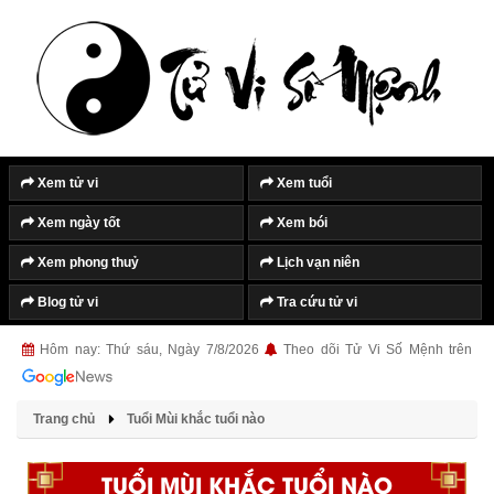
Xem tử vi
Xem tuổi
Xem ngày tốt
Xem bói
Xem phong thuỷ
Lịch vạn niên
Blog tử vi
Tra cứu tử vi
Hôm nay: Thứ sáu, Ngày 7/8/2026
Theo dõi Tử Vi Số Mệnh trên
Trang chủ
Tuổi Mùi khắc tuổi nào
TUỔI MÙI KHẮC TUỔI NÀO