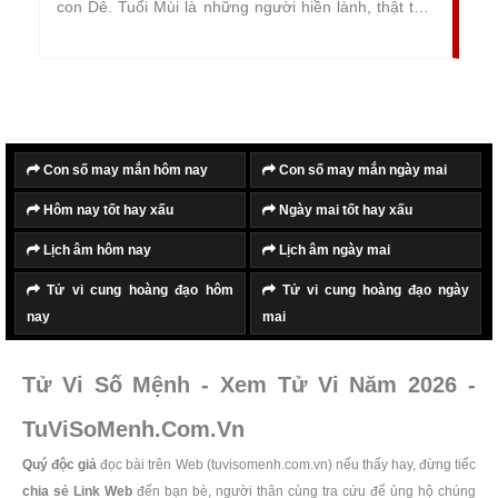
con Dê. Tuổi Mùi là những người hiền lành, thật thà,
chất phác, nhưng cũng rất thông minh và nhạy bén,
luôn khéo léo trong ứng xử và giao tiếp, được nhiều
người tin yêu và quý mến.
Con số may mắn hôm nay
Con số may mắn ngày mai
Hôm nay tốt hay xấu
Ngày mai tốt hay xấu
Lịch âm hôm nay
Lịch âm ngày mai
Tử vi cung hoàng đạo hôm
Tử vi cung hoàng đạo ngày
nay
mai
Tử Vi Số Mệnh - Xem Tử Vi Năm 2026 -
TuViSoMenh.Com.Vn
Quý độc giả
đọc bài trên Web (tuvisomenh.com.vn) nếu thấy hay, đừng tiếc
chia sẻ Link Web
đến bạn bè, người thân cùng tra cứu để ủng hộ chúng