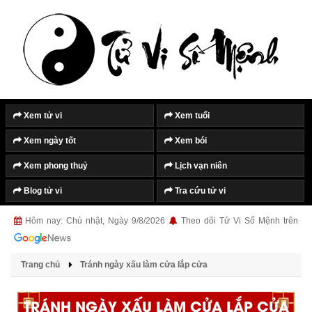
Xem tử vi
Xem tuổi
Xem ngày tốt
Xem bói
Xem phong thuỷ
Lịch vạn niên
Blog tử vi
Tra cứu tử vi
Hôm nay: Chủ nhật, Ngày 9/8/2026
Theo dõi Tử Vi Số Mệnh trên
Trang chủ
Tránh ngày xấu làm cửa lắp cửa
TRÁNH NGÀY XẤU LÀM CỬA LẮP CỬA