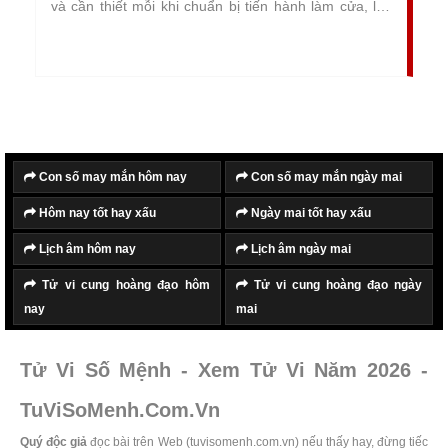
và cần thiết mỗi khi chuẩn bị tiến hành làm cửa, lắp
cửa cho ngôi nhà mới. Dựa trên quy luật âm dương
ngũ hành và các triết lý kinh dịch, từ đó so sánh, đối
chiếu với tuổi tác và cung mệnh của chủ nhà để lựa
chọn ra ngày đẹp, giờ tốt, tháng lành, năm như ý tiến
hành làm cửa, lắp cửa. Giúp quá trình diễn ra suôn
sẻ, thuận lợi và gặp nhiều may mắn.
Con số may mắn hôm nay
Con số may mắn ngày mai
Hôm nay tốt hay xấu
Ngày mai tốt hay xấu
Lịch âm hôm nay
Lịch âm ngày mai
Tử vi cung hoàng đạo hôm
Tử vi cung hoàng đạo ngày
nay
mai
Tử Vi Số Mệnh - Xem Tử Vi Năm 2026 -
TuViSoMenh.Com.Vn
Quý độc giả
đọc bài trên Web (tuvisomenh.com.vn) nếu thấy hay, đừng tiếc