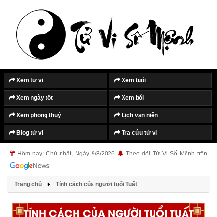
Xem tử vi
Xem tuổi
Xem ngày tốt
Xem bói
Xem phong thuỷ
Lịch vạn niên
Blog tử vi
Tra cứu tử vi
Hôm nay: Chủ nhật, Ngày 9/8/2026
Theo dõi Tử Vi Số Mệnh trên
Trang chủ
Tính cách của người tuổi Tuất
TÍNH CÁCH CỦA NGƯỜI TUỔI TUẤT