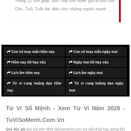
Trong 12 con giáp, tuổi Tuất còn được gọi là tuổi con
Chó. Tuổi Tuất đại diện cho những người mạnh mẽ,
dũng cảm và kiên cường, có tố chất của người lãnh
đạo, chỉ huy tài ba, xuất chúng.
Con số may mắn hôm nay
Con số may mắn ngày mai
Hôm nay tốt hay xấu
Ngày mai tốt hay xấu
Lịch âm hôm nay
Lịch âm ngày mai
Tử vi cung hoàng đạo hôm
Tử vi cung hoàng đạo ngày
nay
mai
Tử Vi Số Mệnh - Xem Tử Vi Năm 2026 -
TuViSoMenh.Com.Vn
Quý độc giả
đọc bài trên Web (tuvisomenh.com.vn) nếu thấy hay, đừng tiếc