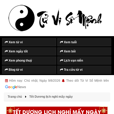
Xem tử vi
Xem tuổi
Xem ngày tốt
Xem bói
Xem phong thuỷ
Lịch vạn niên
Blog tử vi
Tra cứu tử vi
Hôm nay: Chủ nhật, Ngày 9/8/2026
Theo dõi Tử Vi Số Mệnh trên
Trang chủ
Tết Dương lịch nghỉ mấy ngày
TẾT DƯƠNG LỊCH NGHỈ MẤY NGÀY