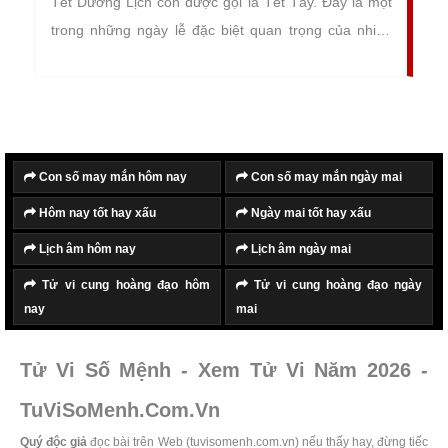
Tết Dương Lịch còn được gọi là Tết Tây. Đây là một
trong những ngày lễ đặc biệt quan trọng của nhiều
quốc gia trên thế giới. Đánh dấu khoảnh khắc chào
đón năm cũ, bước sang năm mới với nhiều điều thú
vị đang chờ đón.
Con số may mắn hôm nay
Con số may mắn ngày mai
Hôm nay tốt hay xấu
Ngày mai tốt hay xấu
Lịch âm hôm nay
Lịch âm ngày mai
Tử vi cung hoàng đạo hôm
Tử vi cung hoàng đạo ngày
nay
mai
Tử Vi Số Mệnh - Xem Tử Vi Năm 2026 -
TuViSoMenh.Com.Vn
Quý độc giả
đọc bài trên Web (tuvisomenh.com.vn) nếu thấy hay, đừng tiếc