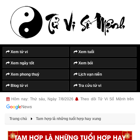
Xem tử vi
Xem tuổi
Xem ngày tốt
Xem bói
Xem phong thuỷ
Lịch vạn niên
Blog tử vi
Tra cứu tử vi
Hôm nay: Thứ sáu, Ngày 7/8/2026
Theo dõi Tử Vi Số Mệnh trên
Trang chủ
Tam hợp là những tuổi hợp hay xung
TAM HỢP LÀ NHỮNG TUỔI HỢP HAY