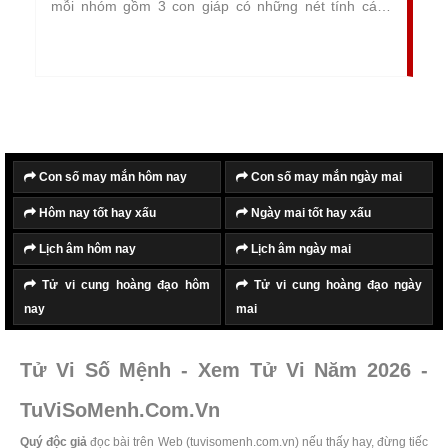
mỗi nhóm gồm 3 con giáp có những nét tính cách
tương đồng, có chung đặc điểm và sở thích, có
những mục tiêu hướng đến giống nhau, phù hợp với
nhau từ bề ngoài đến nội tâm và tính cách, vì vậy
được gọi là tam hợp
Con số may mắn hôm nay
Con số may mắn ngày mai
Hôm nay tốt hay xấu
Ngày mai tốt hay xấu
Lịch âm hôm nay
Lịch âm ngày mai
Tử vi cung hoàng đạo hôm
Tử vi cung hoàng đạo ngày
nay
mai
Tử Vi Số Mệnh - Xem Tử Vi Năm 2026 -
TuViSoMenh.Com.Vn
Quý độc giả
đọc bài trên Web (tuvisomenh.com.vn) nếu thấy hay, đừng tiếc