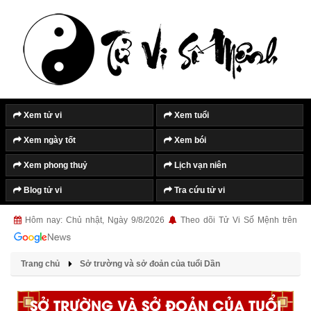
Xem tử vi
Xem tuổi
Xem ngày tốt
Xem bói
Xem phong thuỷ
Lịch vạn niên
Blog tử vi
Tra cứu tử vi
Hôm nay: Chủ nhật, Ngày 9/8/2026
Theo dõi Tử Vi Số Mệnh trên
Trang chủ
Sở trường và sở đoản của tuổi Dần
SỞ TRƯỜNG VÀ SỞ ĐOẢN CỦA TUỔI