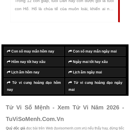
Trong 12 con giáp, tuổi Dần hay còn được gọi là tuổi
con Hổ. Hổ là chúa tể của muôn loài, khiến ai nấy
cũng đều dè chừng, khiếp sợ. Vì vậy tuổi Dần đại
diện cho những người có quyền uy, có tiếng nói trong
công việc và cuộc sống.
Con số may mắn hôm nay
Con số may mắn ngày mai
Hôm nay tốt hay xấu
Ngày mai tốt hay xấu
Lịch âm hôm nay
Lịch âm ngày mai
Tử vi cung hoàng đạo hôm
Tử vi cung hoàng đạo ngày
nay
mai
Tử Vi Số Mệnh - Xem Tử Vi Năm 2026 -
TuViSoMenh.Com.Vn
Quý độc giả
đọc bài trên Web (tuvisomenh.com.vn) nếu thấy hay, đừng tiếc