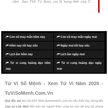
năm. Sao Thổ Tú được coi là hung tinh của Cửu
Diệu. Dù là nam hay nữ, vào năm bị sao Thổ Tú
chiếu mạng cũng nên cẩn trọng trong lời ăn tiếng nói
cũng như trong công việc và cuộc sống.
Con số may mắn hôm nay
Con số may mắn ngày mai
Hôm nay tốt hay xấu
Ngày mai tốt hay xấu
Lịch âm hôm nay
Lịch âm ngày mai
Tử vi cung hoàng đạo hôm
Tử vi cung hoàng đạo ngày
nay
mai
Tử Vi Số Mệnh - Xem Tử Vi Năm 2026 -
TuViSoMenh.Com.Vn
Quý độc giả
đọc bài trên Web (tuvisomenh.com.vn) nếu thấy hay, đừng tiếc
chia sẻ Link Web
đến bạn bè, người thân cùng tra cứu để ủng hộ chúng