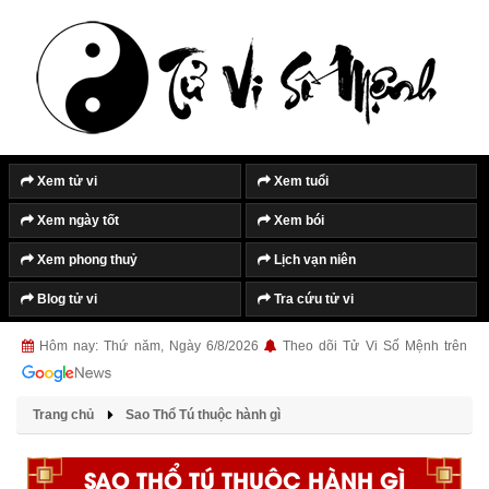
Xem tử vi
Xem tuổi
Xem ngày tốt
Xem bói
Xem phong thuỷ
Lịch vạn niên
Blog tử vi
Tra cứu tử vi
Hôm nay: Thứ năm, Ngày 6/8/2026
Theo dõi Tử Vi Số Mệnh trên
Trang chủ
Sao Thổ Tú thuộc hành gì
SAO THỔ TÚ THUỘC HÀNH GÌ